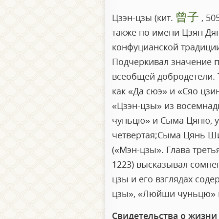
曾子
Цзэн-цзы (кит.
, 50
также по имени Цзян Дя
конфуцианской традиции
Подчеркивал значение п
всеобщей добродетели. 
как «Да сюэ» и «Сяо цз
«Цзэн-цзы» из восемнад
чуньцю» и Сыма Цяню, у
четвертая;Сыма Цянь Ши
(«Мэн-цзы». Глава трет
1223) высказывал сомнен
цзы и его взглядах соде
цзы», «Люйши чуньцю» и
Свидетельства о жизни