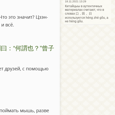
18.11.2021 13:29
Китайцыы в аутентичных
материалах считают, что в
словах 口，田， 日
Что это значит? Цзэн-
используется héng zhé gõu, а
не héng gõu.
и всё.
曰：“何謂也？”曾子
ет друзей, с помощью
ы поймать мышь, разве