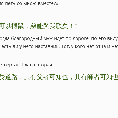
мя петь со мною вместе?»
可以搏鼠，惡能與我歌矣！”
огда благородный муж идет по дороге, по его виду
 есть ли у него наставник. Тот, у кого нет отца и н
твертая. Глава вторая.
行於道路，其有父者可知也，其有師者可知