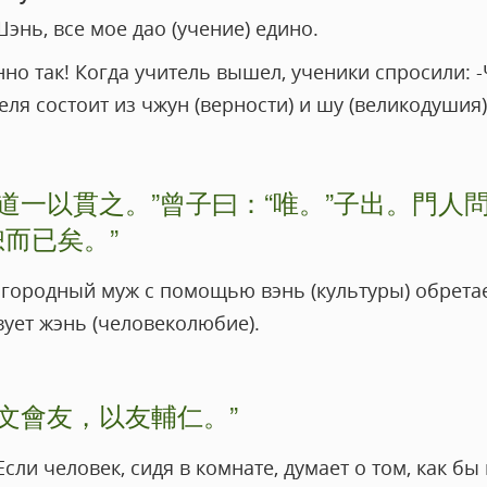
энь, все мое дао (учение) едино.
нно так! Когда учитель вышел, ученики спросили: -
еля состоит из чжун (верности) и шу (великодушия) 
道一以貫之。”曾子曰：“唯。”子出。門人問
而已矣。”
агородный муж с помощью вэнь (культуры) обрета
ует жэнь (человеколюбие).
文會友，以友輔仁。”
Если человек, сидя в комнате, думает о том, как б