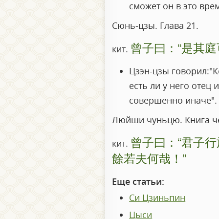
сможет он в это вре
Сюнь-цзы. Глава 21.
曾子曰：“是其庭
кит.
Цзэн-цзы говорил:"К
есть ли у него отец и
совершенно иначе".
Люйши чуньцю. Книга че
曾子曰：“君子
кит.
餘若夫何哉！”
Еще статьи:
Си Цзиньпин
Цыcи