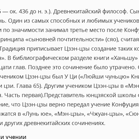
5 — ок. 436 до н. э.). Древнекитайский философ. Сы
нь. Один из самых способных и любимых учеников
 по значимости занимал третье место после Конф
ринципа «сыновней почтительности» (сяо), считая
Традиция приписывает Цзэн-цзы создание таких 
ин». В библиографическом разделе книги «Ханьшу
цати глав. Позднее это сочинение было утрачено
чеником Цзэн-цзы был У Ци («Люйши чуньцю» Кни
 цзи. Глава 65). Другим учеником Цзэн-цзы в «Мэ
ья. Часть первая).Представитель юнцзяской школы
ие, что Цзэн-цзы верно передал учение Конфуция 
ржатся в «Лунь юе», «Мэн-цзы», «Чжуан-цзы», «Сю
 других древнекитайских сочинениях.
 и учении