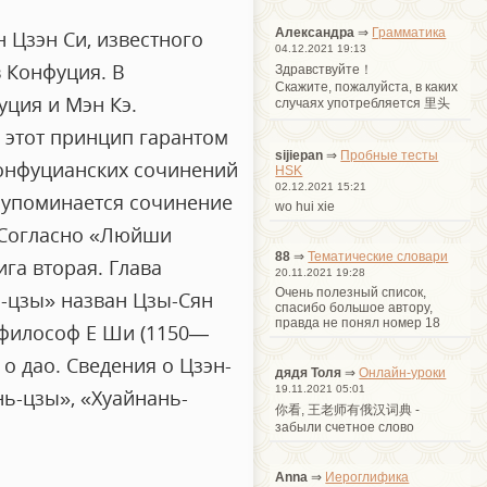
Александра
⇒
Грамматика
н Цзэн Си, известного
04.12.2021 19:13
 Конфуция. В
Здравствуйте！
Cкажите, пожалуйста, в каких
уция и Мэн Кэ.
случаях употребляется 里头
 этот принцип гарантом
sijiepan
⇒
Пробные тесты
конфуцианских сочинений
HSK
02.12.2021 15:21
» упоминается сочинение
wo hui xie
. Согласно «Люйши
88
⇒
Тематические словари
га вторая. Глава
20.11.2021 19:28
Очень полезный список,
н-цзы» назван Цзы-Сян
спасибо большое автору,
правда не понял номер 18
 философ Е Ши (1150—
о дао. Сведения о Цзэн-
дядя Толя
⇒
Онлайн-уроки
19.11.2021 05:01
нь-цзы», «Хуайнань-
你看, 王老师有俄汉词典 -
забыли счетное слово
Anna
⇒
Иероглифика