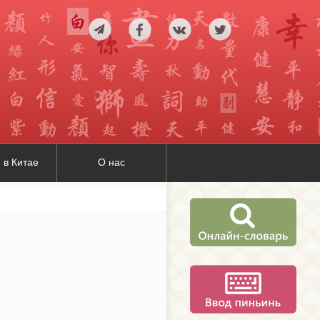
 в Китае
О нас