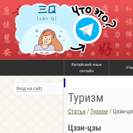
Китайский язык
Уче
онлайн
Вход на сайт
Туризм
Статьи
/
Туризм
/
Цзэн-ц
Цзэн-цзы