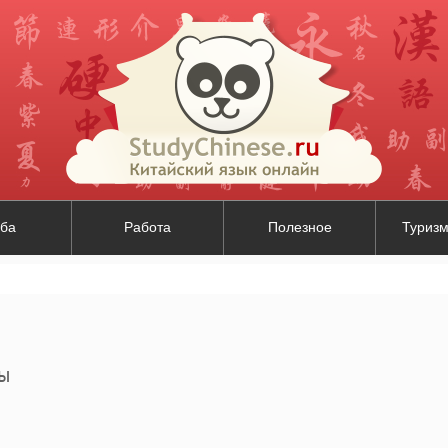
ба
Работа
Полезное
Туризм
зы