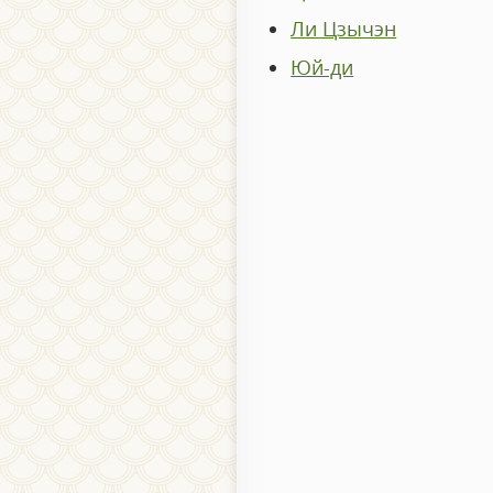
Ли Цзычэн
Юй-ди