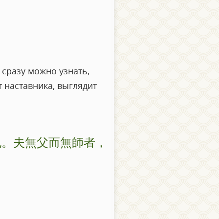
 сразу можно узнать,
ет наставника, выглядит
也。夫無父而無師者，