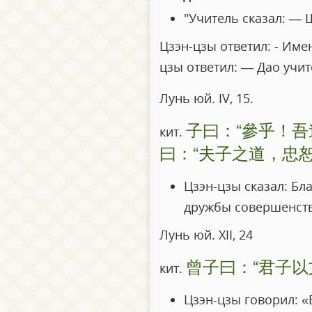
"Учитель сказал: — Ш
Цзэн-цзы ответил: - Име
цзы ответил: — Дао учит
Лунь юй. IV, 15.
子曰：“參乎！吾
кит.
曰：“夫子之道，忠恕
Цзэн-цзы сказал: Бл
дружбы совершенств
Лунь юй. XII, 24
曾子曰：“君子以
кит.
Цзэн-цзы говорил: «