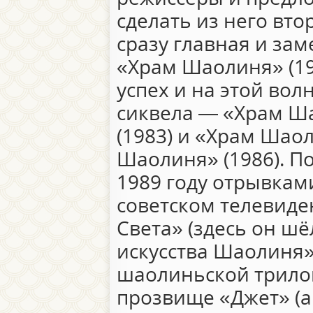
сделать из него вто
сразу главная и зам
«Храм Шаолиня» (1
успех и на этой вол
сиквела — «Храм Ш
(1983) и «Храм Шаол
Шаолиня» (1986). По
1989 году отрывкам
советском телевиде
Света» (здесь он ш
искусства Шаолиня»
шаолиньской трило
прозвище «Джет» (а