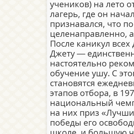
учеников) на лето 
лагерь, где он нача
признавался, что по
целенаправленно, а
После каникул всех 
Джету — единственн
настоятельно реко
обучение ушу. С эт
становятся ежедне
этапов отбора, в 19
национальный чемп
на них приз «Лучши
победы его освобод
школе, и большую ч