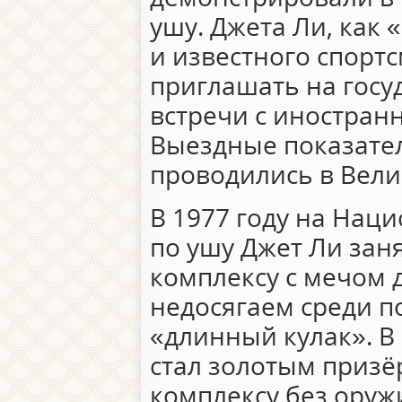
ушу. Джета Ли, как
и известного спортс
приглашать на госу
встречи с иностран
Выездные показате
проводились в Вели
В 1977 году на Нац
по ушу Джет Ли зан
комплексу с мечом д
недосягаем среди п
«длинный кулак». В 
стал золотым призё
комплексу без оруж