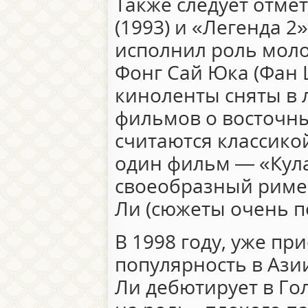
Также следует отме
(1993) и «Легенда 2»
исполнил роль моло
Фонг Сай Юка (Фан 
киноленты сняты в 
фильмов о восточны
считаются классико
один фильм — «Кула
своеобразный римей
Ли (сюжеты очень п
В 1998 году, уже п
популярность в Ази
Ли дебютирует в Го