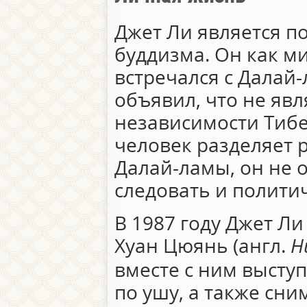
Джет Ли является п
буддизма. Он как м
встречался с Далай-
объявил, что не яв
независимости Тибет
человек разделяет 
Далай-ламы, он не 
следовать и полити
В 1987 году Джет Л
Хуан Цюянь (англ.
H
вместе с ним высту
по ушу, а также сн