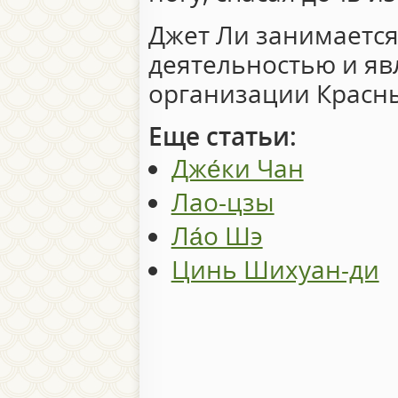
Джет Ли занимаетс
деятельностью и яв
организации Красны
Еще статьи:
Дже́ки Чан
Лао-цзы
Ла́о Шэ
Цинь Шихуан-ди