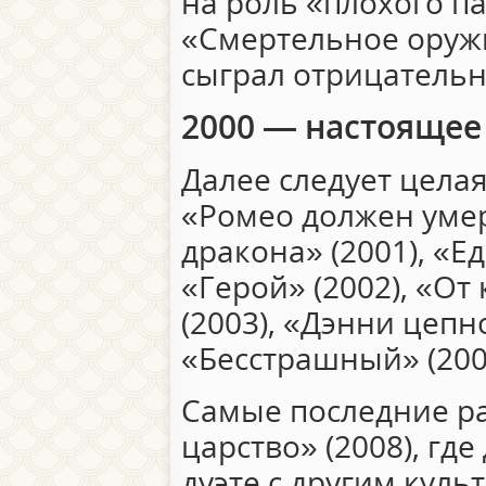
на роль «плохого п
«Смертельное оружи
сыграл отрицательно
2000 — настоящее
Далее следует цела
«Ромео должен умер
дракона» (2001), «Е
«Герой» (2002), «О
(2003), «Дэнни цепно
«Бесстрашный» (2006
Самые последние р
царство» (2008), гд
дуэте с другим кул