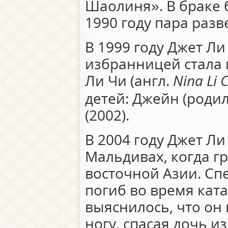
Шаолиня». В браке 
1990 году пара разв
В 1999 году Джет Ли
избранницей стала 
Ли Чи (англ.
Nina Li C
детей: Джейн (родил
(2002).
В 2004 году Джет Ли
Мальдивах, когда г
восточной Азии. Спе
погиб во время кат
выяснилось, что он
ногу, спасая дочь и