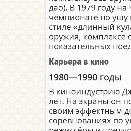
дао). В 1979 году н
чемпионате по ушу 
стиле «длинный кул
оружия, комплексе 
показательных поед
Карьера в кино
1980—1990 годы
В киноиндустрию Дж
лет. На экраны он п
своим эффектным до
соревнованиях по у
режиссёры и предл