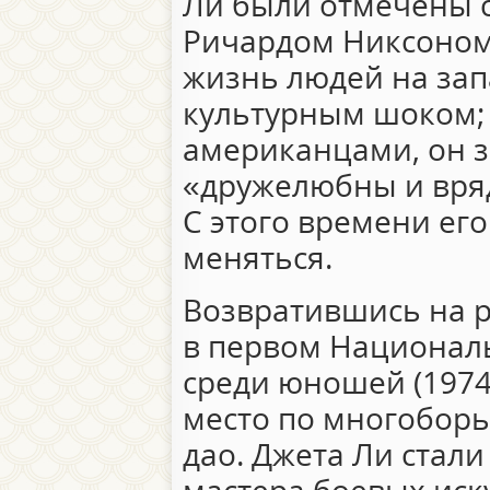
Ли были отмечены 
Ричардом Никсоном
жизнь людей на зап
культурным шоком;
американцами, он з
«дружелюбны и вряд
С этого времени ег
меняться.
Возвратившись на р
в первом Национал
среди юношей (1974
место по многоборь
дао. Джета Ли стал