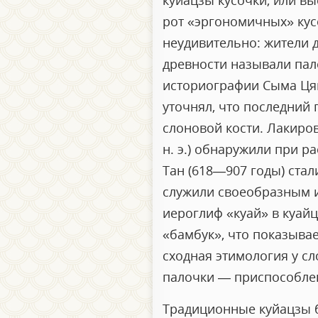
куйацзы кусочки, или вы
рот «эргономичных» кусо
неудивительно: жители д
древности называли пало
историографии Сыма Цян
уточнял, что последний 
слоновой кости. Лакиров
н. э.) обнаружили при р
Тан (618—907 годы) стал
служили своеобразным и
иероглиф «куай» в куай
«бамбук», что показывае
сходная этимология у сл
палочки — приспособлен
Традиционные куйацзы б