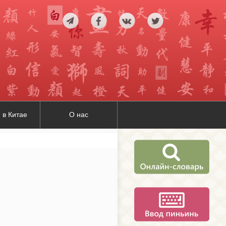
 в Китае
О нас