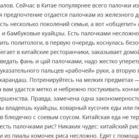
алов. Сейчас в Китае популярнее всего палочки и
я предпочтение отдается палочкам из железного д
есть несколько поколений семьи, а вот «общепит
 и бамбуковые куайцзы. Есть палочками несложно.
рить политологи, в первую очередь коснулась бе
егает в китайские ресторанчики, заказывает домо
ведать фань и цай палочками, надо жестко уперет
казательного пальцев «рабочей» руки, а вторую в
 карандаш. Потренируйтесь на мелких предметах —
а вам удастся метко и небрежно постукивать конч
вершенства. Правда, замечена одна закономерност
 ты владеешь куайцзы, коварный кусочек еды или 
в блюдечко с соевым соусом. Китайская еда не тер
сть палочками рис? Никаких чудес: китайский рис 
и из пиалы комочек риса несложно. Едят с помощь