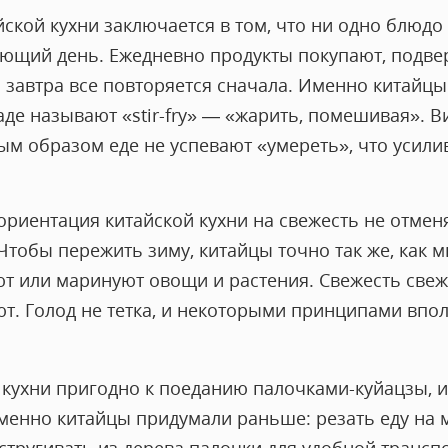
ской кухни заключается в том, что ни одно блюдо 
ующий день. Ежедневно продукты покупают, подве
а завтра все повторяется сначала. Именно китайц
аде называют «stir-fry» — «жарить, помешивая». 
м образом еде не успевают «умереть», что усили
 ориентация китайской кухни на свежесть не отмен
Чтобы пережить зиму, китайцы точно так же, как 
ют или маринуют овощи и растения. Свежесть свеж
ют. Голод не тетка, и некоторыми принципами впо
кухни пригодно к поеданию палочками-куйацзы, и,
 именно китайцы придумали раньше: резать еду на