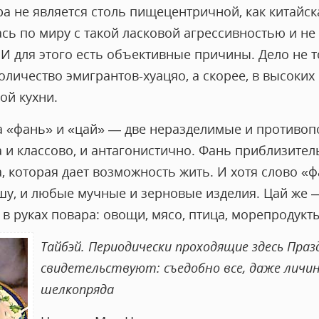
а не является столь пищецентричной, как китайск
сь по миру с такой ласковой агрессивностью и не
 для этого есть объективные причины. Дело не то
личество эмигрантов-хуацяо, а скорее, в высоких
ой кухни.
на «фань» и «цай» — две неразделимые и противоп
и классово, и антагонистично. Фань приблизитель
да, которая дает возможность жить. И хотя слово «
шу, и любые мучные и зерновые изделия. Цай же 
 руках повара: овощи, мясо, птица, морепродукты
Тайбэй. Периодически проходящие здесь Пра
свидетельствуют: съедобно все, даже личи
шелкопряда