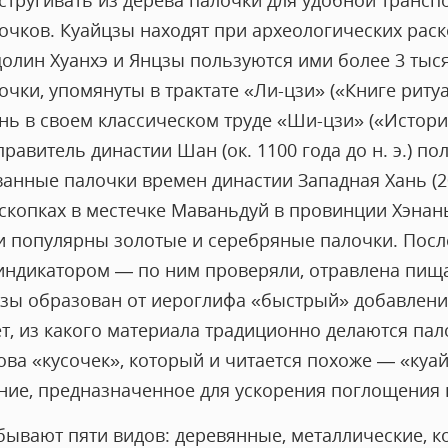
стругивать из дерева палочки для удобной трансп
чков. Куайцзы находят при археологических раско
олин Хуанхэ и Янцзы пользуются ими более 3 тысяч
чки, упомянуты в трактате «Ли-цзи» («Книге ритуа
ь в своем классическом труде «Ши-цзи» («Истори
правитель династии Шан (ок. 1100 года до н. э.) п
анные палочки времен династии Западная Хань (206
аскопках в местечке Маваньдуй в провинции Хэнан
и популярны золотые и серебряные палочки. После
ндикатором — по ним проверяли, отравлена пища
цзы образован от иероглифа «быстрый» добавлени
т, из какого материала традиционно делаются пало
ова «кусочек», который и читается похоже — «куай»
ие, предназначенное для ускорения поглощения
ывают пяти видов: деревянные, металлические, к