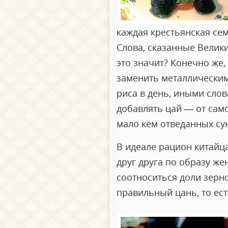
каждая крестьянская сем
Слова, сказанные Велик
это значит? Конечно же,
заменить металлическим
риса в день, иными слов
добавлять цай — от само
мало кем отведанных су
В идеале рацион китайц
друг друга по образу же
соотноситься доли зерно
правильный цань, то ест