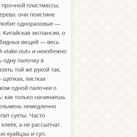
з прочной пластмассы,
ерева: они поистине
» любит одноразовые —
 Китайская экспансия, о
зобидных вещей — весь
й «take-out» и неизбежно
ь одну палочку в
зять той же рукой так,
 щепках, листках
иком одной палочки о
ь: как только начинаешь
пельмень немедленно
пит суеты. Часто
клеек, а не рассыпчат.
ю куайцзы и суп.