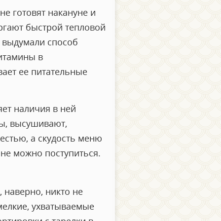
не готовят накануне и
ргают быстрой тепловой
ы выдумали способ
Витамины в
вает ее питательные
яет наличия в ней
мы, высушивают,
естью, а скудость меню
лне можно поступиться.
 наверно, никто не
 мелкие, ухватываемые