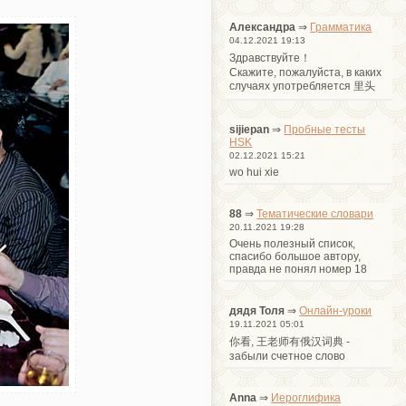
Александра
⇒
Грамматика
04.12.2021 19:13
Здравствуйте！
Cкажите, пожалуйста, в каких
случаях употребляется 里头
sijiepan
⇒
Пробные тесты
HSK
02.12.2021 15:21
wo hui xie
88
⇒
Тематические словари
20.11.2021 19:28
Очень полезный список,
спасибо большое автору,
правда не понял номер 18
дядя Толя
⇒
Онлайн-уроки
19.11.2021 05:01
你看, 王老师有俄汉词典 -
забыли счетное слово
Anna
⇒
Иероглифика