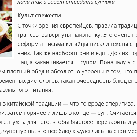
лапа так и зовет отведать супчика
Культ свежести
С точки зрения европейцев, правила тради
трапезы вывернуты наизнанку. Это очень по
реформы письма китайцы писали тексты спр
вниз. Так же наоборот они и едят. До сих по
чая, а заканчивается… супом. Поначалу это
м плотный обед и абсолютно уверены в том, что 
временных диетологов, такая очередность блюд впо
авильного питания.
 в китайской традиции — что-то вроде аперитива.
и, затем горячее и лишь в конце — суп. Считается,
оге, нужна для того, чтобы быстрее переварить и 
, чувствуешь, что все блюда «улеглись на свои мес