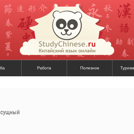
ба
Работа
Полезное
Туризм
асущный