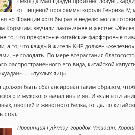
Некогда Мао Цзэдун произнес лозунг, кар
от пищевой программы короля Генриха IV, 
ья во Франции хотя бы раз в неделю могла готови
им Кормчим, звучали лаконичнее и жестче: «Желез
 не то, что прекрасные китайские фарфоровые пиа
и, а то, что каждый житель КНР должен «железно»
ами, не голодать. По мере возрастания благосост
го распространенного его вида, китайской капусты
нхуадань — «тухлых яиц».
а должен быть сбалансирован таким образом, что
нского и мужского начал инь и ян. И если в питан
вых, овощей и животного белка, тогда, по китайск
ь стол.
Провинция Гуйчжоу, городок Чжаосин. Хорош