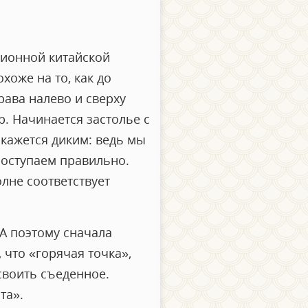
ционной китайской
хоже на то, как до
ава налево и сверху
р. Начинается застолье с
 кажется диким: ведь мы
поступаем правильно.
лне соответствует
 А поэтому сначала
 что «горячая точка»,
усвоить съеденное.
та».