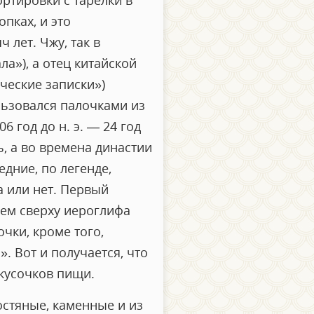
ортировки с тарелки в
пках, и это
 лет. Чжу, так в
ла»), а отец китайской
ческие записки»)
ользовался палочками из
 год до н. э. — 24 год
ь, а во времена династии
дние, по легенде,
 или нет. Первый
ем сверху иероглифа
чки, кроме того,
. Вот и получается, что
 кусочков пищи.
остяные, каменные и из