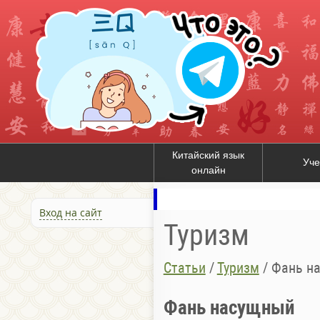
Китайский язык
Уче
онлайн
Вход на сайт
Туризм
Статьи
/
Туризм
/
Фань н
Фань насущный