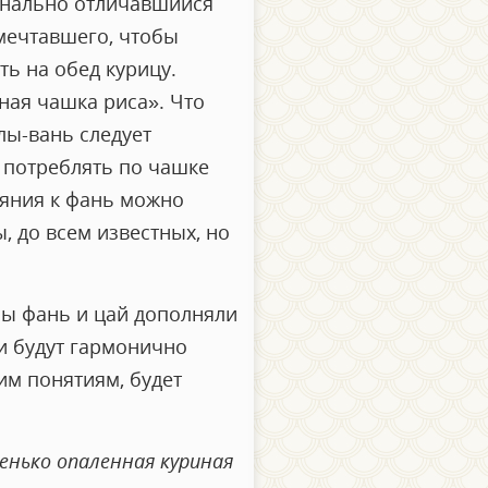
динально отличавшийся
мечтавшего, чтобы
ть на обед курицу.
ная чашка риса». Что
лы-вань следует
 потреблять по чашке
ояния к фань можно
, до всем известных, но
бы фань и цай дополняли
ии будут гармонично
им понятиям, будет
енько опаленная куриная