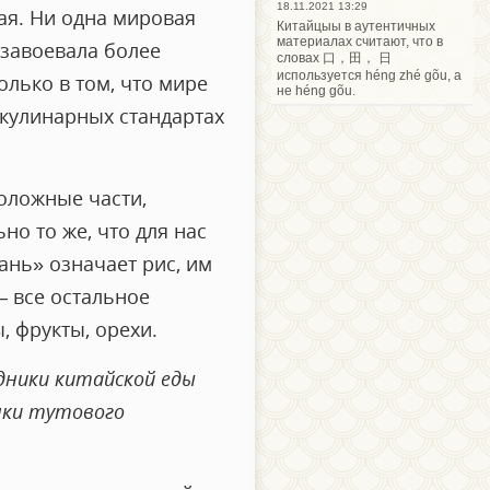
18.11.2021 13:29
ая. Ни одна мировая
Китайцыы в аутентичных
материалах считают, что в
 завоевала более
словах 口，田， 日
используется héng zhé gõu, а
лько в том, что мире
не héng gõu.
 кулинарных стандартах
оложные части,
но то же, что для нас
фань» означает рис, им
— все остальное
, фрукты, орехи.
здники китайской еды
нки тутового