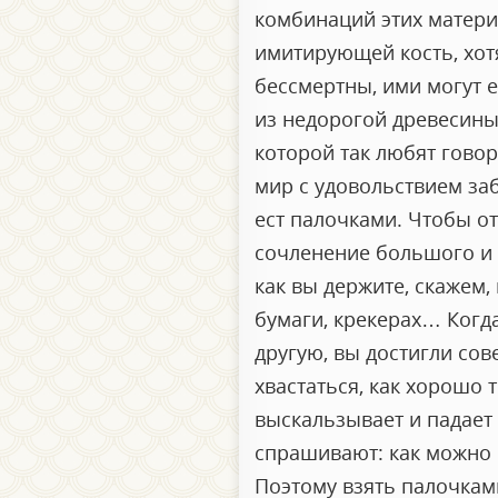
комбинаций этих матери
имитирующей кость, хот
бессмертны, ими могут 
из недорогой древесины
которой так любят гово
мир с удовольствием заб
ест палочками. Чтобы от
сочленение большого и у
как вы держите, скажем,
бумаги, крекерах… Когд
другую, вы достигли со
хвастаться, как хорошо
выскальзывает и падает 
спрашивают: как можно е
Поэтому взять палочкам