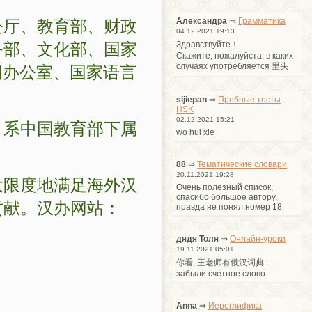
公厅、教育部、财政
Александра
⇒
Грамматика
04.12.2021 19:13
务部、文化部、国家
Здравствуйте！
Cкажите, пожалуйста, в каких
闻办公室、国家语言
случаях употребляется 里头
sijiepan
⇒
Пробные тесты
HSK
，系中国教育部下属
02.12.2021 15:21
wo hui xie
88
⇒
Тематические словари
20.11.2021 19:28
大限度地满足海外汉
Очень полезный список,
спасибо большое автору,
贡献。汉办网站：
правда не понял номер 18
дядя Толя
⇒
Онлайн-уроки
19.11.2021 05:01
你看, 王老师有俄汉词典 -
забыли счетное слово
Anna
⇒
Иероглифика