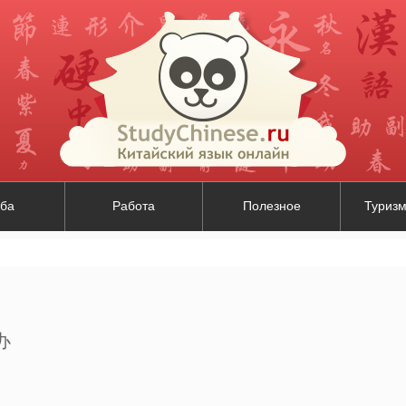
ба
Работа
Полезное
Туризм
办