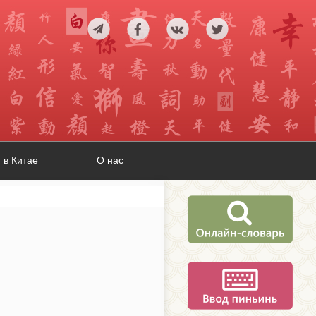
 в Китае
О нас