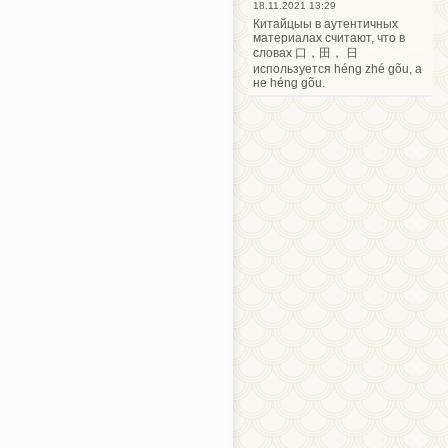
18.11.2021 13:29
Китайцыы в аутентичных
материалах считают, что в
словах 口，田， 日
используется héng zhé gõu, а
не héng gõu.