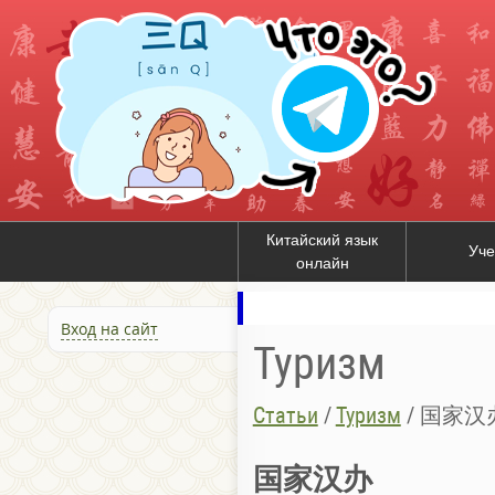
Китайский язык
Уче
онлайн
Вход на сайт
Туризм
Статьи
/
Туризм
/
国家汉
国家汉办