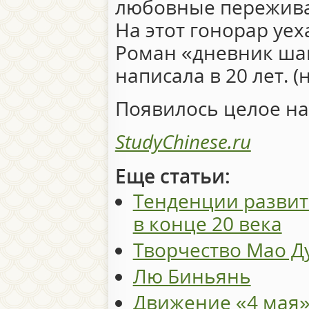
любовные пережива
На этот гонорар уех
Роман «дневник ша
написала в 20 лет. (
Появилось целое н
StudyChinese.ru
Еще статьи:
Тенденции развит
в конце 20 века
Творчество Мао Д
Лю Биньянь
Движение «4 мая»