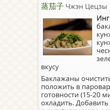
蒸茄子
Чжэн Цецзы
Инг
бак
кун
кун
чес
зел
вкусу
Баклажаны очистить
положить в паровар
готовности (15-20 м
охладить. Добавить