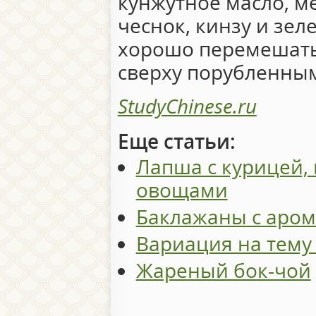
кунжутное масло, м
чеснок, кинзу и зел
хорошо перемешать
сверху порубленным
StudyChinese.ru
Еще статьи:
Лапша с курицей,
овощами
Баклажаны с аро
Вариация на тему
Жареный бок-чой