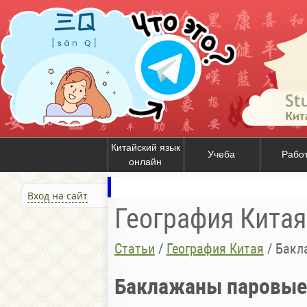
Китайский язык
Учеба
Рабо
онлайн
Вход на сайт
География Китая
Статьи
/
География Китая
/
Бакл
Баклажаны паровые