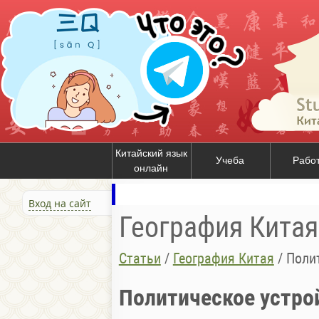
Китайский язык
Учеба
Рабо
онлайн
Вход на сайт
География Китая
Статьи
/
География Китая
/
Поли
Политическое устро