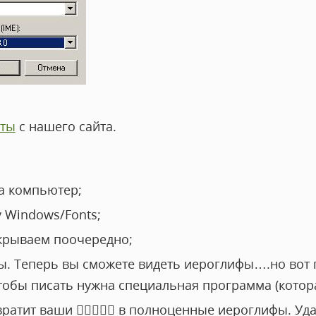
фты
с нашего сайта.
на компьютер;
 Windows/Fonts;
ткрываем поочередно;
. Теперь вы сможете видеть иероглифы….но вот п
чтобы писать нужна специальная программа (котора
евратит ваши  в полноценные иероглифы. Уда