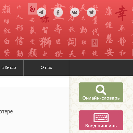
 в Китае
О нас
ютере