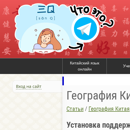
Китайский язык
Уче
онлайн
Вход на сайт
География К
Статьи
/
География Китая
Установка поддерж