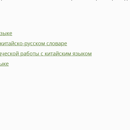
языке
китайско-русском словаре
дческой работы с китайским языком
зыке