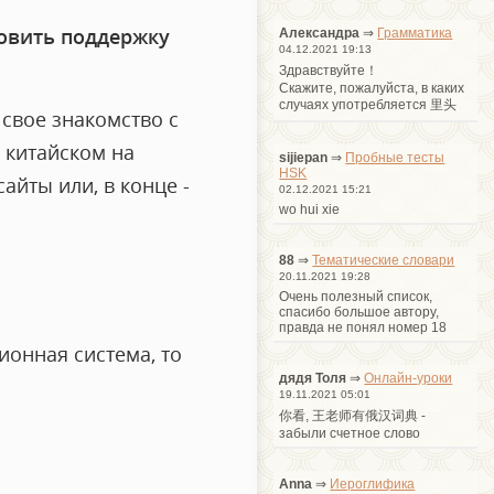
овить поддержку
Александра
⇒
Грамматика
04.12.2021 19:13
Здравствуйте！
Cкажите, пожалуйста, в каких
случаях употребляется 里头
 свое знакомство с
 китайском на
sijiepan
⇒
Пробные тесты
HSK
айты или, в конце -
02.12.2021 15:21
wo hui xie
88
⇒
Тематические словари
20.11.2021 19:28
Очень полезный список,
спасибо большое автору,
правда не понял номер 18
ионная система, то
дядя Толя
⇒
Онлайн-уроки
19.11.2021 05:01
你看, 王老师有俄汉词典 -
забыли счетное слово
Anna
⇒
Иероглифика