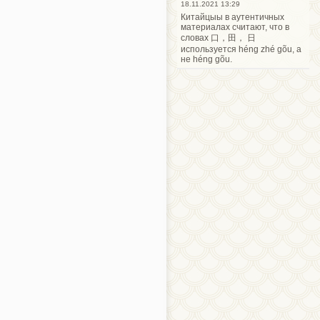
18.11.2021 13:29
Китайцыы в аутентичных
материалах считают, что в
словах 口，田， 日
используется héng zhé gõu, а
не héng gõu.