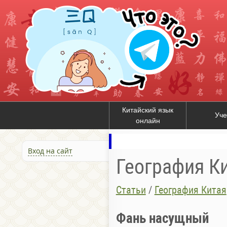
Китайский язык
Уче
онлайн
Вход на сайт
География К
Статьи
/
География Китая
Фань насущный