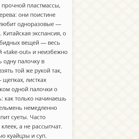
з прочной пластмассы,
ерева: они поистине
» любит одноразовые —
 Китайская экспансия, о
зобидных вещей — весь
й «take-out» и неизбежно
ь одну палочку в
зять той же рукой так,
 щепках, листках
иком одной палочки о
ь: как только начинаешь
пельмень немедленно
пит суеты. Часто
клеек, а не рассыпчат.
ю куайцзы и суп.