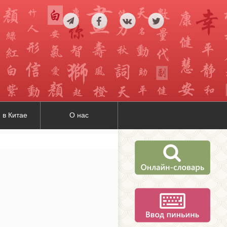
 в Китае
О нас