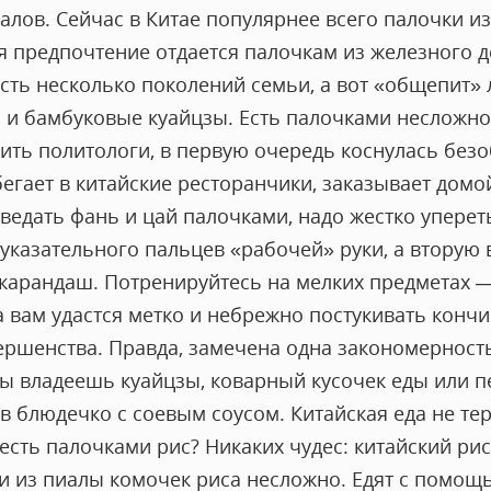
алов. Сейчас в Китае популярнее всего палочки и
я предпочтение отдается палочкам из железного д
есть несколько поколений семьи, а вот «общепит
 и бамбуковые куайцзы. Есть палочками несложно.
рить политологи, в первую очередь коснулась бе
егает в китайские ресторанчики, заказывает домо
ведать фань и цай палочками, надо жестко уперет
казательного пальцев «рабочей» руки, а вторую в
 карандаш. Потренируйтесь на мелких предметах —
а вам удастся метко и небрежно постукивать конч
вершенства. Правда, замечена одна закономерност
 ты владеешь куайцзы, коварный кусочек еды или 
в блюдечко с соевым соусом. Китайская еда не тер
сть палочками рис? Никаких чудес: китайский рис 
и из пиалы комочек риса несложно. Едят с помощь