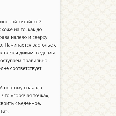
ционной китайской
хоже на то, как до
ава налево и сверху
р. Начинается застолье с
 кажется диким: ведь мы
поступаем правильно.
лне соответствует
 А поэтому сначала
 что «горячая точка»,
усвоить съеденное.
та».