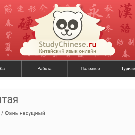
ба
Работа
Полезное
Туризм
итая
/
Фань насущный