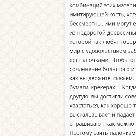
комбинаций этих матери
имитирующей кость, хот
бессмертны, ими могут 
из недорогой древесины
которой так любят гово
мир с удовольствием заб
ест палочками. Чтобы от
сочленение большого и у
как вы держите, скажем,
бумаги, крекерах… Когд
другую, вы достигли со
хвастаться, как хорошо
выскальзывает и падает 
спрашивают: как можно е
Поэтому взять палочкам