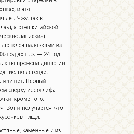
ортировки с тарелки в
пках, и это
 лет. Чжу, так в
ла»), а отец китайской
ческие записки»)
ользовался палочками из
 год до н. э. — 24 год
ь, а во времена династии
дние, по легенде,
 или нет. Первый
ем сверху иероглифа
чки, кроме того,
. Вот и получается, что
 кусочков пищи.
остяные, каменные и из