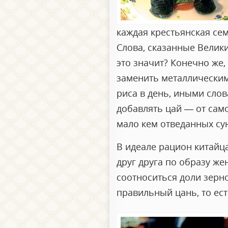
каждая крестьянская сем
Слова, сказанные Велик
это значит? Конечно же,
заменить металлическим
риса в день, иными слов
добавлять цай — от само
мало кем отведанных су
В идеале рацион китайц
друг друга по образу же
соотноситься доли зерно
правильный цань, то ест