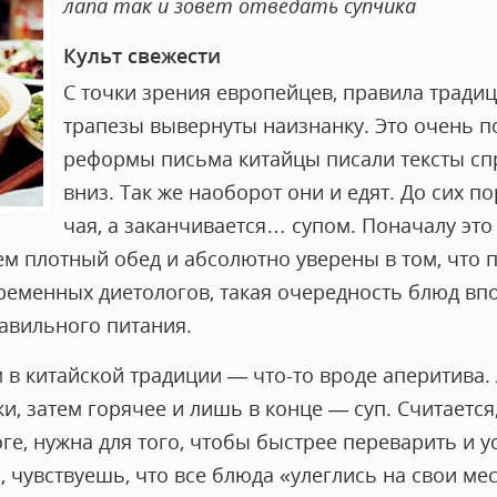
лапа так и зовет отведать супчика
Культ свежести
С точки зрения европейцев, правила тради
трапезы вывернуты наизнанку. Это очень по
реформы письма китайцы писали тексты спр
вниз. Так же наоборот они и едят. До сих по
чая, а заканчивается… супом. Поначалу это
м плотный обед и абсолютно уверены в том, что 
временных диетологов, такая очередность блюд впо
авильного питания.
 в китайской традиции — что-то вроде аперитива.
и, затем горячее и лишь в конце — суп. Считается,
оге, нужна для того, чтобы быстрее переварить и 
, чувствуешь, что все блюда «улеглись на свои мес