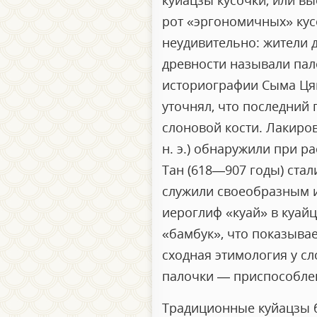
куйацзы кусочки, или вы
рот «эргономичных» кусо
неудивительно: жители д
древности называли пало
историографии Сыма Цян
уточнял, что последний 
слоновой кости. Лакиров
н. э.) обнаружили при р
Тан (618—907 годы) стал
служили своеобразным и
иероглиф «куай» в куай
«бамбук», что показывае
сходная этимология у сл
палочки — приспособлен
Традиционные куйацзы б