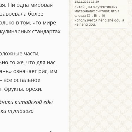
18.11.2021 13:29
ая. Ни одна мировая
Китайцыы в аутентичных
материалах считают, что в
 завоевала более
словах 口，田， 日
используется héng zhé gõu, а
лько в том, что мире
не héng gõu.
 кулинарных стандартах
оложные части,
но то же, что для нас
фань» означает рис, им
— все остальное
, фрукты, орехи.
здники китайской еды
нки тутового