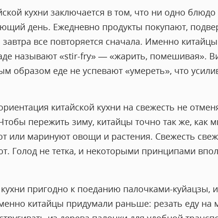
ской кухни заключается в том, что ни одно блюдо 
ующий день. Ежедневно продукты покупают, подве
а завтра все повторяется сначала. Именно китайц
аде называют «stir-fry» — «жарить, помешивая». 
м образом еде не успевают «умереть», что усили
 ориентация китайской кухни на свежесть не отмен
Чтобы пережить зиму, китайцы точно так же, как 
ют или маринуют овощи и растения. Свежесть свеж
ют. Голод не тетка, и некоторыми принципами впо
кухни пригодно к поеданию палочками-куйацзы, и,
 именно китайцы придумали раньше: резать еду на