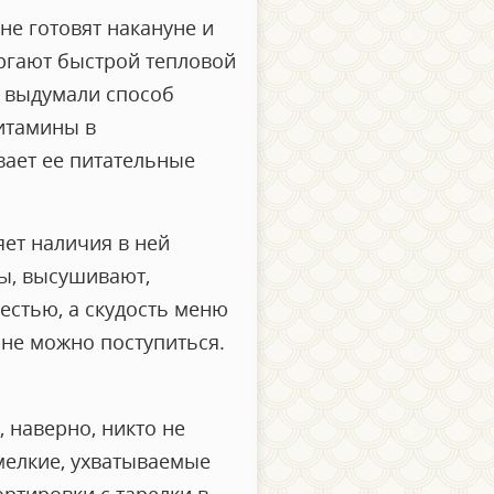
не готовят накануне и
ргают быстрой тепловой
ы выдумали способ
Витамины в
вает ее питательные
яет наличия в ней
мы, высушивают,
естью, а скудость меню
лне можно поступиться.
 наверно, никто не
 мелкие, ухватываемые