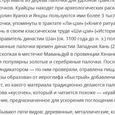
стругивать из дерева палочки для удобной трансп
чков. Куайцзы находят при археологических раско
олин Хуанхэ и Янцзы пользуются ими более 3 тысяч
чки, упомянуты в трактате «Ли-цзи» («Книге ритуа
ь в своем классическом труде «Ши-цзи» («Истори
правитель династии Шан (ок. 1100 года до н. э.) п
анные палочки времен династии Западная Хань (206
аскопках в местечке Маваньдуй в провинции Хэнан
и популярны золотые и серебряные палочки. После
ндикатором — по ним проверяли, отравлена пища
цзы образован от иероглифа «быстрый» добавлени
т, из какого материала традиционно делаются пало
ова «кусочек», который и читается похоже — «куай»
ие, предназначенное для ускорения поглощения
ывают пяти видов: деревянные, металлические, к