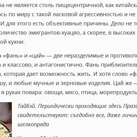
а не является столь пищецентричной, как китайск
сь по миру с такой ласковой агрессивностью и не
 для этого есть объективные причины. Дело не то
личество эмигрантов-хуацяо, а скорее, в высоких
ой кухни.
на «фань» и «цай» — две неразделимые и противоп
и классово, и антагонистично. Фань приблизитель
да, которая дает возможность жить. И хотя слово «
шу, и любые мучные и зерновые изделия. Цай же 
 руках повара: овощи, мясо, птица, морепродукты
Тайбэй. Периодически проходящие здесь Пра
свидетельствуют: съедобно все, даже личи
шелкопряда