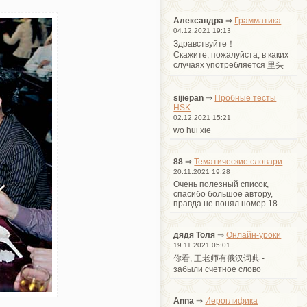
Александра
⇒
Грамматика
04.12.2021 19:13
Здравствуйте！
Cкажите, пожалуйста, в каких
случаях употребляется 里头
sijiepan
⇒
Пробные тесты
HSK
02.12.2021 15:21
wo hui xie
88
⇒
Тематические словари
20.11.2021 19:28
Очень полезный список,
спасибо большое автору,
правда не понял номер 18
дядя Толя
⇒
Онлайн-уроки
19.11.2021 05:01
你看, 王老师有俄汉词典 -
забыли счетное слово
Anna
⇒
Иероглифика