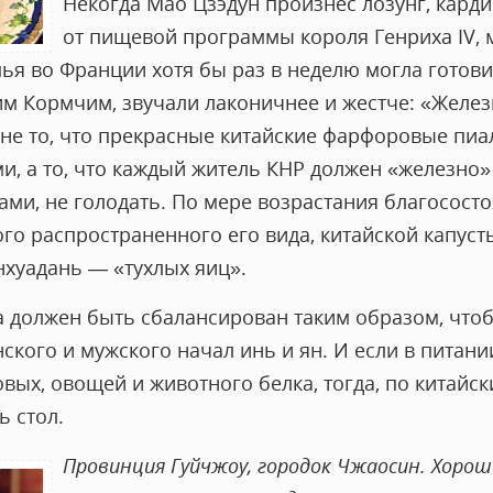
Некогда Мао Цзэдун произнес лозунг, кар
от пищевой программы короля Генриха IV, 
ья во Франции хотя бы раз в неделю могла готови
им Кормчим, звучали лаконичнее и жестче: «Желез
 не то, что прекрасные китайские фарфоровые пиа
и, а то, что каждый житель КНР должен «железно»
ами, не голодать. По мере возрастания благосост
го распространенного его вида, китайской капусты
нхуадань — «тухлых яиц».
а должен быть сбалансирован таким образом, что
нского и мужского начал инь и ян. И если в питан
вых, овощей и животного белка, тогда, по китайск
ь стол.
Провинция Гуйчжоу, городок Чжаосин. Хорош