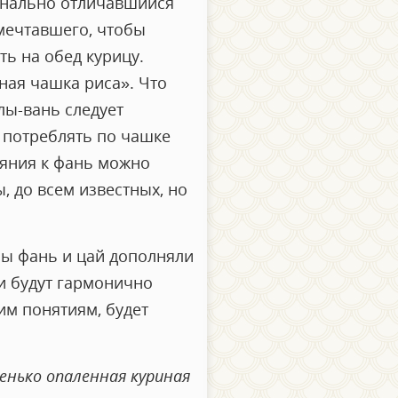
динально отличавшийся
мечтавшего, чтобы
ть на обед курицу.
ная чашка риса». Что
лы-вань следует
 потреблять по чашке
ояния к фань можно
, до всем известных, но
бы фань и цай дополняли
ии будут гармонично
им понятиям, будет
енько опаленная куриная