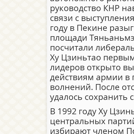
руководство КНР на
связи с выступления
году в Пекине разы
площади Тяньаньмэ
посчитали либераль
Ху Цзиньтао первы
лидеров открыто в
действиям армии в 
волнений. После от
удалось сохранить с
В 1992 году Ху Цзин
центральных парти
избирают членом П