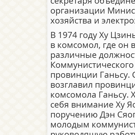
секретаря объедин
организации Минис
хозяйства и электро
В 1974 году Ху Цзин
в комсомол, где он
различные должнос
Коммунистического
провинции Ганьсу. 
возглавил провинц
комсомола Ганьсу. 
себя внимание Ху Я
поручению Дэн Сяо
молодым коммунист
руководящую работу.