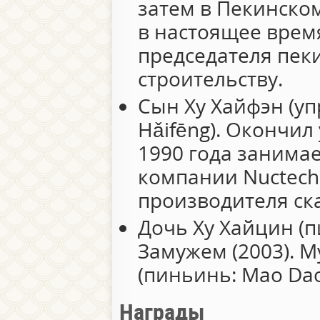
затем в Пекинско
в настоящее врем
председателя пек
строительству.
Сын Ху Хайфэн (уп
Hǎifēng). Окончил
1990 года занима
компании Nuctec
производителя ск
Дочь Ху Хайцин (п
Замужем (2003). 
(пиньинь: Mao Daol
Награды