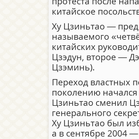
протеста после нап
китайское посольств
Ху Цзиньтао — пред
называемого «четв
китайских руководи
Цзэдун, второе — Д
Цзэминь).
Переход властных п
поколению начался в
Цзиньтао сменил Цз
генерального секре
Ху Цзиньтао был из
а в сентябре 2004 