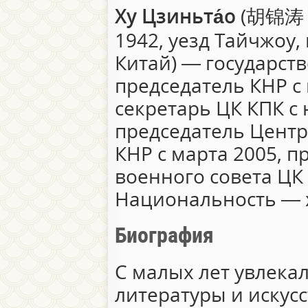
Ху Цзиньта́о
(
胡锦
1942, уезд Тайчжоу,
Китай) — государст
председатель КНР с
секретарь ЦК КПК с 
председатель Центр
КНР с марта 2005, 
военного совета ЦК 
Национальность — 
Биография
С малых лет увлека
литературы и искусс