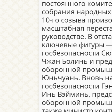
постоянного комите
собрания народных 
10-го созыва произ
масштабная переста
руководстве. В отст
ключевые фигуры —
госбезопасности С
Чжан Болинь и пред
оборонной промыш
Юньчуань. Вновь н
госбезопасности Гэ
Инь Вэйминь, предс
оборонной промышл
также министр конт