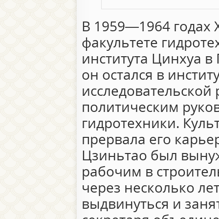
В 1959—1964 годах 
факультете гидроте
института Цинхуа в
он остался в инстит
исследовательской 
политическим руко
гидротехники. Куль
прервала его карьеру
Цзиньтао был выну
рабочим в строител
через несколько ле
выдвинуться и заня