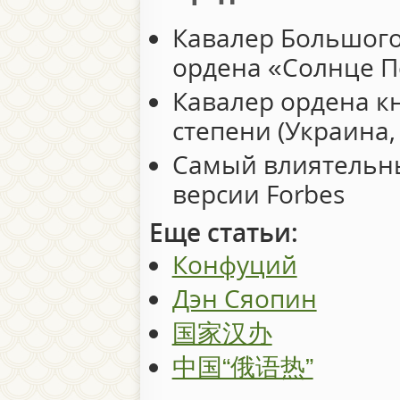
Кавалер Большого
ордена «Солнце Пе
Кавалер ордена кн
степени (Украина,
Самый влиятельны
версии Forbes
Еще статьи:
Конфуций
Дэн Сяопин
国家汉办
中国“俄语热”