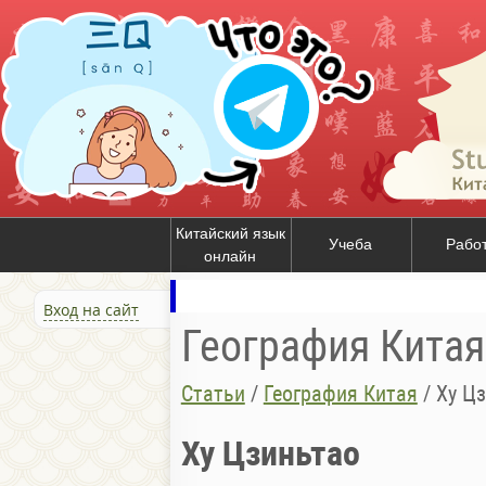
Китайский язык
Учеба
Рабо
онлайн
Вход на сайт
География Китая
Статьи
/
География Китая
/
Ху Ц
Ху Цзиньтао