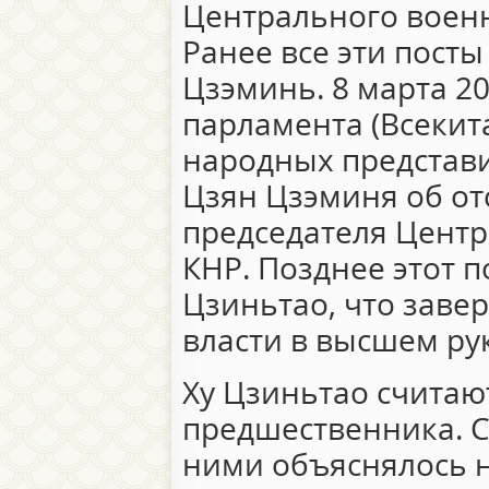
Центрального военн
Ранее все эти пост
Цзэминь. 8 марта 20
парламента (Всекит
народных представи
Цзян Цзэминя об отс
председателя Центр
КНР. Позднее этот п
Цзиньтао, что заве
власти в высшем ру
Ху Цзиньтао считаю
предшественника. 
ними объяснялось н