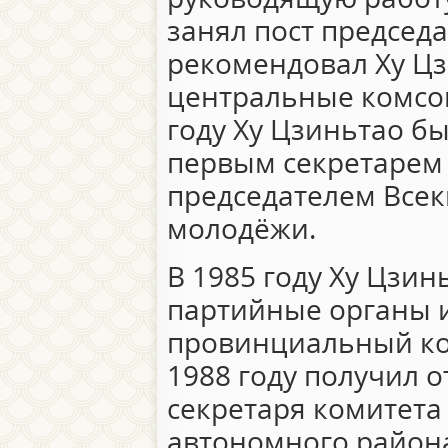
занял пост председа
рекомендовал Ху Цз
центральные комсом
году Ху Цзиньтао б
первым секретарем
председателем Все
молодёжи.
В 1985 году Ху Цзин
партийные органы и
провинциальный ком
1988 году получил 
секретаря комитета
автономного района