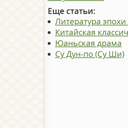
Еще статьи:
Литература эпохи
Китайская класси
Юаньская драма
Су Дун-по (Су Ши)