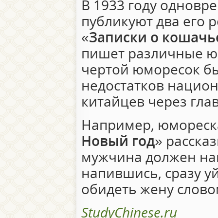
В 1933 году одновр
публикуют два его р
«
Записки о кошачь
пишет различные ю
чертой юморесок б
недостатков национ
китайцев через глав
Например, юмореск
Новый год
» расска
мужчина должен нап
напившись, сразу уй
обидеть жену слово
StudyChinese.ru