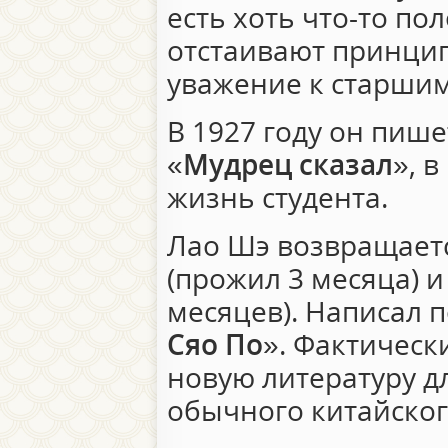
есть хоть что-то п
отстаивают принци
уважение к старшим
В 1927 году он пиш
«
Мудрец сказал
», 
жизнь студента.
Лао Шэ возвращаетс
(прожил 3 месяца) и
месяцев). Написал п
Сяо По
». Фактическ
новую литературу д
обычного китайског