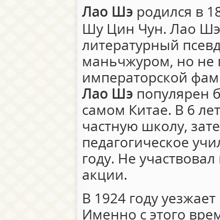
Лао Шэ
родился в 18
Шу Цин Чун. Лао Шэ
литературный псев
маньчжуром, но не
императорской фам
Лао Шэ
популярен б
самом Китае. В 6 ле
частную школу, зате
педагогическое учи
году. Не участвовал
акции.
В 1924 году уезжает
Именно с этого вре