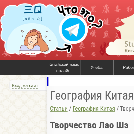
Китайский язык
Учеба
Рабо
онлайн
Вход на сайт
География Китая
Статьи
/
География Китая
/
Твор
Творчество Лао Шэ