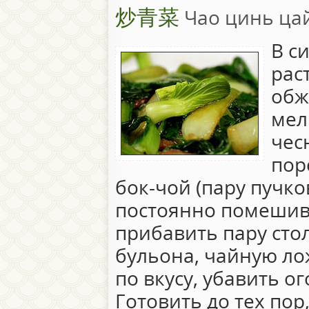
炒青菜
Чао цинь ца
В с
рас
обж
мел
чес
пор
бок-чой (пару пучко
постоянно помешива
прибавить пару сто
бульона, чайную лож
по вкусу, убавить о
Готовить до тех пор