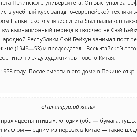
тета Пекинского университета. Он выступал за ре
ние в учебный курс западно-европейской техники 
м Нанкинского университета был назначен также
 кульминационный период в творчестве Сюй Бэйху
 Народной Республики Сюй Бэйхун занимал пост р
екине (1949—53) и председатель Всекитайской асс
 воспитал плеяду художников нового Китая.
 1953 году. После смерти в его доме в Пекине откр
«Галопирущий конь»
нрах «цветы-птицы», «люди» (оба — бумага, тушь, 
л маслом — одним из первых в Китае — такие шеде