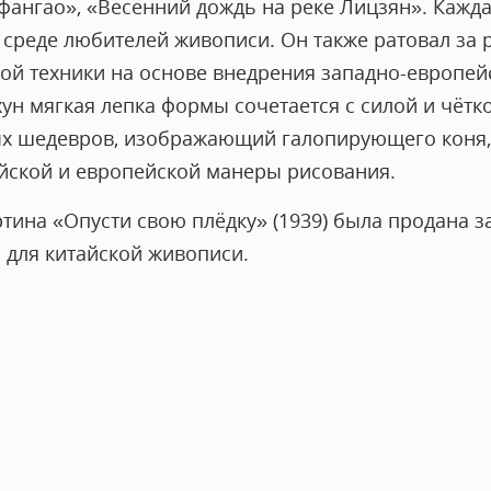
фангао», «Весенний дождь на реке Лицзян». Кажда
 среде любителей живописи. Он также ратовал за
й техники на основе внедрения западно-европейс
ун мягкая лепка формы сочетается с силой и чётк
ых шедевров, изображающий галопирующего коня,
йской и европейской манеры рисования.
ртина «Опусти свою плёдку» (1939) была продана за
 для китайской живописи.