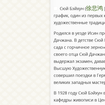
徐悲鸿
Сюй Бэйхун (
график, один из первых
художественные традици
Родился в уезде Исин п
Дачжана. В детстве Сюй
сада с горчичное зерно»
своего отца Сюй Дачжана 
выдержал экзамен, дава
Высшую Художественную 
совершил поездки в Гер
великих западных масте
В 1928 году Сюй Бэйхун
кафедры живописи в Цен