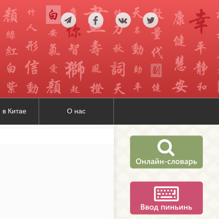
 в Китае
О нас