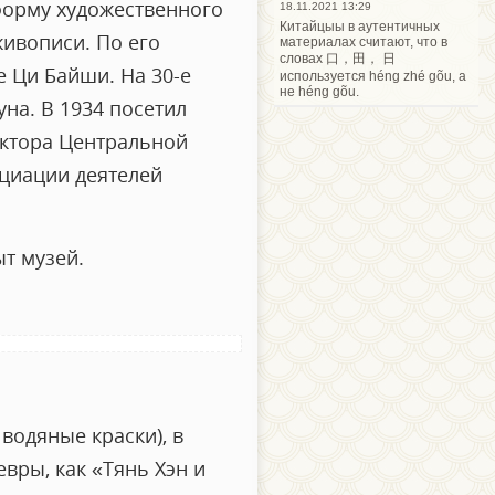
форму художественного
18.11.2021 13:29
Китайцыы в аутентичных
живописи. По его
материалах считают, что в
словах 口，田， 日
 Ци Байши. На 30-е
используется héng zhé gõu, а
не héng gõu.
на. В 1934 посетил
ектора Центральной
оциации деятелей
ыт музей.
водяные краски), в
вры, как «Тянь Хэн и