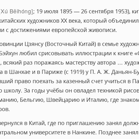
Xú Bēihóng
; 19 июля 1895 — 26 сентября 1953), к
 китайских художников XX века, который объедини
и с достижениями европейской живописи.
ровинции Цзянсу (Восточный Китай) в семье худож
 Бэйхун любил срисовывать иллюстрации к книге «
, всякий раз поражаясь мастерству автора … худо
в Шанхае и в Париже (с 1919) у П. А. Ж. Даньян-Бу
вший право поехать за казенный счет учиться в П
школу. За годы учёбы он овладел техникой рисов
манию, Бельгию, Швейцарию и Италию, где знако
ров.
 вернулся в Китай, где по приглашению занял дол
тральном университете в Нанкине. Позднее занял