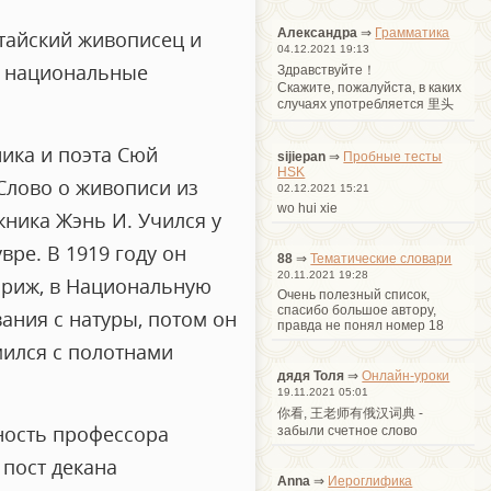
Александра
⇒
Грамматика
итайский живописец и
04.12.2021 19:13
л национальные
Здравствуйте！
Cкажите, пожалуйста, в каких
случаях употребляется 里头
ника и поэта Сюй
sijiepan
⇒
Пробные тесты
HSK
Слово о живописи из
02.12.2021 15:21
wo hui xie
жника Жэнь И. Учился у
вре. В 1919 году он
88
⇒
Тематические словари
20.11.2021 19:28
ариж, в Национальную
Очень полезный список,
спасибо большое автору,
ания с натуры, потом он
правда не понял номер 18
мился с полотнами
дядя Толя
⇒
Онлайн-уроки
19.11.2021 05:01
你看, 王老师有俄汉词典 -
жность профессора
забыли счетное слово
 пост декана
Anna
⇒
Иероглифика