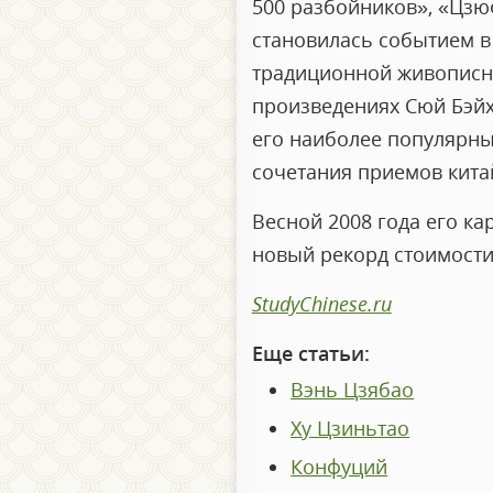
500 разбойников», «Цзю
становилась событием в
традиционной живописно
произведениях Сюй Бэйх
его наиболее популярн
сочетания приемов кита
Весной 2008 года его ка
новый рекорд стоимости
StudyChinese.ru
Еще статьи:
Вэнь Цзябао
Ху Цзиньтао
Конфуций