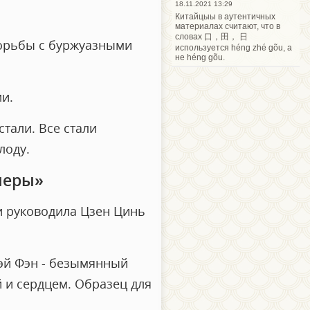
18.11.2021 13:29
Китайцыы в аутентичных
материалах считают, что в
словах 口，田， 日
борьбы с буржуазными
используется héng zhé gõu, а
не héng gõu.
и.
стали. Все стали
лоду.
перы»
и руководила Цзен Цинь
эй Фэн - безымянный
 и сердцем. Образец для