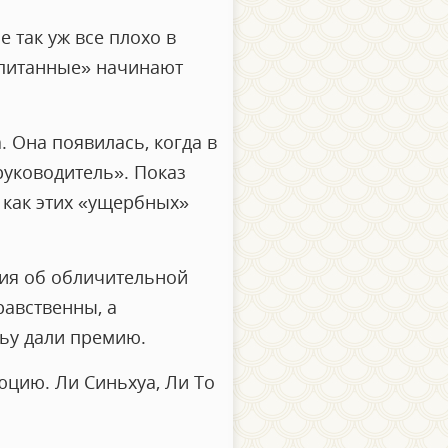
е так уж все плохо в
спитанные» начинают
. Она появилась, когда в
уководитель». Показ
 как этих «ущербных»
сия об обличительной
равственны, а
ньу дали премию.
цию. Ли Синьхуа, Ли То