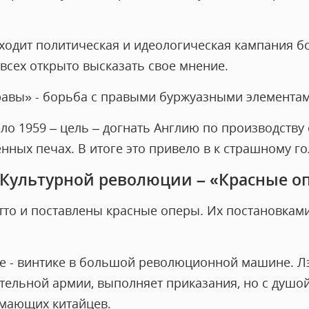
сходит политическая и идеологическая кампания 
всех открыто высказать свое мнение.
равы» - борьба с правыми буржуазными элементам
ло 1959 – цель – догнать Англию по производству 
нных печах. В итоге это привело в к страшному го
 Культурной революции – «Красные о
тто и поставлены красные оперы. Их постановкам
не - винтике в большой революционной машине. Л
ельной армии, выполняет приказания, но с душой
мающих китайцев.