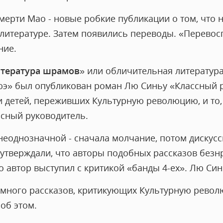
смерти Мао - новые робкие публикации о том, что н
 литературе. Затем появились переводы. «Перево
ние.
тература шрамов
» или обличительная литература
э» был опубликован роман Лю Синьу «Классный р
 детей, переживших Культурную революцию, и то,
ссный руководитель.
неоднозначной - сначала молчание, потом дискус
 утверждали, что авторы подобных рассказов безн
о автор выступил с критикой «банды 4-ех». Лю Си
много рассказов, критикующих Культурную револю
 об этом.