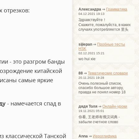
х отрезков:
Александра
⇒
Грамматика
04.12.2021 19:13
Здравствуйте！
Cкажите, пожалуйста, в каких
случаях употребляется 里头
sijiepan
⇒
Пробные тесты
HSK
02.12.2021 15:21
wo hui xie
ии - это разгром банды
 возрождение китайской
88
⇒
Тематические словари
20.11.2021 19:28
писаны самые яркие
Очень полезный список,
спасибо большое автору,
правда не понял номер 18
ду
- намечается спад в
дядя Толя
⇒
Онлайн-уроки
19.11.2021 05:01
你看, 王老师有俄汉词典 -
забыли счетное слово
из классической Танской
Anna
⇒
Иероглифика