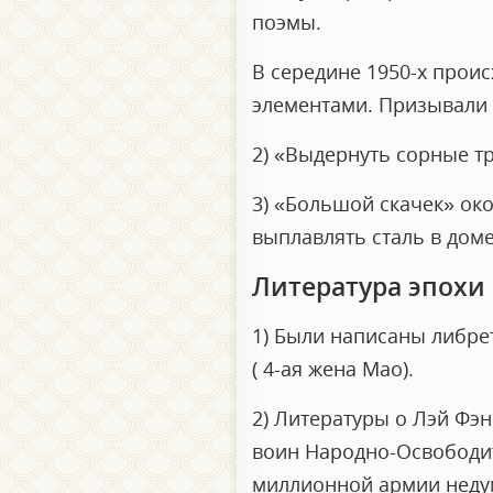
поэмы.
В середине 1950-х прои
элементами. Призывали 
2) «Выдернуть сорные т
3) «Большой скачек» око
выплавлять сталь в доме
Литература эпохи
1) Были написаны либре
( 4-ая жена Мао).
2) Литературы о Лэй Фэ
воин Народно-Освободит
миллионной армии неду