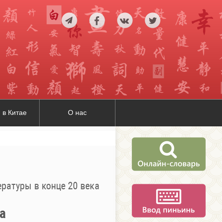
 в Китае
О нас
ратуры в конце 20 века
а