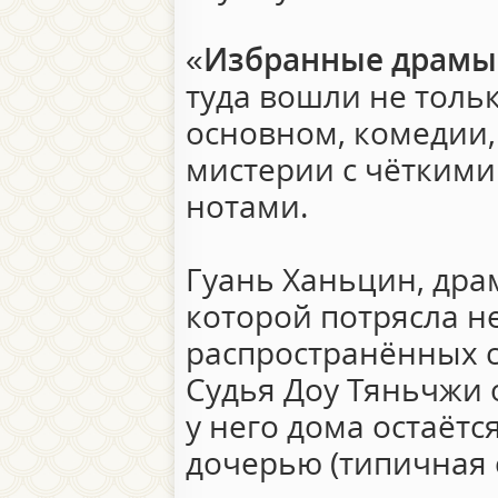
«
Избранные драмы
туда вошли не тольк
основном, комедии,
мистерии с чётким
нотами.
Гуань Ханьцин, дра
которой потрясла н
распространённых 
Судья Доу Тяньчжи 
у него дома остаётс
дочерью (типичная 