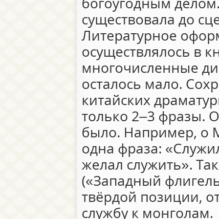
богоугодным делом.
существовала до сц
Литературное офор
осуществлялось в к
многочисленные ди
осталось мало. Сох
китайских драматур
только 2–3 фразы. 
было. Например, о 
одна фраза: «Служил
желал служить». Та
(«Западный флигель
твёрдой позиции, о
службу к монголам.