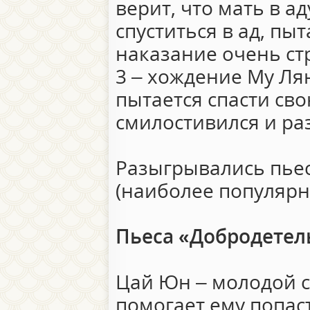
верит, что мать в а
спуститься в ад, пыт
наказание очень ст
3 – хождение Му Лян
пытается спасти сво
смилостивился и ра
Разыгрывались пьес
(наиболее популярн
Пьеса «Добродетел
Цай Юн – молодой с
помогает ему попаст