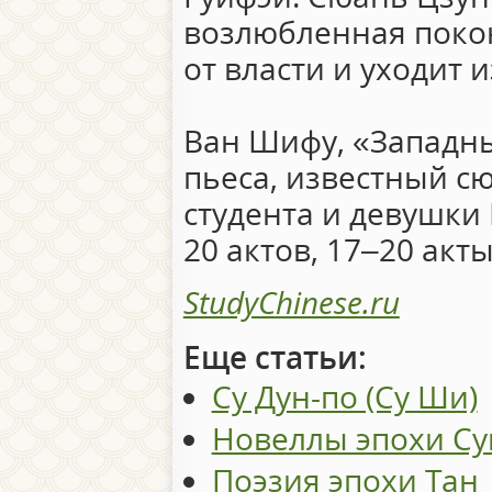
возлюбленная покон
от власти и уходит и
Ван Шифу, «Западн
пьеса, известный с
студента и девушки 
20 актов, 17–20 акт
StudyChinese.ru
Еще статьи:
Су Дун-по (Су Ши)
Новеллы эпохи Су
Поэзия эпохи Тан