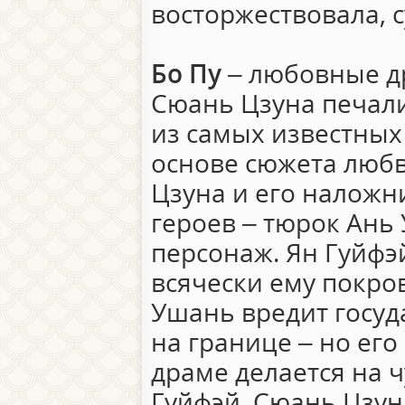
восторжествовала, с
Бо Пу
– любовные д
Сюань Цзуна печали
из самых известных
основе сюжета люб
Цзуна и его наложн
героев – тюрок Ань
персонаж. Ян Гуйфэ
всячески ему покро
Ушань вредит госуд
на границе – но его
драме делается на 
Гуйфэй. Сюань Цзун