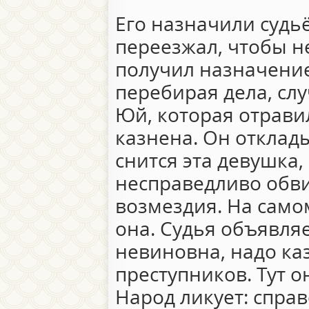
Его назначили судь
переезжал, чтобы н
получил назначение
перебирая дела, сл
Юй, которая отрави
казнена. Он отклады
снится эта девушка, 
несправедливо обви
возмездия. На самом
она. Судья объявляе
невиновна, надо ка
преступников. Тут он
Народ ликует: спра