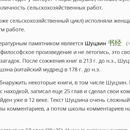
кличность сельскохозяйственных работ.
оже сельскохозяйственный цикл) исполняли жен
тм работе.
书经
ратурным памятником является
Шуцзин
（
е философское произведение и не летопись, это св
загадок. После сожжения книг в 213 г. до н.э., Шу
шэна (китайский мудрец) в 178 г. до н.э.
ь обнаружить некоторые книги, в том числе Шуцзин.
с находкой, записал еще 25 глав и сделал свои ко
йден уже в 12 веке. Текст Шуцзина очень сложный
олы комментариев, а потом школы комментариев 