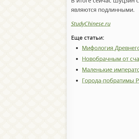
В итоге сейчас Шуцзин с
являются подлинными.
StudyChinese.ru
Еще статьи:
Мифология Древнего
Новобрачным от сча
Маленькие императ
Города-побратимы Р