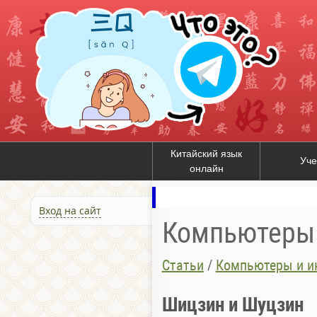
Китайский язык
Уче
онлайн
Вход на сайт
Компьютеры 
Статьи
/
Компьютеры и ин
Шицзин и Шуцзин