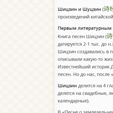
诗
Шицзин и Шуцзин
(
произведений китайской
Первым литературным
诗
Книга песен Шицзин (
датируется 2-1 тыс. до н
Шицзин создавались в п
описывали какую-то жиз
Известнейший историк Д
песен. Но до нас, после
Шицзин
делится на 4 г
делятся на свадебные, 
календарные).
В «Песне о земледельче