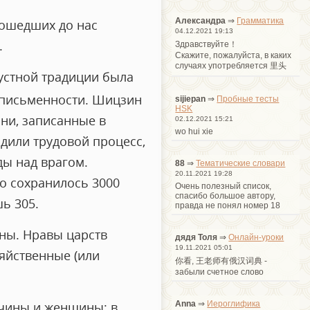
Александра
⇒
Грамматика
дошедших до нас
04.12.2021 19:13
.
Здравствуйте！
Cкажите, пожалуйста, в каких
случаях употребляется 里头
 устной традиции была
я письменности. Шицзин
sijiepan
⇒
Пробные тесты
HSK
сни, записанные в
02.12.2021 15:21
wo hui xie
дили трудовой процесс,
ды над врагом.
88
⇒
Тематические словари
20.11.2021 19:28
о сохранилось 3000
Очень полезный список,
спасибо большое автору,
ь 305.
правда не понял номер 18
мны. Нравы царств
дядя Толя
⇒
Онлайн-уроки
19.11.2021 05:01
яйственные (или
你看, 王老师有俄汉词典 -
забыли счетное слово
Anna
⇒
Иероглифика
жчины и женщины; в