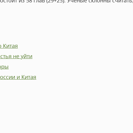
остоит из 58 глав (29+25). Ученые склонны считать
 Китая
стья не уйти
оры
оссии и Китая