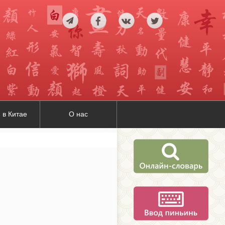
 в Китае
О нас