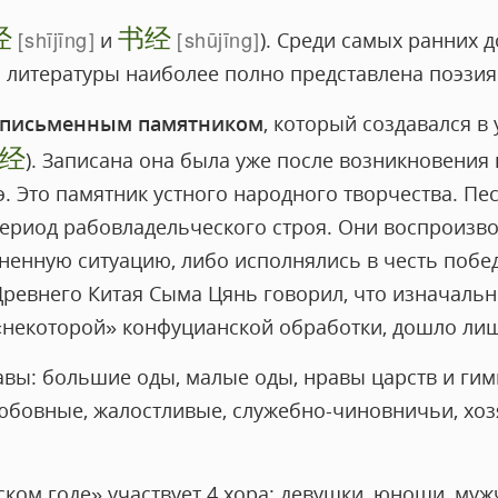
经
书经
shījīng
shūjīng
и
). Среди самых ранних 
 литературы наиболее полно представлена поэзия
 письменным памятником
, который создавался в
经
). Записана она была уже после возникновени
.э. Это памятник устного народного творчества. Пе
ериод рабовладельческого строя. Они воспроизво
ненную ситуацию, либо исполнялись в честь побе
ревнего Китая Сыма Цянь говорил, что изначальн
 «некоторой» конфуцианской обработки, дошло лиш
лавы: большие оды, малые оды, нравы царств и ги
любовные, жалостливые, служебно-чиновничьи, хоз
ском годе» участвует 4 хора: девушки, юноши, му