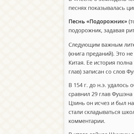
песнях показывалась ци
Песнь «Подорожник»
(т
подорожник, задавая ри
Следующим важным лите
(книга преданий). Это н
Китая. Ее история полна 
глав) записан со слов Фу
В 154 г. до н.э. удалос
сравнил 29 глав Фушэна 
Цзинь он исчез и был на
стали складываться шк
комментарии.