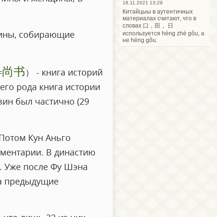
18.11.2021 13:29
Китайцыы в аутентичных
материалах считают, что в
словах 口，田， 日
щины, собирающие
используется héng zhé gõu, а
не héng gõu.
尚书
=
） - книга историй
оего рода книга истории
цзин был частично (29
 Потом Кун Аньго
мментарии. В династию
. Уже после Фу Шэна
на предыдущие