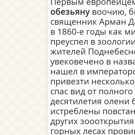
Первым европейце
обезьяну
воочию, б
священник Арман Да
в 1860-е годы как м
преуспел в зоологи
жителей Поднебесно
увековечено в назв
нашел в императорс
привезти несколько 
спас вид от полного
десятилетия олени
истреблены повста
других зоооткрытия
горных лесах прови