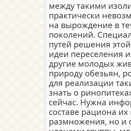
между такими изол
практически невозм
на вырождение в те
поколений. Специа
путей решения это
идеи переселения и
другие молодых жив
природу обезьян, р
для реализации та
знать о ринопитека
сейчас. Нужна инфо
составе рациона их
размножения, но и