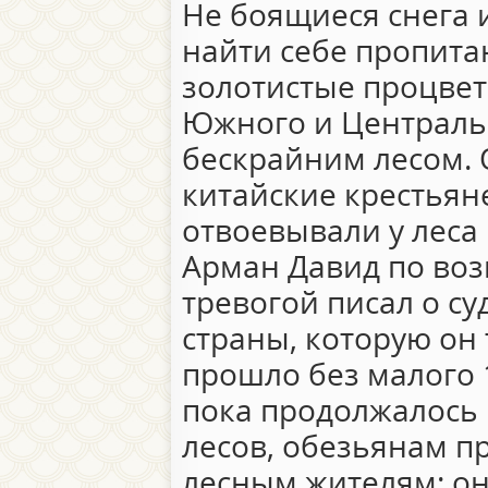
Не боящиеся снега 
найти себе пропитан
золотистые процвета
Южного и Централь
бескрайним лесом.
китайские крестьяне
отвоевывали у леса
Арман Давид по воз
тревогой писал о с
страны, которую он 
прошло без малого 1
пока продолжалось 
лесов, обезьянам п
лесным жителям: он