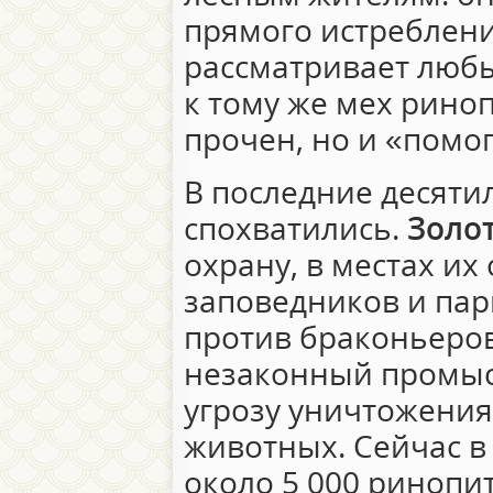
прямого истреблени
рассматривает любы
к тому же мех риноп
прочен, но и «помо
В последние десяти
спохватились.
Золо
охрану, в местах их
заповедников и пар
против браконьеро
незаконный промыс
угрозу уничтожения
животных. Сейчас в
около 5 000 ринопит