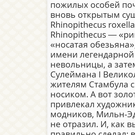
пожилых особей поч
вновь открытым су
Rhinopithecus roxel
Rhinopithecus — «р
«носатая обезьяна»
имени легендарной
невольницы, а зат
Сулеймана I Велик
жителям Стамбула 
носиком. А вот золо
привлекал художни
модников, Мильн-Эд
не отразил. И, как 
правильно сделал: 