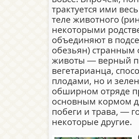
трактуется ими вес
теле животного (ри
некоторыми родств
объединяют в подс
обезьян) странным
животы — верный п
вегетарианца, спос
плодами, но и зеле
обширном отряде п
основным кормом дл
побеги и трава, — г
некоторые другие.