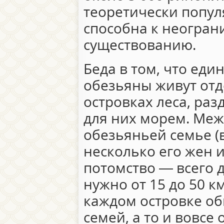
теоретически попул
способна к неогран
существованию.
Беда в том, что еди
обезьяны живут от
островках леса, р
для них морем. Ме
обезьяньей семье (
несколько его жен 
потомство — всего д
нужно от 15 до 50 к
каждом островке об
семей, а то и вовсе