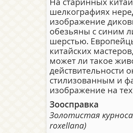
На старинных китай
шелкографиях нере
изображение диков
обезьяны с синим л
шерстью. Европейц
китайских мастеров,
может ли такое жив
действительности о
стилизованным и фа
изображение на тех
Зоосправка
Золотистая курносая
roxellana)