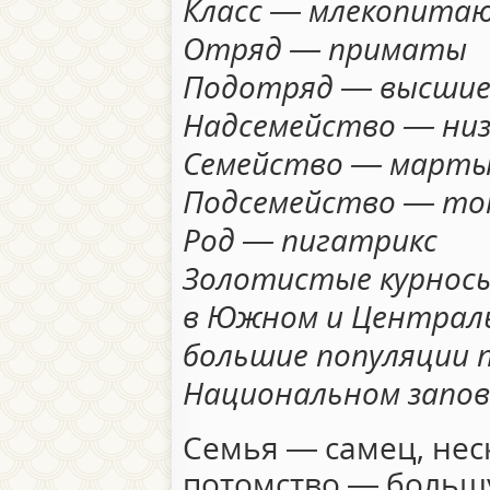
Класс — млекопита
Отряд — приматы
Подотряд — высши
Надсемейство — низ
Семейство — март
Подсемейство — то
Род — пигатрикс
Золотистые курнос
в Южном и Централ
большие популяции
Национальном запове
Семья — самец, нес
потомство — больш