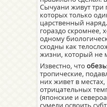
Сычуани живут три 
которых только оди
царственный наряд
гораздо скромнее, х
одному биологическ
сходны как телосло
жизни, который не 
Известно, что
обез
тропические, пода
них живет в местах,
отрицательных тем
(японские и северо
сумели освоить субт