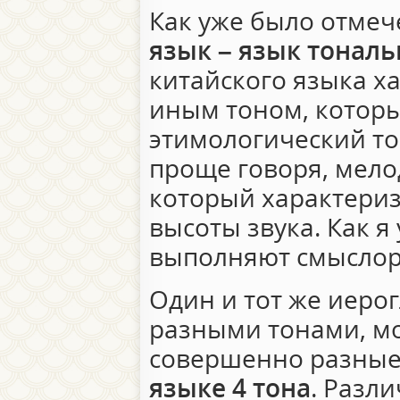
Как уже было отме
язык – язык тонал
китайского языка х
иным тоном, котор
этимологический тон
проще говоря, мело
который характери
высоты звука. Как я
выполняют смыслор
Один и тот же иеро
разными тонами, м
совершенно разные
языке 4 тона
. Разл