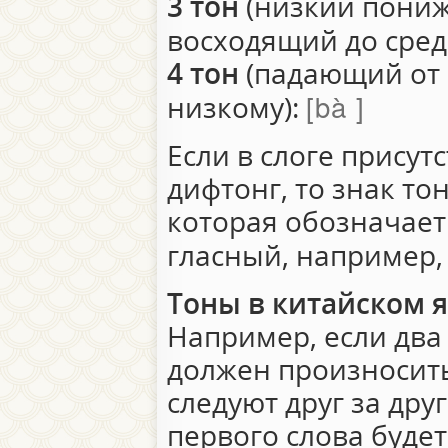
3 тон
(низкий пониж
восходящий до сред
4 тон
(падающий от 
bà
низкому):
Если в слоге присут
дифтонг, то знак то
которая обозначае
гласный, например
Тоны в китайском 
Например, если два
должен произносит
следуют друг за друг
первого слова будет