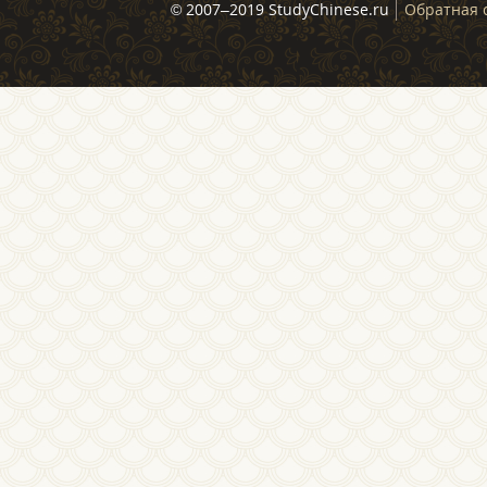
© 2007–2019 StudyChinese.ru
Обратная 