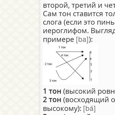
второй, третий и че
Сам тон ставится то
слога (если это пин
иероглифом. Выглядя
ba
примере
):
1 тон
(высокий ровн
2 тон
(восходящий о
bá
высокому):