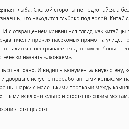
яная глыба. С какой стороны не подкопайся, а бе
знаешь, что находится глубоко под водой. Китай
. И с отвращением кривишься глядя, как китайцы
ряда, пчел и прочих насекомых прямо на улице. Т
олго пялится с нескрываемым детским любопытство
отечески назвать «лаоваем».
шься направо. И видишь монументальную стену, 
ы и дворцы с искусно проработанными коньками н
маешь. Парки с маленькими тропками между камня
нными исключительно и строго по своим местам.
о эпичного целого.