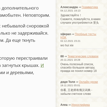
з дополнительного
Александра
⇒
Грамматика
04.12.2021 19:13
 самобытен. Неповторим.
Здравствуйте！
Cкажите, пожалуйста, в каких
случаях употребляется 里头
 с небывалой сноровкой
олько не задерживайся.
sijiepan
⇒
Пробные тесты
HSK
м. Да еще ткнуть
02.12.2021 15:21
wo hui xie
88
⇒
Тематические словари
которую перестраивали
20.11.2021 19:28
а загнутых крышах.
И
Очень полезный список,
спасибо большое автору,
правда не понял номер 18
ми и деревьями,
дядя Толя
⇒
Онлайн-уроки
19.11.2021 05:01
你看, 王老师有俄汉词典 -
забыли счетное слово
Anna
⇒
Иероглифика