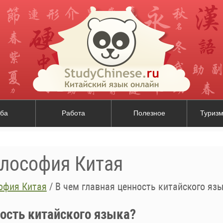
ба
Работа
Полезное
Туризм
илософия Китая
офия Китая
/
В чем главная ценность китайского яз
ность китайского языка?