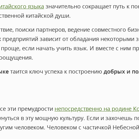
итайского языка
значительно сокращает путь к п
ственной китайской души.
вие, поиски партнеров, ведение совместного бизн
 предприятий зависит от обладания некоторыми з
проще, если начать учить язык. И вместе с ним п
роощущения.
ыке
таится ключ успеха к построению
добрых и п
все эти премудрости
непосредственно на родине К
унуться в эту мощную культуру. Если и захочешь п
ругим человеком. Человеком с частичкой Небесной