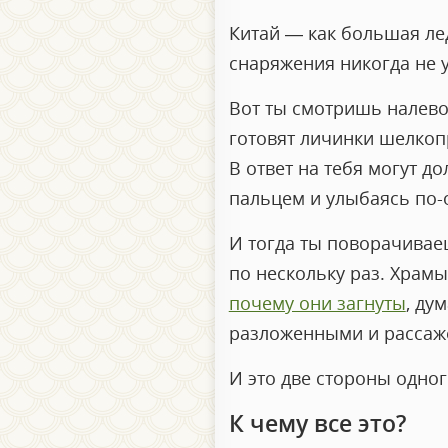
Китай — как большая лед
снаряжения никогда не у
Вот ты смотришь налево
готовят личинки шелкоп
В ответ на тебя могут д
пальцем и улыбаясь по-
И тогда ты поворачивае
по нескольку раз. Храм
почему они загнуты
, ду
разложенными и рассаже
И это две стороны одног
К чему все это?