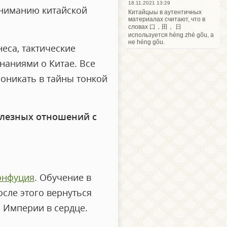
18.11.2021 13:29
ониманию китайской
Китайцыы в аутентичных
материалах считают, что в
словах 口，田， 日
используется héng zhé gõu, а
не héng gõu.
еса, тактические
наниями о Китае. Все
роникать в тайны тонкой
олезных отношений с
онфуция
. Обучение в
осле этого вернуться
 Империи в сердце.