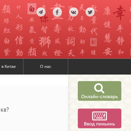
 в Китае
О нас
ыка?