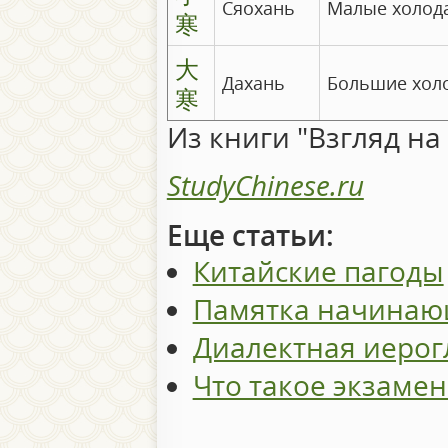
Сяохань
Малые холод
寒
大
Дахань
Большие хол
寒
Из книги "Взгляд на
StudyChinese.ru
Еще статьи:
Китайские пагоды
Памятка начинаю
Диалектная иеро
Что такое экзамен