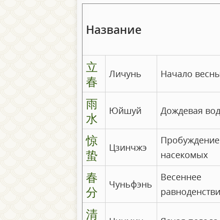
Название
立
Личунь
Начало весн
春
雨
Юйшуй
Дождевая во
水
惊
Пробуждение
Цзинчжэ
蛰
насекомых
春
Весеннее
Чуньфэнь
分
равноденств
清