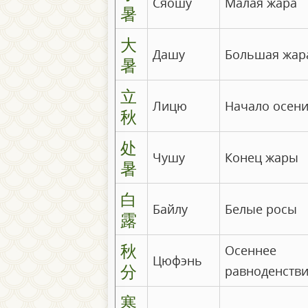
Сяошу
Малая жара
暑
大
Дашу
Большая жар
暑
立
Лицю
Начало осен
秋
处
Чушу
Конец жары
暑
白
Байлу
Белые росы
露
秋
Осеннее
Цюфэнь
分
равноденств
寒