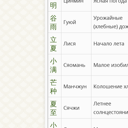
Цинмин
Ясная погода
明
谷
Урожайные
Гуюй
雨
(хлебные) до
立
Лися
Начало лета
夏
小
Сяомань
Малое изоби
满
芒
Манчжун
Колошение х
种
夏
Летнее
Сячжи
至
солнцестоян
小