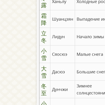
Ханьлу
Холодные ро
露
霜
Шуанцзян
Выпадение и
降
立
Лидун
Начало зимы
冬
小
Сяосюэ
Малые снега
雪
大
Дасюэ
Большие сне
雪
冬
Зимнее
Дунчжи
至
солнцестоян
小