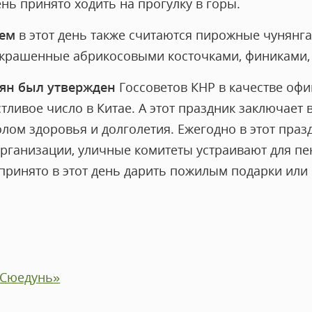
ень принято ходить на прогулку в горы.
ем
в этот день также считаются пирожные чунянга
украшенные абрикосовыми косточками, финиками,
ян был утвержден
Госсоветов КНР в качестве оф
тливое число в Китае. А этот праздник заключает в
олом здоровья и долголетия. Ежегодно в этот пра
организации, уличные комитеты устраивают для п
 принято в этот день дарить пожилым подарки или
«Сюедунь»