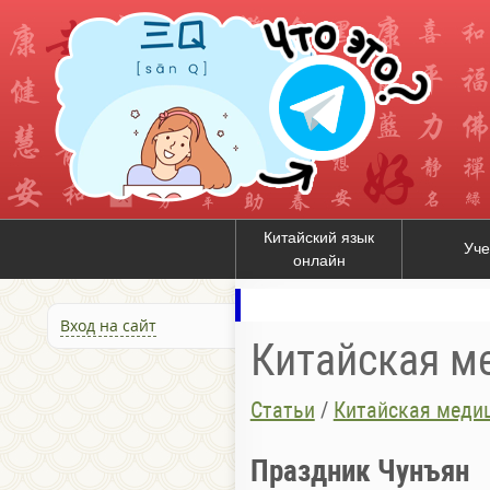
Китайский язык
Уче
онлайн
Вход на сайт
Китайская м
Статьи
/
Китайская меди
Праздник Чунъян