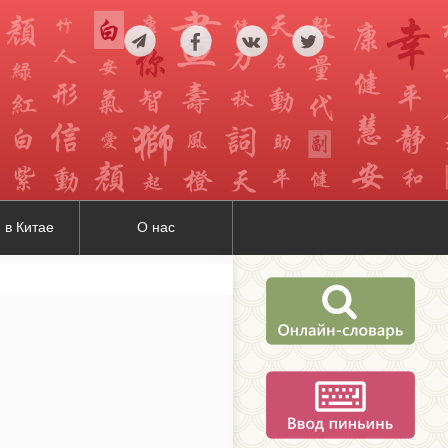
 в Китае
О нас