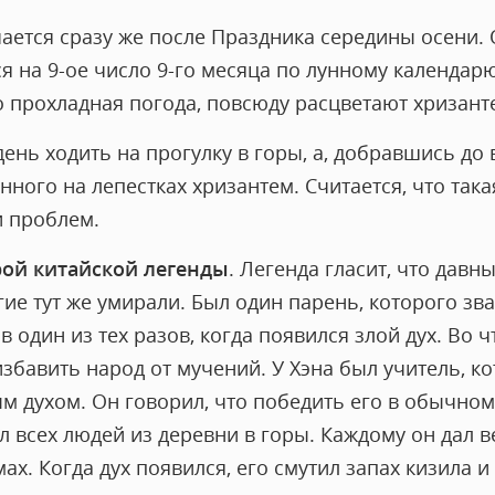
ается сразу же после Праздника середины осени.
 на 9-ое число 9-го месяца по лунному календарю.
о прохладная погода, повсюду расцветают хризант
день ходить на прогулку в горы, а, добравшись д
нного на лепестках хризантем. Считается, что така
и проблем.
рой китайской легенды
. Легенда гласит, что давн
гие тут же умирали. Был один парень, которого зв
в один из тех разов, когда появился злой дух. Во ч
збавить народ от мучений. У Хэна был учитель, к
м духом. Он говорил, что победить его в обычно
ел всех людей из деревни в горы. Каждому он дал в
х. Когда дух появился, его смутил запах кизила и 