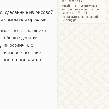
18.11.2021 13:29
Китайцыы в аутентичных
материалах считают, что в
о, сделанные из рисовой
словах 口，田， 日
используется héng zhé gõu, а
 изюмом или орехами.
не héng gõu.
ициального праздника
 себе две девятки,
здник различные
енсионеров осенние
 просто проводить с