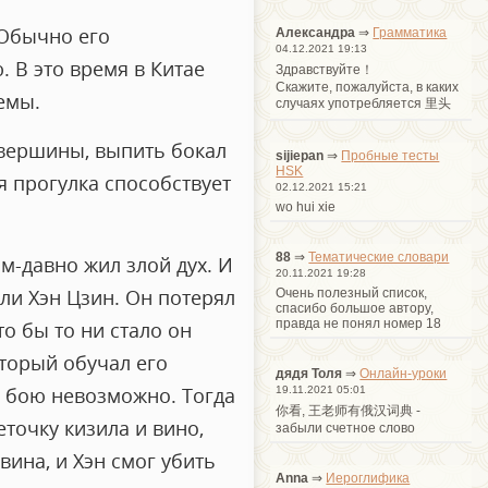
 Обычно его
Александра
⇒
Грамматика
04.12.2021 19:13
 В это время в Китае
Здравствуйте！
Cкажите, пожалуйста, в каких
емы.
случаях употребляется 里头
о вершины, выпить бокал
sijiepan
⇒
Пробные тесты
HSK
я прогулка способствует
02.12.2021 15:21
wo hui xie
88
⇒
Тематические словари
ым-давно жил злой дух. И
20.11.2021 19:28
али Хэн Цзин. Он потерял
Очень полезный список,
спасибо большое автору,
правда не понял номер 18
то бы то ни стало он
оторый обучал его
дядя Толя
⇒
Онлайн-уроки
м бою невозможно. Тогда
19.11.2021 05:01
你看, 王老师有俄汉词典 -
еточку кизила и вино,
забыли счетное слово
вина, и Хэн смог убить
Anna
⇒
Иероглифика