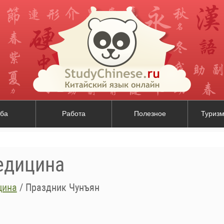
ба
Работа
Полезное
Туризм
едицина
цина
/
Праздник Чунъян