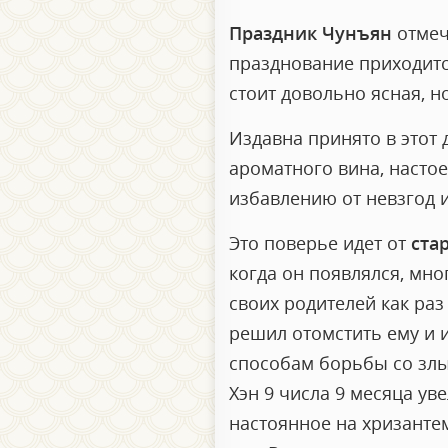
Праздник Чунъян
отмеч
празднование приходится
стоит довольно ясная, н
Издавна принято в этот 
ароматного вина, настое
избавлению от невзгод 
Это поверье идет от
ста
когда он появлялся, мно
своих родителей как раз 
решил отомстить ему и и
способам борьбы со злы
Хэн 9 числа 9 месяца ув
настоянное на хризантема