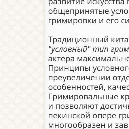
развитие искусства
общепринятые усло
гримировки и его с
Традиционный китай
"условный" тип гри
актера максимально
Принципы условног
преувеличении отде
особенностей, каче
Гримировальные кр
и позволяют достич
пекинской опере г
многообразен и зави