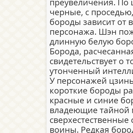
преувеличения. По ц
черные, с проседью,
бороды зависит от в
персонажа. Шэн пож
длинную белую бород
Борода, расчесанная
свидетельствует о то
утонченный интелли
У персонажей цзинь
короткие бороды ра
красные и синие бо
владеющие тайной 
сверхестественные 
воины. Редкая боро