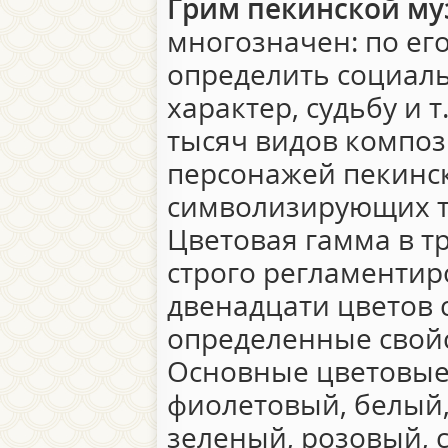
Грим пекинской м
многозначен: по ег
определить социаль
характер, судьбу и 
тысяч видов композ
персонажей пекинс
символизирующих то
Цветовая гамма в т
строго регламентир
двенадцати цветов 
определенные свойс
Основные цветовые 
фиолетовый, белый,
зеленый, розовый, 