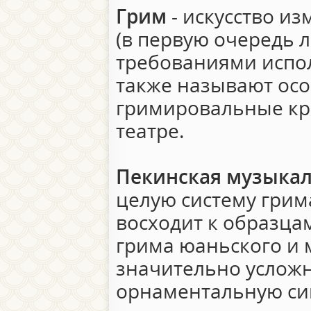
Грим
- искусство и
(в первую очередь л
требованиями испо
также называют ос
гримировальные кр
театре.
Пекинская музыка
целую систему грим
восходит к образца
грима юаньского и 
значительно усложня
орнаментальную си