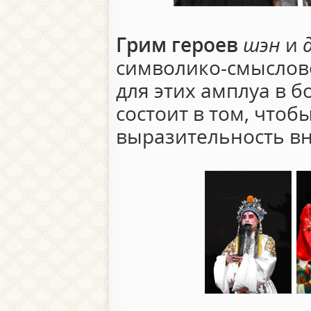
Грим героев
шэн
и
символико-смыслово
для этих амплуа в 
состоит в том, что
выразительность в