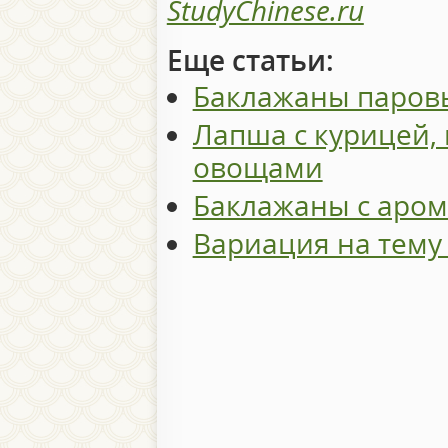
StudyChinese.ru
Еще статьи:
Баклажаны паров
Лапша с курицей,
овощами
Баклажаны с аро
Вариация на тему