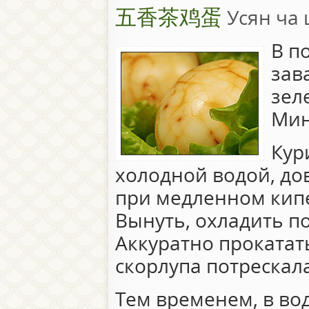
五香茶鸡蛋
Усян ча
В п
зав
зел
Мин
Кур
холодной водой, до
при медленном кипе
Вынуть, охладить п
Аккуратно прокатать
скорлупа потрескала
Тем временем, в вод