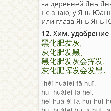
за деревней Янь Я
не знаю, у Янь Юань
или глаза Янь Янь 
12. Хим. удобрение
黑化肥发灰,
灰化肥发黑。
黑化肥发灰会挥发,
灰化肥挥发会发黑。
hēi huàféi fā huī,
huī huàféi fā hēi.
hēi huàféi fā huī huì h
huī huàféi huīfā huì fā