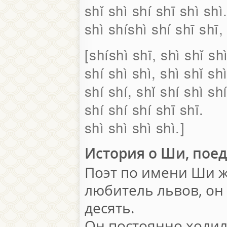
shǐ shì shí shī shì shì
shì shíshì shí shī shī,
shíshì shī, shì shǐ shì
shí shì shì, shì shǐ shì
shí shí, shǐ shí shì shí
shí shí shí shī shī.
shì shì shì shì.
История о Ши, пое
Поэт по имени Ши ж
любитель львов, он 
десять.
Он постоянно ходил