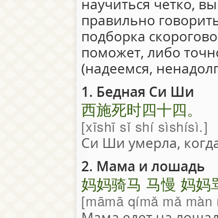
научиться четко, вы
правильно говорить
подборка скорогово
поможет, либо точно
(надеемся, ненадолго
1. Бедная Си Ши
西施死时四十四。
xīshī sǐ shí sìshísì.
Си Ши умерла, когда
2. Мама и лошадь
妈妈骑马 马慢 妈妈
māmā qímǎ mǎ màn
Мама едет на лошад