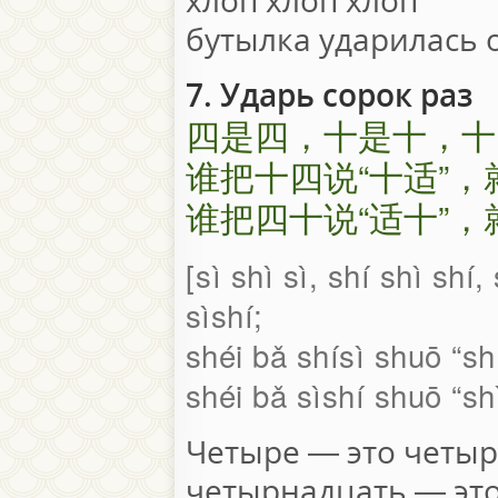
хлоп хлоп хлоп
бутылка ударилась о
7. Ударь сорок раз
四是四，十是十，十
谁把十四说“十适”
谁把四十说“适十”
sì shì sì, shí shì shí,
sìshí;
shéi bǎ shísì shuō “shí
shéi bǎ sìshí shuō “shì
Четыре — это четыре
четырнадцать — это