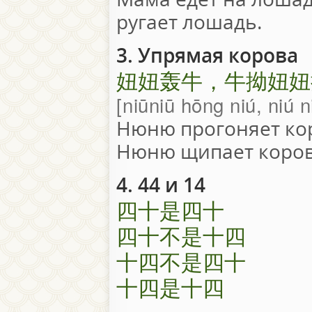
ругает лошадь.
3. Упрямая корова
妞妞轰牛，牛拗妞妞
niūniū hōng niú, niú n
Нюню прогоняет кор
Нюню щипает коров
4. 44 и 14
四十是四十
四十不是十四
十四不是四十
十四是十四