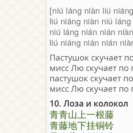
niú láng niàn liú nián
liú niáng niàn niú láng
niú láng nián nián niàn
liú niáng nián nián nià
Пастушок скучает п
мисс Лю скучает по
пастушок скучает по
мисс Лю скучает по 
10. Лоза и колокол
青青山上一根藤
青藤地下挂铜铃