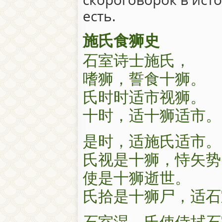
есть.
施氏食狮史
石室诗士施氏，
嗜狮，誓食十狮。
氏时时适市视狮。
十时，适十狮适市。
是时，适施氏适市。
氏视是十狮，恃矢势
使是十狮逝世。
氏拾是十狮尸，适石
石室湿，氏使侍拭石