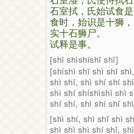
石室拭，氏始试食是
食时，始识是十狮，
实十石狮尸。
试释是事。
shī shìshíshī shǐ
shíshì shī shì shī shì
shì shī, shì shí shí shī
shì shí shíshìshì shì s
shí shí, shì shí shī shì
shì shí, shì shī shì sh
shì shì shì shí shī, shì