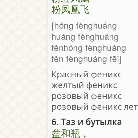
粉凤凰飞
hóng fènghuáng
huáng fènghuáng
fěnhóng fènghuáng
fěn fènghuáng fēi
Красный феникс
желтый феникс
розовый феникс
розовый феникс лет
6. Таз и бутылка
盆和瓶，