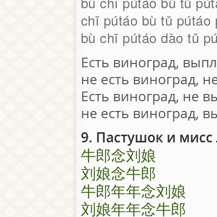
bù chī pútáo bù tǔ pút
chī pútáo bù tǔ pútáo p
bù chī pútáo dào tǔ pú
Есть виноград, вып
не есть виноград, 
Есть виноград, не 
не есть виноград, 
9. Пастушок и мисс
牛郎念刘娘
刘娘念牛郎
牛郎年年念刘娘
刘娘年年念牛郎