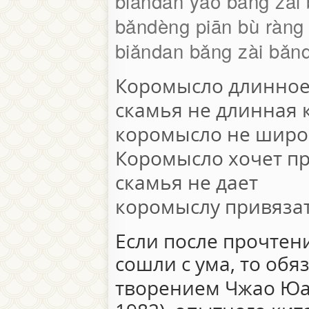
biǎndan yào bǎng zài
bǎndèng piān bù ràng
biǎndan bǎng zài bǎn
Коромысло длинное
скамья не длинная 
коромысло не широк
Коромысло хочет пр
скамья не дает
коромыслу привязат
Если после прочтени
сошли с ума, то обя
творением Чжао Юа