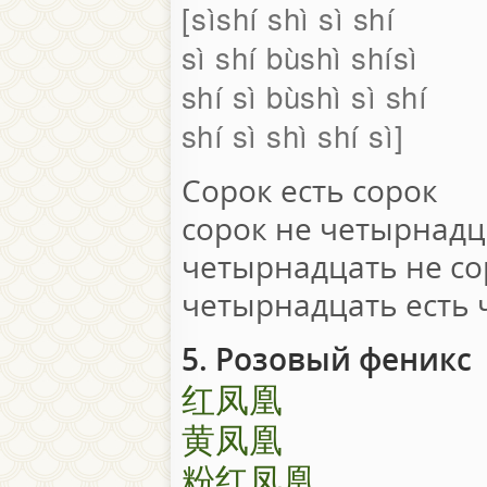
sìshí shì sì shí
sì shí bùshì shísì
shí sì bùshì sì shí
shí sì shì shí sì
Сорок есть сорок
сорок не четырнадц
четырнадцать не со
четырнадцать есть
5. Розовый феникс
红凤凰
黄凤凰
粉红凤凰