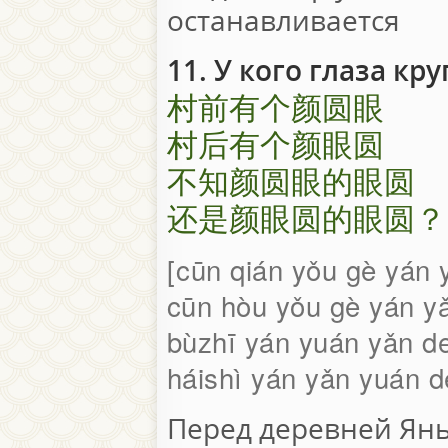
останавливается
11. У кого глаза кру
村前有个颜圆眼
村后有个颜眼圆
不知颜圆眼的眼圆
还是颜眼圆的眼圆？
cūn qián yǒu gè yán 
cūn hòu yǒu gè yán y
bùzhī yán yuán yǎn d
háishì yán yǎn yuán 
Перед деревней Ян