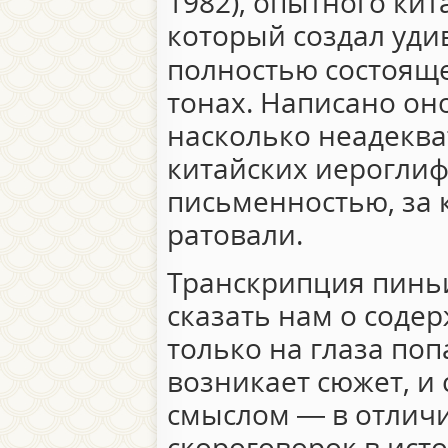
1982), опытного кит
который создал уди
полностью состоящ
тонах. Написано он
насколько неадеква
китайских иероглиф
письменностью, за 
ратовали.
Транскрипция пинь
сказать нам о содер
только на глаза по
возникает сюжет, и
смыслом — в отличи
скороговорок в ис