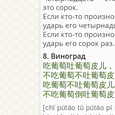
это сорок.
Если кто-то произноси
ударь его четырнадц
Если кто-то произноси
ударь его сорок раз.
8. Виноград
吃葡萄吐葡萄皮儿，
不吃葡萄不吐葡萄皮
吃葡萄不吐葡萄皮儿
不吃葡萄倒吐葡萄皮
chī pútáo tǔ pútáo pí 