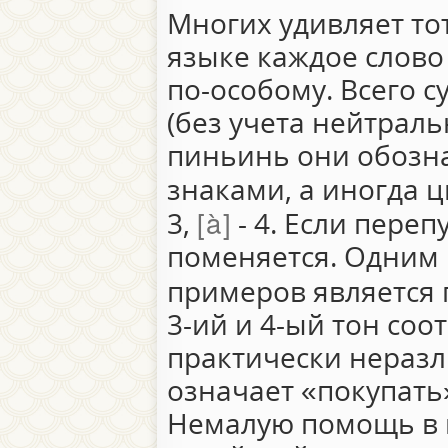
Многих удивляет тот
языке каждое слово
по-особому. Всего с
(без учета нейтраль
пиньинь они обозн
знаками, а иногда 
à
3,
- 4. Если переп
поменяется. Одним 
примеров является
3-ий и 4-ый тон соо
практически нераз
означает «покупать
Немалую помощь в 