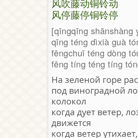
风吹藤动铜铃动
风停藤停铜铃停
qīngqīng shānshàng y
qīng téng dìxià guà tó
fēngchuī téng dòng tó
fēng tíng téng tíng tón
На зеленой горе ра
под виноградной л
колокол
когда дует ветер, л
движется
когда ветер утихает