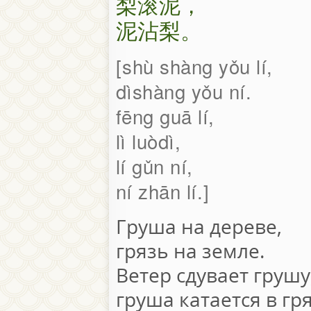
梨滚泥，
泥沾梨。
shù shàng yǒu lí,
dìshàng yǒu ní.
fēng guā lí,
lì luòdì,
lí gǔn ní,
ní zhān lí.
Груша на дереве,
грязь на земле.
Ветер сдувает грушу
груша катается в гря