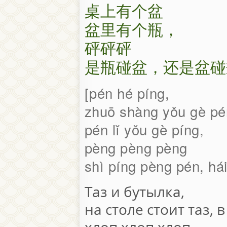
桌上有个盆
盆里有个瓶，
砰砰砰
是瓶碰盆，还是盆碰
pén hé píng,
zhuō shàng yǒu gè pé
pén lǐ yǒu gè píng,
pèng pèng pèng
shì píng pèng pén, há
Таз и бутылка,
на столе стоит таз, в