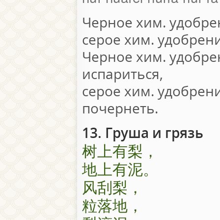
Черное хим. удобре
серое хим. удобрен
Черное хим. удобре
испариться,
серое хим. удобрен
почернеть.
13. Груша и грязь
树上有梨，
地上有泥。
风刮梨，
粒落地，