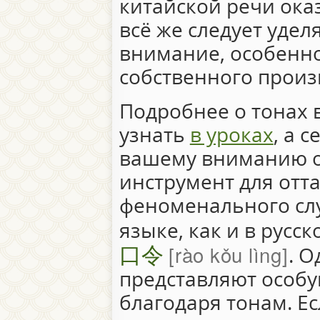
китайской речи ока
всё же следует удел
внимание, особенно
собственного прои
Подробнее о тонах 
узнать
в уроках
, а 
вашему вниманию 
инструмент для отт
феноменального слу
языке, как и в русс
口令
rào kǒu lìng
. О
представляют особ
благодаря тонам. Е