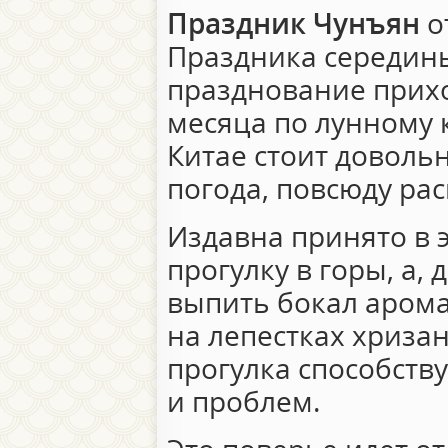
Праздник Чунъян
о
Праздника середины
празднование приход
месяца по лунному 
Китае стоит доволь
погода, повсюду ра
Издавна принято в э
прогулку в горы, а
выпить бокал арома
на лепестках хризан
прогулка способств
и проблем.