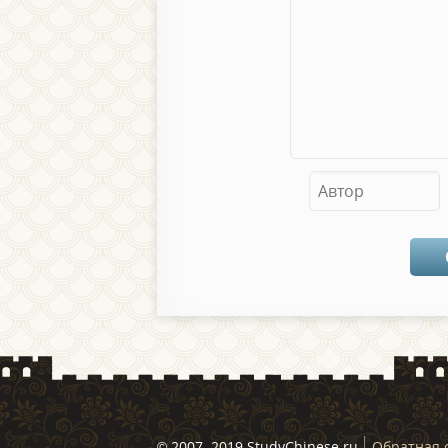
© 2007–2019 StudyChinese.ru
Обратная 