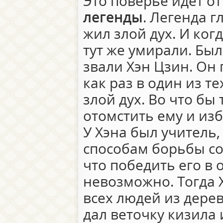
Это поверье идет о
легенды
. Легенда г
жил злой дух. И ког
тут же умирали. Был
звали Хэн Цзин. Он
как раз в один из те
злой дух. Во что бы
отомстить ему и из
У Хэна был учитель,
способам борьбы со
что победить его в
невозможно. Тогда Х
всех людей из дере
дал веточку кизила 