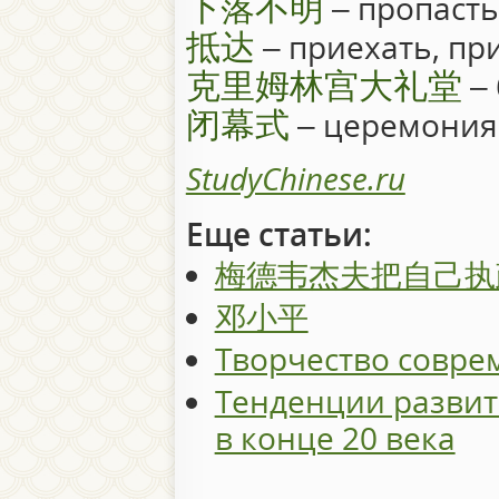
下落不明
– пропасть
抵达
– приехать, пр
克里姆林宫大礼堂
– 
闭幕式
– церемония
StudyChinese.ru
Еще статьи:
梅德韦杰夫把自己执
邓小平
Творчество совре
Тенденции развит
в конце 20 века