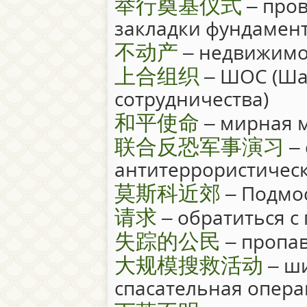
举行奠基仪式
– про
закладки фундамен
不动产
– недвижимо
上合组织
– ШОС (Ша
сотрудничества)
和平使命
– мирная 
联合反恐军事演习
– 
антитеррористичес
莫斯科近郊
– Подмо
请求
– обратиться с
失踪的公民
– пропа
大规模搜救活动
– ш
спасательная опер