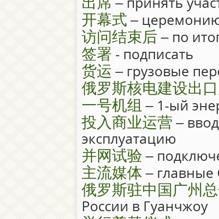
出席
– принять учас
开幕式
– церемонию
访问结束后
– по ито
签署
- подписать
货运
– грузовые пер
俄罗斯核电建设出口
一号机组
– 1-ый эне
投入商业运营
– ввод
эксплуатацию
并网试验
– подключе
主流媒体
– главные
俄罗斯驻中国广州总
России в Гуанчжоу