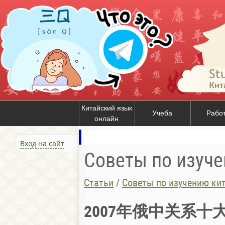
Китайский язык
Учеба
Рабо
онлайн
Вход на сайт
Советы по изуче
Статьи
/
Советы по изучению ки
2007年俄中关系十