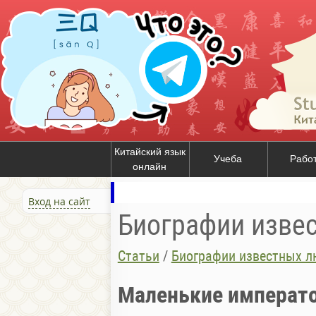
Китайский язык
Учеба
Рабо
онлайн
Вход на сайт
Биографии изве
Статьи
/
Биографии известных л
Маленькие императ