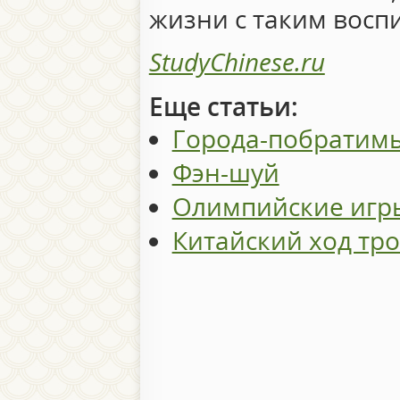
жизни с таким восп
StudyChinese.ru
Еще статьи:
Города-побратимы
Фэн-шуй
Олимпийские игры 
Китайский ход тр