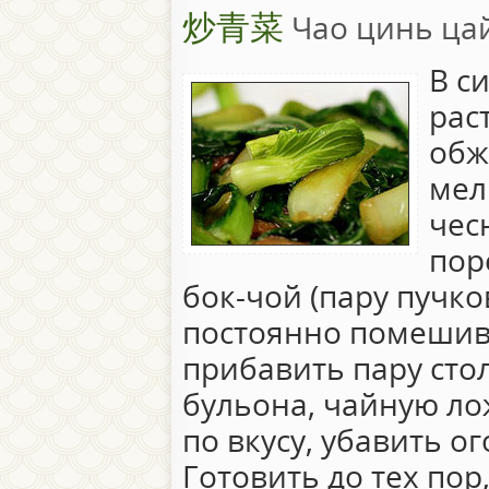
炒青菜
Чао цинь ца
В с
рас
обж
мел
чес
пор
бок-чой (пару пучко
постоянно помешива
прибавить пару сто
бульона, чайную лож
по вкусу, убавить о
Готовить до тех пор