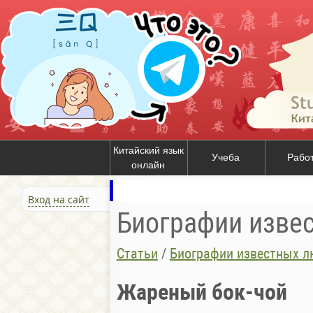
Китайский язык
Учеба
Рабо
онлайн
Вход на сайт
Биографии изве
Статьи
/
Биографии известных л
Жареный бок-чой