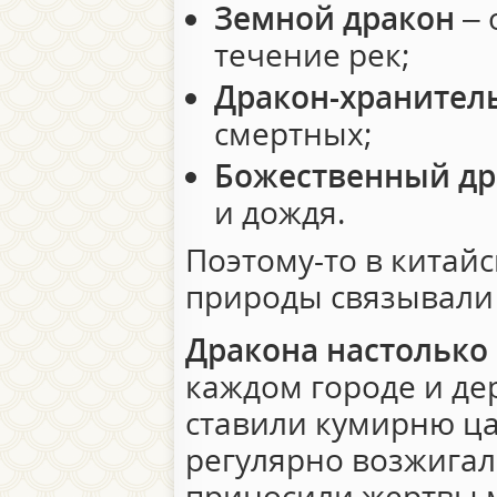
Земной дракон
– 
течение рек;
Дракон-хранител
смертных;
Божественный др
и дождя.
Поэтому-то в китай
природы связывали 
Дракона настолько
каждом городе и де
ставили кумирню ца
регулярно возжигал
приносили жертвы 