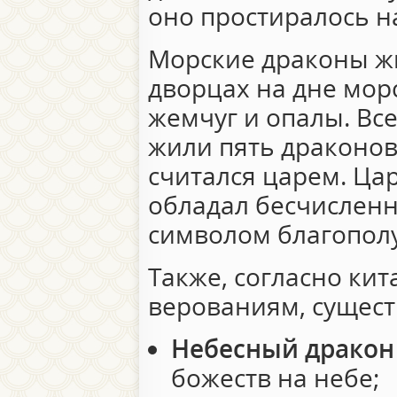
оно простиралось н
Морские драконы ж
дворцах на дне мор
жемчуг и опалы. Все
жили пять драконов
считался царем. Цар
обладал бесчислен
символом благополу
Также, согласно ки
верованиям, сущес
Небесный дракон
божеств на небе;