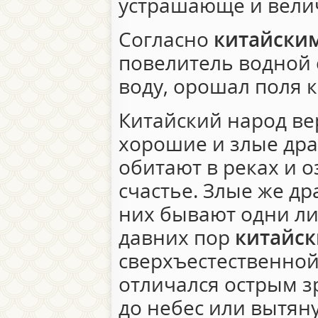
устрашающе и вели
Согласно
китайски
повелитель водной 
воду, орошал поля к
Китайский народ ве
хорошие и злые др
обитают в реках и о
счастье. Злые же др
них бывают одни ли
давних пор
китайск
сверхъестественно
отличался острым з
до небес или вытяну