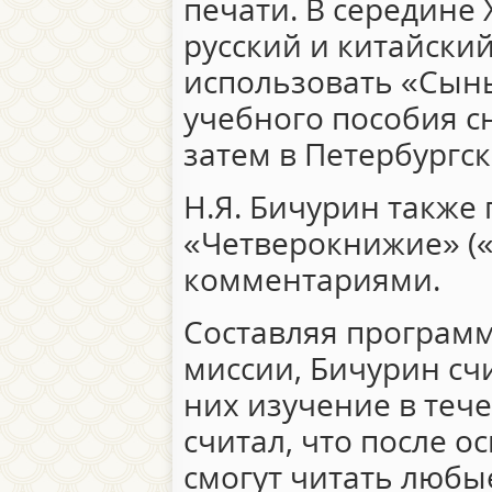
печати. В середине 
русский и китайски
использовать «Сын
учебного пособия сн
затем в Петербургс
Н.Я. Бичурин также
«Четверокнижие» (
комментариями.
Составляя программ
миссии, Бичурин с
них изучение в тече
считал, что после 
смогут читать любы