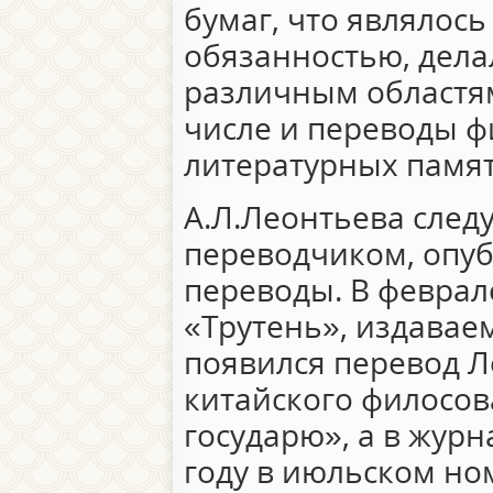
бумаг, что являлось
обязанностью, дела
различным областям
числе и переводы ф
литературных памя
А.Л.Леонтьева след
переводчиком, опу
переводы. В феврале
«Трутень», издавае
появился перевод Л
китайского филосов
государю», а в журн
году в июльском н