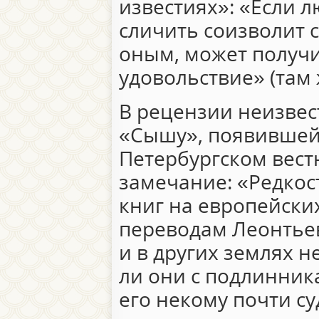
известиях»: «Если 
сличить соизволит 
оным, может получ
удовольствие» (там ж
В рецензии неизвес
«Сышу», появившейс
Петербургском вест
замечание: «Редкос
книг на европейски
переводам Леонтьев
и в других землях н
ли они с подлинник
его некому почти суд