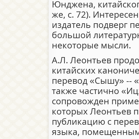
Юнджена, китайского
же, с. 72). Интересе
издатель подверг п
большой литературн
некоторые мысли.
А.Л. Леонтьев прод
китайских каноничес
перевод «Сышу» -- 
также частично «Иц
сопровожден приме
которых Леонтьев п
публикацию с перев
языка, помещенным