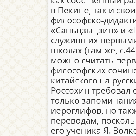
как собственный ра
в Пекине, так и сво
философско-дидакти
«Саньцзыцзин» и «
служивших первыми
школах (там же, с.44
можно считать пер
философских сочин
китайского на русски
Россохин требовал 
только запоминани
иероглифов, но так
переводам, посколь
его ученика Я. Волк