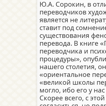
Ю.А. Сорокин, в от
переводчиков худож
является не литера
ставит под сомнен
существования фен
перевода. В книге 
переводчика и пси
процедуры», опубли
нашего столетия, он
«ориентальное пере
«великой школы пе
могло, ибо его у нас 
Скорее всего, с эт
согласиться, но под