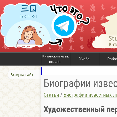
Китайский язык
Учеба
Рабо
онлайн
Вход на сайт
Биографии изве
Статьи
/
Биографии известных л
Художественный пер