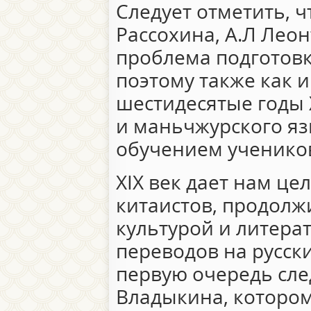
Следует отметить, чт
Рассохина, А.Л Лео
проблема подготовк
поэтому также как и
шестидесятые годы Х
и маньчжурского я
обучением ученико
ХIХ век дает нам ц
китаистов, продолж
культурой и литера
переводов на русски
первую очередь след
Владыкина, которо