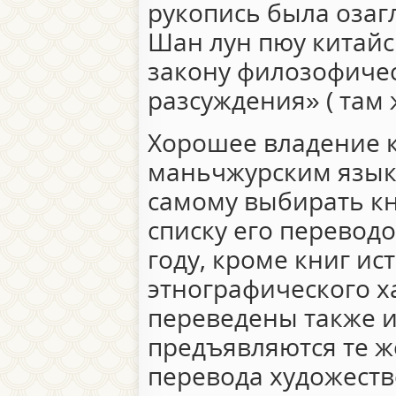
рукопись была озаг
Шан лун пюу китайс
закону филозофиче
разсуждения» ( там же
Хорошее владение 
маньчжурским язык
самому выбирать кн
списку его переводо
году, кроме книг ис
этнографического х
переведены также и
предъявляются те ж
перевода художеств