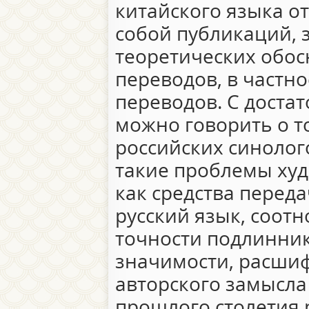
китайского языка о
собой публикаций,
теоретических обо
переводов, в частн
переводов. С доста
можно говорить о т
российских синолог
такие проблемы худ
как средства перед
русский язык, соот
точности подлинник
значимости, расши
авторского замысла 
прошлого столетия