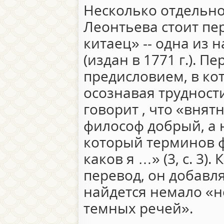
Несколько отдельно
Леонтьева стоит пе
китаец» -- одна из 
(издан в 1771 г.). П
предисловием, в ко
осознавая трудност
говорит , что «вня
философ добрый, а 
который терминов ф
каков я …» (3, с. 3)
перевод, он добавля
найдется немало «
темных речей».