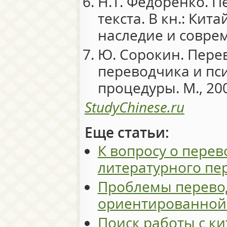
Н.Т. Федоренко. П
текста. В кн.: Кит
наследие и соврем
Ю. Сорокин. Пере
переводчика и пс
процедуры. М., 20
StudyChinese.ru
Еще статьи:
К вопросу о пере
литературного пе
Проблемы перево
ориентированной
Поиск работы с к