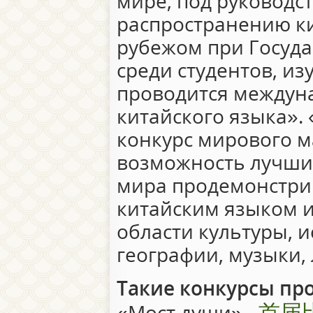
мире, под руководс
распространению ки
рубежом при Госуд
среди студентов, и
проводится междун
китайского языка». 
конкурс мирового 
возможность лучшим
мира продемонстри
китайским языком и
области культуры, и
географии, музыки,
Такие конкурсы про
首届
«Мост души» -