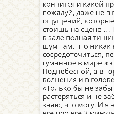
кончится и какой пр
пожалуй, даже не в п
ощущений, которые
стоишь на сцене … Г
в зале полная тиши
шум-гам, что никак
сосредоточиться, п
гуманное в мире жю
Поднебесной, а в го
волнения и в голов
«Только бы не забыт
растеряться и не за
знаю, что могу. И я 
все про всё 3 минут