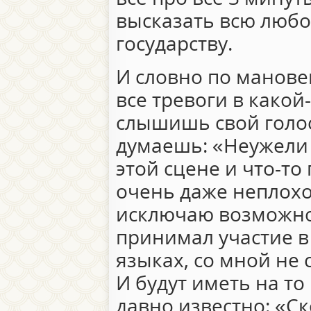
высказать всю люб
государству.
И словно по манов
все тревоги в какой
слышишь свой голос
думаешь: «Неужели эт
этой сцене и что-т
очень даже неплохо
исключаю возможнос
принимал участие в
языках, со мной не 
И будут иметь на то
давно известно: «Ск