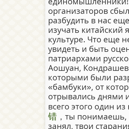
единомышленники!» 
организаторов сбыла
разбудить в нас ещ
изучать китайский 
культуре. Что еще 
увидеть и быть оц
патриархами русско
Аошуан, Кондрашевс
которыми были раз
«бамбуки», от кото
отрывались днями и
всего этого один из
错
，ты понимаешь, ч
занял, твои старан