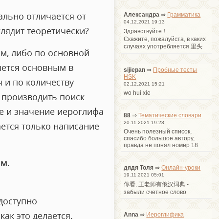
льно отличается от
Александра
⇒
Грамматика
04.12.2021 19:13
глядит теоретически?
Здравствуйте！
Cкажите, пожалуйста, в каких
случаях употребляется 里头
ам, либо по основной
яется основным в
sijiepan
⇒
Пробные тесты
HSK
ч и по количеству
02.12.2021 15:21
wo hui xie
) производить поиск
е и значение иероглифа
88
⇒
Тематические словари
20.11.2021 19:28
дается только написание
Очень полезный список,
спасибо большое автору,
правда не понял номер 18
ам
.
дядя Толя
⇒
Онлайн-уроки
19.11.2021 05:01
你看, 王老师有俄汉词典 -
забыли счетное слово
доступно
ак это делается.
Anna
⇒
Иероглифика