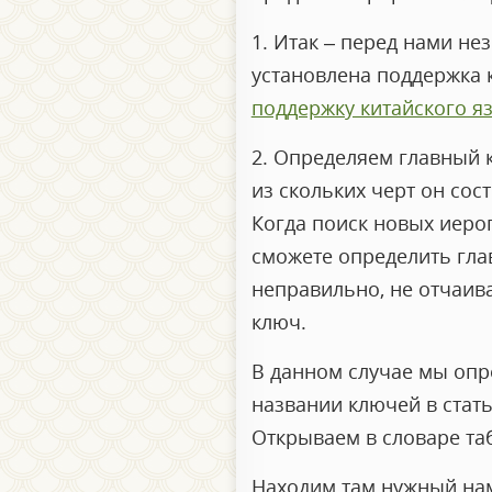
1. Итак – перед нами не
установлена поддержка к
поддержку китайского я
2. Определяем главный к
из скольких черт он сос
Когда поиск новых иерог
сможете определить гла
неправильно, не отчаив
ключ.
В данном случае мы опр
названии ключей в стать
Открываем в словаре таб
Находим там нужный нам