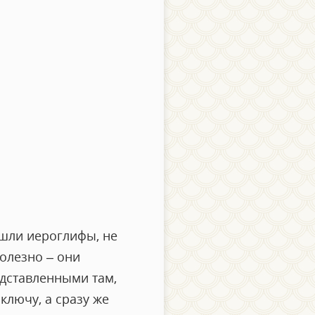
ошли иероглифы, не
полезно – они
едставленными там,
 ключу, а сразу же