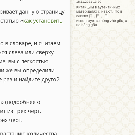
18.11.2021 13:29
Китайцыы в аутентичных
тривает данную страницу
материалах считают, что в
словах 口，田， 日
 статью «
как установить
используется héng zhé gõu, а
не héng gõu.
о в словаре, и считаем
ся слева или сверху.
е, вы с легкостью
ли же вы определили
 раз и найдите другой
» (подробнее о
оит из трех черт.
ех черт.
зрастанию количества