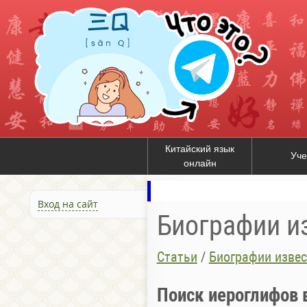
Китайский язык
Уче
онлайн
Вход на сайт
Биографии и
Статьи
/
Биографии изве
Поиск иероглифов 