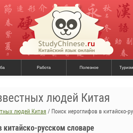
ба
Работа
Полезное
Туризм
звестных людей Китая
стных людей Китая
/
Поиск иероглифов в китайско-р
в китайско-русском словаре