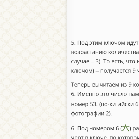
5. Под этим ключом идут
возрастанию количества 
случае – 3). То есть, чт
ключом) – получается 9 
Теперь вычитаем из 9 ко
6. Именно это число на
номер 53. (по-китайски 
фотографии 2).
六
6. Под номером 6 (
) р
черт в ключе, по которо