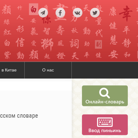
 в Китае
О нас
усском словаре