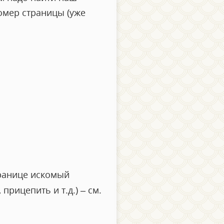
омер страницы (уже
транице искомый
 прицепить и т.д.) – см.