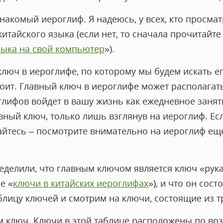
знакомый иероглиф. Я надеюсь, у всех, кто просма
итайского языка (если нет, то сначала прочитайте
зыка на свой компьютер
»).
люч в иероглифе, по которому мы будем искать ег
тоит. Главный ключ в иероглифе может располагать
лифов войдет в вашу жизнь как ежедневное заняти
вный ключ, только лишь взглянув на иероглиф. Ес
айтесь – посмотрите внимательно на иероглиф еще
еделили, что главным ключом является ключ «рука
е «
ключи в китайских иероглифах
»), и что он сост
лицу ключей и смотрим на ключи, состоящие из тр
 ключ. Ключи в этой таблице расположены по во