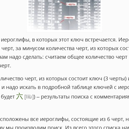
 иероглифы, в которых этот ключ встречается. Ие
черт, за минусом количества черт, из которых сос
о нам надо сделать: считаем общее количество черт
черт.
личество черт, из которых состоит ключ (3 черты) 
м и надо искать в подробной таблице ключей с ие
六
liù
6 будет
) – результаты поиска с комментари
асположены все иероглифы, состоящие из 6 черт, 
му мы производим поиск. Из всего этого списка н