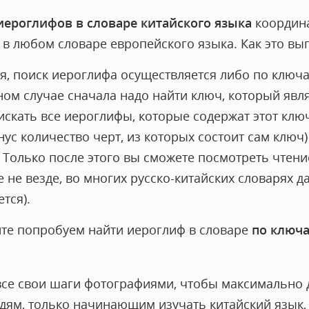
иероглифов в словаре китайского языка
координа
 в любом словаре европейского языка. Как это вы
ря, поиск иероглифа осуществляется либо по ключ
ном случае сначала надо найти ключ, который явл
искать все иероглифы, которые содержат этот клю
инус количество черт, из которых состоит сам ключ
 Только после этого вы сможете посмотреть чтени
же не везде, во многих русско-китайских словарях 
ется).
йте попробуем найти иероглиф в словаре
по ключ
все свои шаги фотографиями, чтобы максимально 
ям, только начинающим изучать китайский язык, к