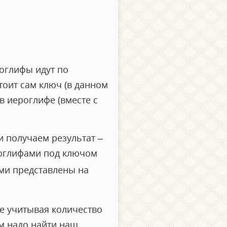
роглифы идут по
тоит сам ключ (в данном
 в иероглифе (вместе с
и получаем результат –
роглифами под ключом
ями представлены на
не учитывая количество
ам надо найти наш