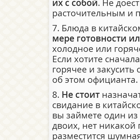
их с собой
. Не доес
расточительным и п
7. Блюда в китайск
мере готовности ил
холодное или горяче
Если хотите сначала
горячее и закусить
об этом официанта.
8.
Не стоит
назнача
свидание в китайск
вы займете один из
двоих, нет никакой 
разместится шумна