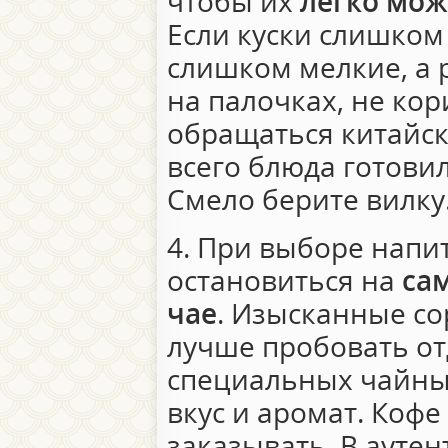
чтобы их
легко мож
Если куски слишком
слишком мелкие, а 
на палочках, не кор
обращаться китайс
всего блюда готови
Смело берите вилку
4. При выборе напи
остановиться на
са
чае
. Изысканные сор
лучше пробовать от
специальных чайных
вкус и аромат. Коф
заказывать. В ауте