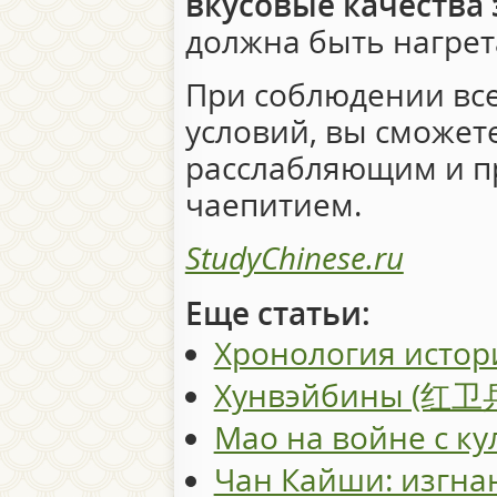
вкусовые качества 
должна быть нагрета
При соблюдении вс
условий, вы сможет
расслабляющим и п
чаепитием.
StudyChinese.ru
Еще статьи:
Хронология истор
Хунвэйбины (红卫
Мао на войне с ку
Чан Кайши: изгна