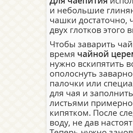
Для чаепития
испол
и небольшие глиня
чашки достаточно, 
двух глотков этого 
Чтобы заварить чай 
время
чайной цере
нужно вскипятить во
ополоснуть заварно
палочки или специ
для чая и заполнит
листьями примерно н
кипятком. После сле
воду, не дав настоя
Теперь нужно занов