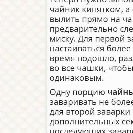
чайник кипятком, а
вылить прямо на ча
предварительно сле
миску. Для первой 
настаиваться более 
время подошло, ра
во все чашки, чтобы
одинаковым.
Одну порцию
чайны
заваривать не более
для второй заварки 
дополнительных секу
последующих завар