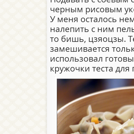
черным рисовым ук
У меня осталось не
налепить с ним пе
то бишь, цзяоцзы. Т
замешивается тольк
использовал готов
кружочки теста для 