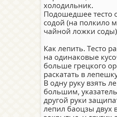
холодильник.
Подошедшее тесто о
содой (на полкило 
чайной ложки соды)
Как лепить. Тесто ра
на одинаковые кусо
больше грецкого ор
раскатать в лепешк
В одну руку взять л
большим, указател
другой руки защипат
лепил баоцзы двух 