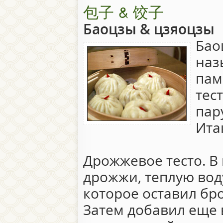
包子 & 饺子
Баоцзы & цзяоцзы
Бао
наз
пам
тес
пар
Ита
Дрожжевое тесто. В
дрожжи, теплую воду
которое оставил бро
Затем добавил еще 