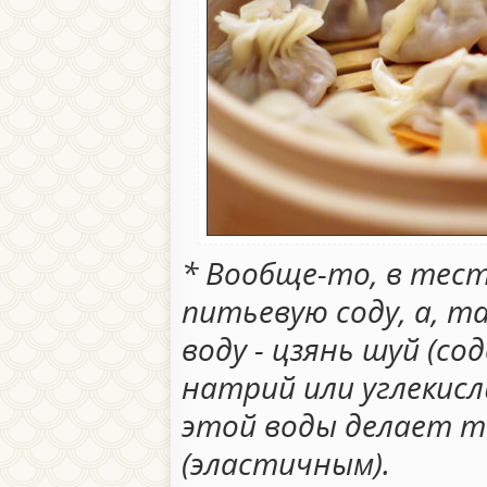
* Вообще-то, в тес
питьевую соду, а, т
воду - цзянь шуй (с
натрий или углекисл
этой воды делает т
(эластичным).