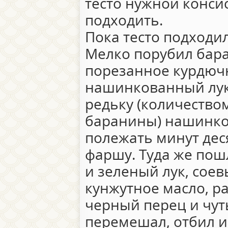
тесто нужной конси
подходить.
Пока тесто подходи
Мелко порубил бара
порезанное курдючн
нашинкованный лук
редьку (количеством
баранины) нашинков
полежать минут деся
фаршу. Туда же по
и зеленый лук, соев
кунжутное масло, р
черный перец и чут
перемешал, отбил и