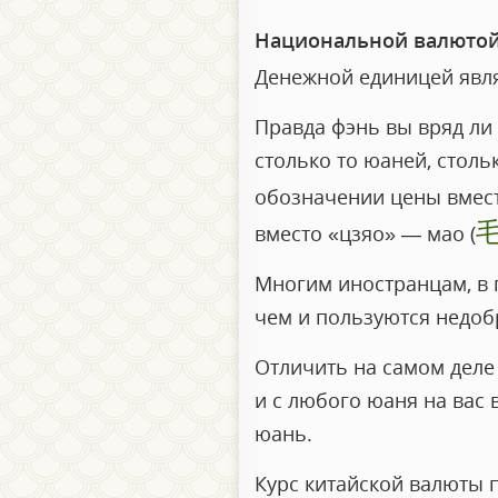
Национальной валютой
Денежной единицей явля
Правда фэнь вы вряд ли 
столько то юаней, столь
обозначении цены вмест
вместо «цзяо» — мао (
Многим иностранцам, в 
чем и пользуются недоб
Отличить на самом деле
и с любого юаня на вас 
юань.
Курс китайской валюты 