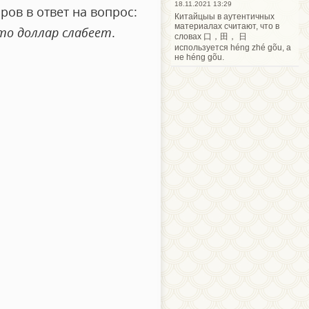
18.11.2021 13:29
ров в ответ на вопрос:
Китайцыы в аутентичных
материалах считают, что в
то доллар слабеет
.
словах 口，田， 日
используется héng zhé gõu, а
не héng gõu.