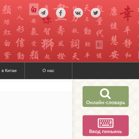
 в Китае
О нас