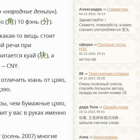
Александра
⇒
Грамматика
 «
народные деньги
»).
04.12.2021 19:13
角
分
Здравствуйте！
о (
) 10 фэнь (
).
Cкажите, пожалуйста, в каких
случаях употребляется 里头
какая-то вещь стоит
ой речи при
sijiepan
⇒
Пробные тесты
HSK
块
тается куай (
), а
02.12.2021 15:21
wo hui xie
 – CNY.
88
⇒
Тематические словари
отличить юань от цзяо,
20.11.2021 19:28
Очень полезный список,
зяо.
спасибо большое автору,
правда не понял номер 18
ры, чем бумажные цзяо,
дядя Толя
⇒
Онлайн-уроки
ит у вас в руках именно
19.11.2021 05:01
你看, 王老师有俄汉词典 -
забыли счетное слово
 (осень 2007) многие
Anna
⇒
Иероглифика