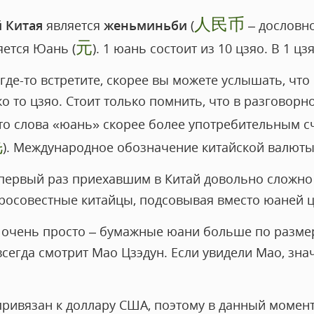
人民币
 Китая
является
женьминьби
(
– дословно
元
ется Юань (
). 1 юань состоит из 10 цзяо. В 1 цзя
где-то встретите, скорее вы можете услышать, что 
ко то цзяо. Стоит только помнить, что в разговорн
о слова «юань» скорее более употребительным счи
毛
). Международное обозначение китайской валюты
первый раз приехавшим в Китай довольно сложно 
росовестные китайцы, подсовывая вместо юаней ц
 очень просто – бумажные юани больше по разме
всегда смотрит Мао Цзэдун. Если увидели Мао, знач
привязан к доллару США, поэтому в данный момент