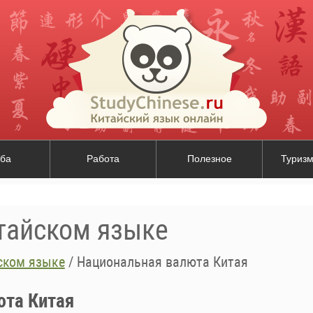
ба
Работа
Полезное
Туризм
итайском языке
ском языке
/
Национальная валюта Китая
юта Китая