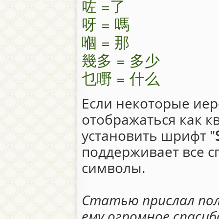
咗 =了
呀 = 嗎
嗰 = 那
幾多 = 多少
乜嘢 = 什么
Если некоторые иер
отображаться как к
установить шрифт "
поддерживает все 
символы.
Статью прислал пол
ему огромное спасибо