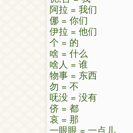
阿拉 = 我们
㑚 = 你们
伊拉 = 他们
个 = 的
啥 = 什么
啥人 = 谁
物事 = 东西
勿 = 不
呒没 = 没有
侪 = 都
哀 = 那
一眼眼 = 一点儿