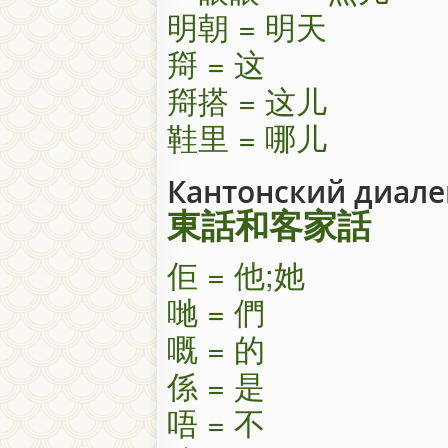
明朝 = 明天
搿 = 这
搿搭 = 这儿
鞋里 = 哪儿
Кантонский диалек
東話和客家話
佢 = 他;她
哋 = 們
嘅 = 的
係 = 是
唔 = 不