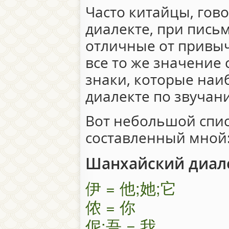
Часто китайцы, гов
диалекте, при пись
отличные от привыч
все то же значение 
знаки, которые наи
диалекте по звучан
Вот небольшой спис
составленный мной
Шанхайский диал
伊 = 他;她;它
侬 = 你
伲;吾 = 我