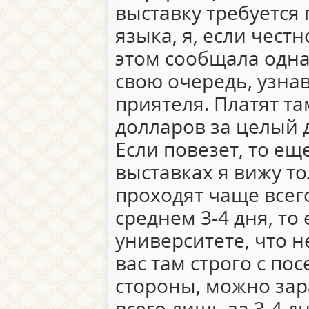
выставку требуется
языка, я, если чест
этом сообщала одна
свою очередь, узнав
приятеля. Платят та
долларов за целый д
Если повезет, то ещ
выставках я вижу т
проходят чаще всего
среднем 3-4 дня, то 
университете, что н
вас там строго с по
стороны, можно зар
всего лишь за 3-4 дн