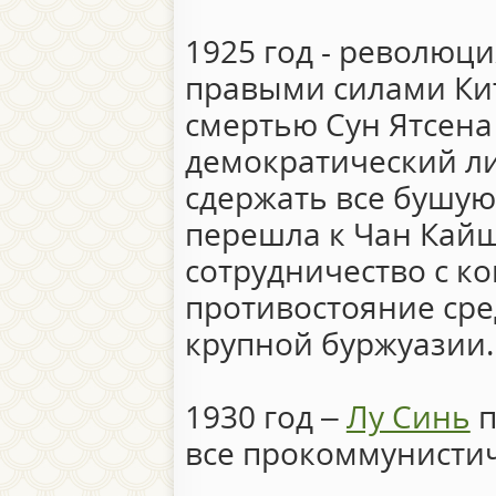
1925 год - революц
правыми силами Ки
смертью Сун Ятсена
демократический ли
сдержать все бушую
перешла к Чан Кайши
сотрудничество с к
противостояние сре
крупной буржуазии.
1930 год –
Лу Синь
п
все прокоммунистич