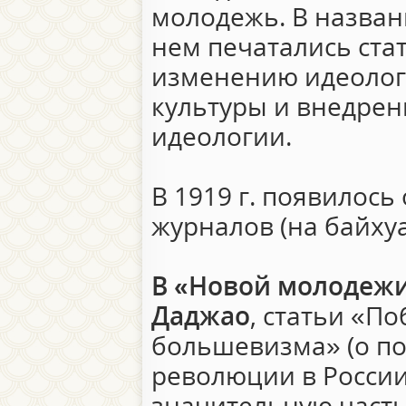
молодежь. В названи
нем печатались ста
изменению идеологи
культуры и внедрен
идеологии.
В 1919 г. появилось
журналов (на байхуа
В «Новой молодежи
Даджао
, статьи «П
большевизма» (о п
революции в России
значительную часть