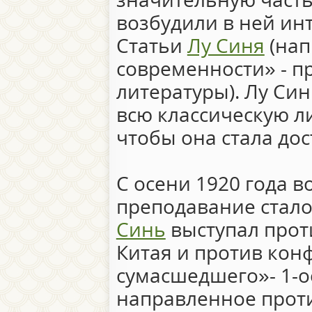
возбудили в ней инт
Статьи
Лу Синя
(нап
современности» - п
литературы). Лу Си
всю классическую ли
чтобы она стала до
С осени 1920 года в
преподавание стало
Синь
выступал прот
Китая и против кон
сумасшедшего»- 1-о
направленное прот