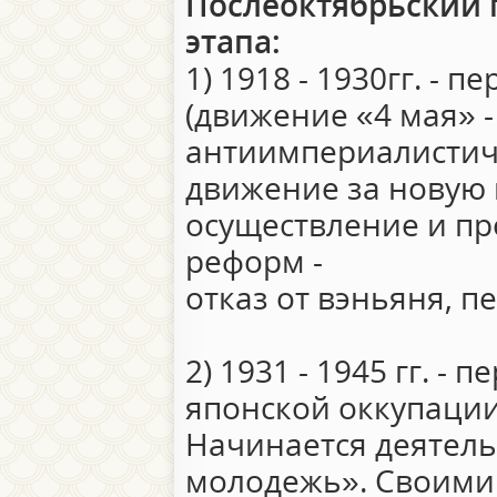
Послеоктябрьский п
этапа:
1) 1918 - 1930гг. - 
(движение «4 мая» 
антиимпериалистич
движение за новую к
осуществление и п
реформ -
отказ от вэньяня, п
2) 1931 - 1945 гг. -
японской оккупации
Начинается деятель
молодежь». Своими