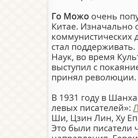
Го Можо
очень поп
Китае. Изначально 
коммунистических д
стал поддерживать.
Наук, во время Кул
выступил с покаяние
принял революции.
В 1931 году в Шанх
левых писателей»:
Л
Ши, Цзин Лин, Ху Е
Это были писатели 