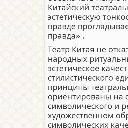
Китайский театрал
эстетическую тонко
правде проглядывае
правда» .
Театр Китая не отка
народных ритуальны
эстетическое качес
стилистического еди
принципы театраль
ориентированы на
символического и р
художественном обр
символических каче