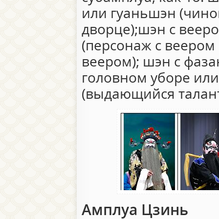
или гуаньшэн (чин
дворце);шэн с вее
(персонаж с веером 
веером); шэн с фаз
головном уборе ил
(выдающийся талант)
Амплуа Цзинь