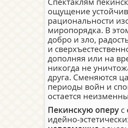
Спектаклям пекинс
ощущение устойчиво
рациональности из
миропорядка. В это
добро и зло, радост
и сверхъестественн
дополняя или на вре
никогда не уничтож
друга. Сменяются ца
периоды войн и спо
остается неизменн
Пекинскую оперу
с 
идейно-эстетически