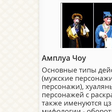
Амплуа Чоу
Основные типы дей
(мужские персонажи
персонажи), хуалян
персонажей с раск
также именуются цз
мифологии - оборот