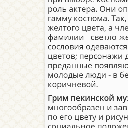
роль актера. Они о
гамму костюма. Так
желтого цвета, а ч
фамилии - светло-ж
сословия одеваются
цветов; персонажи 
преданные появляют
молодые люди - в бе
коричневой.
Грим пекинской м
многообразен и зави
по его цвету и рис
социальное положен