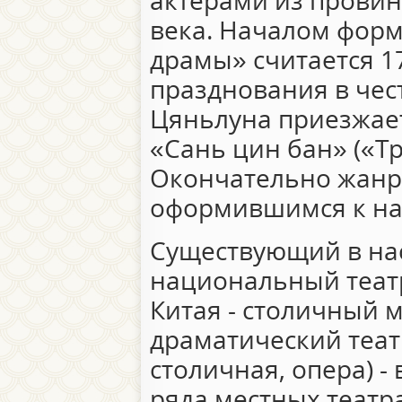
актерами из провин
века. Началом фор
драмы» считается 17
празднования в чес
Цяньлуна приезжает
«Сань цин бан» («Тр
Окончательно жанр
оформившимся к нач
Существующий в на
национальный теат
Китая - столичный 
драматический теат
столичная, опера) -
ряда местных театр