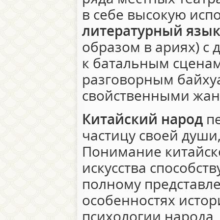
в себе высокую исп
литературный язык
образом в ариях) с
к батальным сценам
разговорным байхуа
свойственными жа
Китайский народ
пе
частицу своей души,
Понимание китайск
искусства способст
полному представл
особенностях истор
психологии народа, 