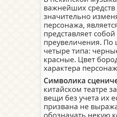
важнейших средств
значительно измен
персонажа, являетс
представляет собой
преувеличения. По 
четыре типа: черные
красные. Цвет бород
характера персонаж
Символика сцениче
китайском театре з
вещи без учета их е
призвана не выража
обозначать некую к