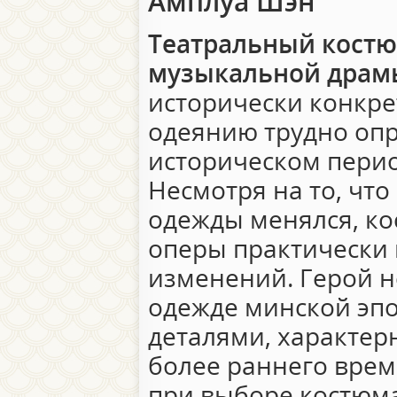
Амплуа Шэн
Театральный костю
музыкальной драм
исторически конкре
одеянию трудно опр
историческом перио
Несмотря на то, что
одежды менялся, ко
оперы практически 
изменений. Герой н
одежде минской эп
деталями, характер
более раннего врем
при выборе костюма