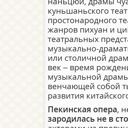
наньцюй, драмы чуа
куньшаньского теат
простонародного те
жанров пихуан и ци
театральных предст
музыкально-драмати
или столичной драм
век – время рожден
музыкальной драмы 
венчающей собой т
развития китайского
Пекинская опера
, 
зародилась не в ст