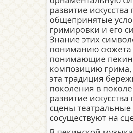
орнаментальную си
развитие искусства
общепринятые усло
гримировки и его с
Знание этих символ
пониманию сюжета с
понимающие пекинс
композицию грима, 
эта традиция береж
поколения в поколен
развитие искусства 
сцены театральные 
сосуществуют на сце
В пекинской музык