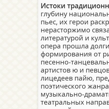
Истоки традиционн
глубину националь
пьес, их герои раск
нерасторжимо связа
литературой и куль
опера прошла долги
формирования от р
песенно-танцеваль
артистов ю и певцо
лицедеев пайю, пре
поэтического жанра
музыкально-драмат
театральных напра