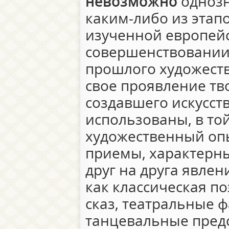
невозможно
однозн
каким-либо из этап
изученной европейс
совершенствовании
прошлого художест
свое проявление тв
создавшего искусст
использованы, в то
художественный оп
приемы, характерны
друг на друга явлен
как классическая п
сказ, театральные ф
танцевальные пред