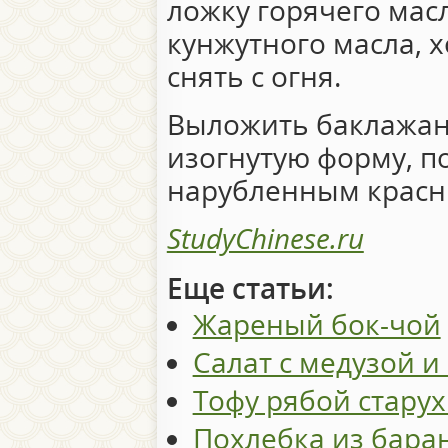
ложку горячего мас
кунжутного масла, 
снять с огня.
Выложить баклажан 
изогнутую форму, п
нарубленным красн
StudyChinese.ru
Еще статьи:
Жареный бок-чой
Салат с медузой и
Тофу рябой стару
Похлебка из бара