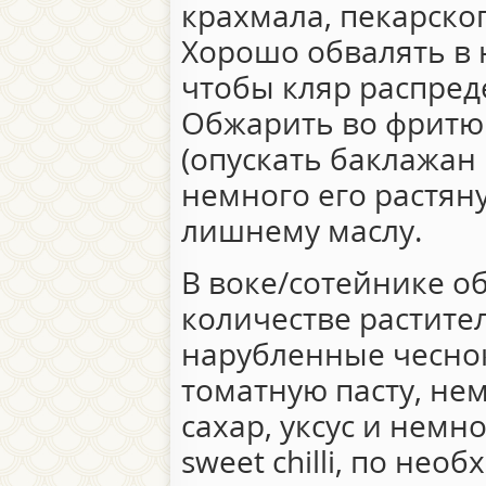
крахмала, пекарско
Хорошо обвалять в 
чтобы кляр распред
Обжарить во фритюр
(опускать баклажан 
немного его растяну
лишнему маслу.
В воке/сотейнике 
количестве растите
нарубленные чеснок
томатную пасту, не
сахар, уксус и немн
sweet chilli, по нео