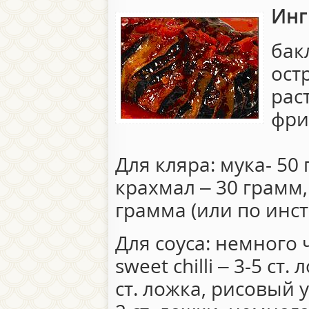
Инг
бак
ост
рас
фри
Для кляра: мука- 50
крахмал – 30 грамм
грамма (или по инст
Для соуса: немного 
sweet chilli – 3-5 ст
ст. ложка, рисовый ук