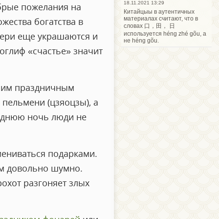
18.11.2021 13:29
брые пожелания на
Китайцыы в аутентичных
материалах считают, что в
жества богатства в
словах 口，田， 日
используется héng zhé gõu, а
вери еще украшаются и
не héng gõu.
роглиф «счастье» значит
ьшим праздничным
 пельмени (цзяоцзы), а
годнюю ночь люди не
мениваться подарками.
ем довольно шумно.
рохот разгоняет злых