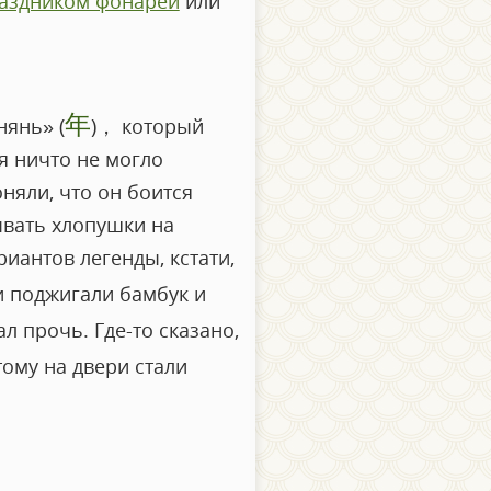
аздником фонарей
или
年
нянь» (
)， который
ря ничто не могло
няли, что он боится
ывать хлопушки на
иантов легенды, кстати,
и поджигали бамбук и
л прочь. Где-то сказано,
тому на двери стали