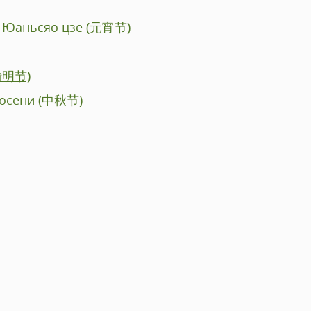
– Юаньсяо цзе (元宵节)
(清明节)
 осени (中秋节)