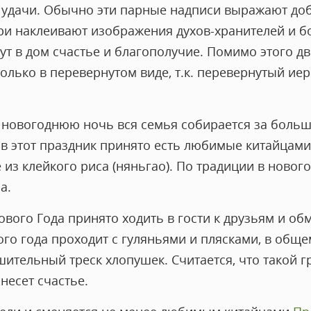
, удачи. Обычно эти парные надписи выражают до
ри наклеивают изображения духов-хранителей и бо
ут в дом счастье и благополучие. Помимо этого д
олько в перевернутом виде, т.к. перевернутый ие
у новогоднюю ночь вся семья собирается за бол
 в этот праздник принято есть любимые китайцами
 из клейкого риса (няньгао). По традиции в ново
а.
вого Года принято ходить в гости к друзьям и об
го года проходит с гуляньями и плясками, в общ
ительный треск хлопушек. Считается, что такой г
несет счастье.