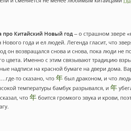
дели и сменяется не менее любимым китайцами
Пр
а про Китайский Новый год
– о страшном звере «
н Нового года и ел людей. Легенда гласит, что зве
од он возвращался снова и снова, пока люди не по
ого цвета. Именно с этим связывают традицию взр
ые надписи на красной бумаге на двери дома. Вар
年
….где-то сказано, что
был драконом, и что люд
年
высокой температуры бамбук разрывался, и
убега
年
сказал, что
боится громкого звука и крови, поэ
агу.