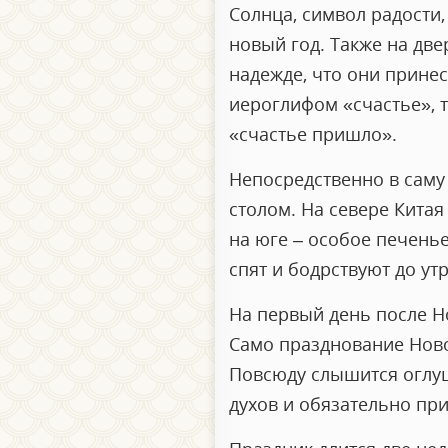
Солнца, символ радости
новый год. Также на две
надежде, что они принес
иероглифом «счастье», т
«счастье пришло».
Непосредственно в сам
столом. На севере Китая
на юге – особое печенье
спят и бодрствуют до утр
На первый день после Но
Само празднование Ново
Повсюду слышится оглуш
духов и обязательно при