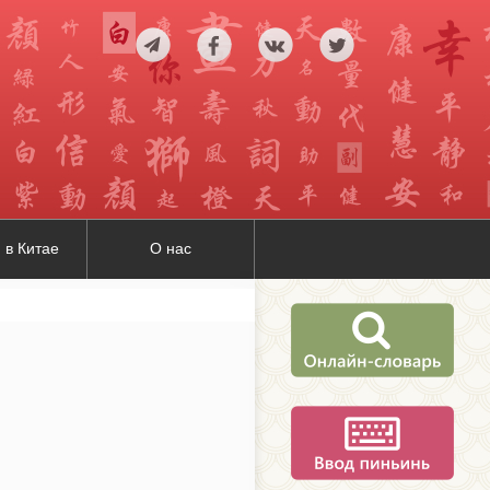
 в Китае
О нас