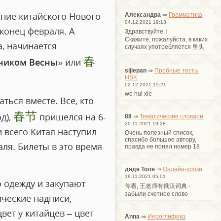
ние китайского Нового
Александра
⇒
Грамматика
04.12.2021 19:13
 конец февраля. А
Здравствуйте！
Cкажите, пожалуйста, в каких
а, начинается
случаях употребляется 里头
春
ником Весны
» или
sijiepan
⇒
Пробные тесты
HSK
02.12.2021 15:21
wo hui xie
ться вместе. Все, кто
春节
д),
пришелся на 6-
88
⇒
Тематические словари
20.11.2021 19:28
 всего Китая наступил
Очень полезный список,
спасибо большое автору,
ля. Билеты в это время
правда не понял номер 18
дядя Толя
⇒
Онлайн-уроки
19.11.2021 05:01
 одежду и закупают
你看, 王老师有俄汉词典 -
забыли счетное слово
ические надписи,
вет у китайцев – цвет
Anna
⇒
Иероглифика