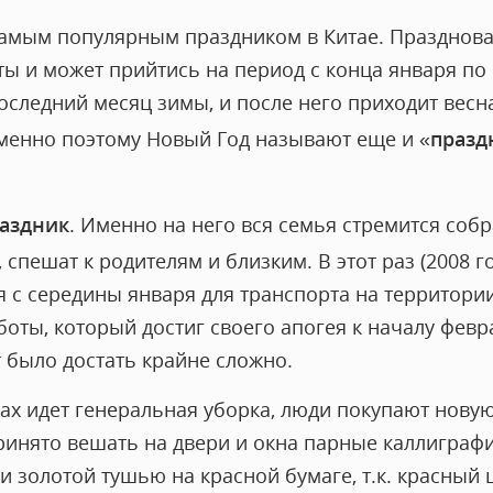
амым популярным праздником в Китае. Празднова
ты и может прийтись на период с конца января по
последний месяц зимы, и после него приходит весн
менно поэтому Новый Год называют еще и «
празд
раздник
. Именно на него вся семья стремится собра
 спешат к родителям и близким. В этот раз (2008 го
я с середины января для транспорта на территории
ты, который достиг своего апогея к началу февра
 было достать крайне сложно.
ах идет генеральная уборка, люди покупают новую
принято вешать на двери и окна парные каллиграф
золотой тушью на красной бумаге, т.к. красный ц