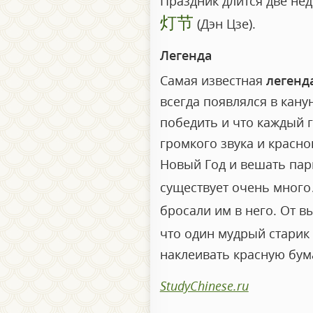
Праздник длится две не
灯节
(Дэн Цзе).
Легенда
Самая известная
легенд
всегда появлялся в кану
победить и что каждый г
громкого звука и красн
Новый Год и вешать парн
существует очень много
бросали им в него. От 
что один мудрый старик 
наклеивать красную бум
StudyChinese.ru