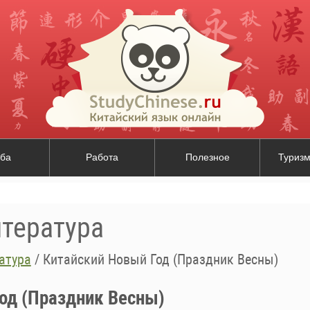
ба
Работа
Полезное
Туризм
итература
атура
/
Китайский Новый Год (Праздник Весны)
од (Праздник Весны)