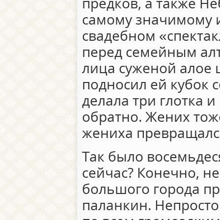
предков, а также Н
самому значимому 
свадебном «спектак
перед семейным ал
лица суженой алое
подносил ей кубок 
делала три глотка и
обратно. Жених тож
жениха превращался
Так было восемьдеся
сейчас? Конечно, не
большого города п
паланкин. Непросто