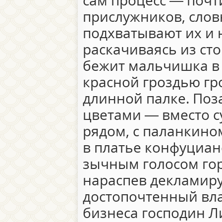
сам процесс — почти
прислужников, слов
подхватывают их и 
раскачиваясь из ст
бежит мальчишка в 
красной гроздью гр
длинной палке. Поз
цветами — вместо с
рядом, с паланкино
в платье конфуциан
зычным голосом гор
нараспев декламиру
достопочтенный вл
бизнеса господин Л