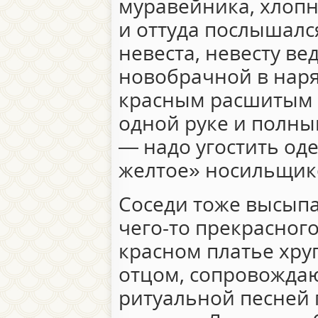
муравейника, хлопн
и оттуда послышалс
невеста, невесту ве
новобрачной в наря
красным расшитым 
одной руке и полны
— надо угостить од
желтое» носильщико
Соседи тоже высыпа
чего-то прекрасного
красном платье хруп
отцом, сопровожда
ритуальной песней