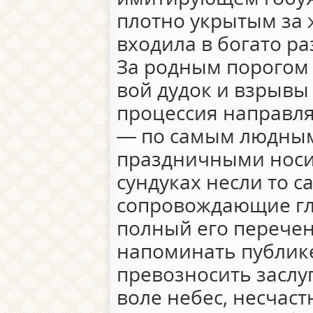
плотно укрытым за
входила в богато р
За родным порогом 
вой дудок и взрывы
процессия направля
— по самым людным
праздничными носи
сундуках несли то с
сопровождающие гл
полный его перечен
напоминать публик
превозносить заслуг
воле небес, несчас