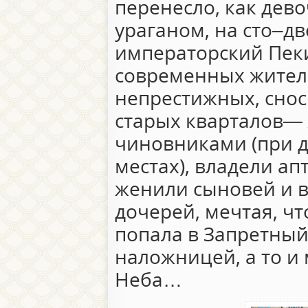
перенесло, как дев
ураганом, на сто–дв
императорский Пеки
современных жител
непрестижных, снос
старых кварталов— 
чиновниками (при д
местах), владели ап
женили сыновей и 
дочерей, мечтая, чт
попала в Запретный
наложницей, а то 
Неба…