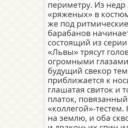
периметру. Из недр
«ряженых» в костюм
же под ритмические
барабанов начинает
состоящий из серии
«Львы» трясут голо
огромными глазами 
будущий свекор те
приближается к нос
глашатая свиток и 
платок, повязанный
«коллегой»-тестем.
на землю, и оба ск
и драконьих спин и