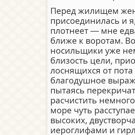
Перед жилищем жени
присоединилась и я
плотнеет — мне едв
ближе к воротам. Во
носильщики уже нем
близость цели, при
лоснящихся от пота
благодушное выраж
пытаясь перекричат
расчистить немного
море чуть расступае
высоких, двустворч
иероглифами и гир