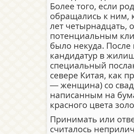
Более того, если р
обращались к ним, 
лет четырнадцать, о
потенциальным клие
было некуда. После
кандидатур в жилищ
специальный послан
севере Китая, как п
— женщина) со сва
написанным на бум
красного цвета зол
Принимать или отве
считалось неприли