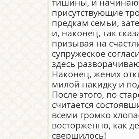
тишины, и начинают
присутствующие тр
предкам семьи, зат
и, наконец, так сказ
призывая на счастл
супружеское соглас
здесь разворачивают
Наконец, жених отк
милой накидку и под
После этого, по ста
считается состоявш
всеми громко хлопа
восторженно, как де
свершилось!