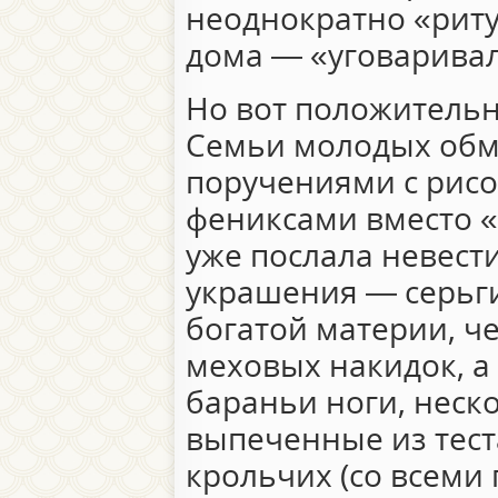
неоднократно «рит
дома — «уговарив
Но вот положитель
Семьи молодых об
поручениями с рис
фениксами вместо «
уже послала невест
украшения — серьги
богатой материи, ч
меховых накидок, а
бараньи ноги, неско
выпеченные из тест
крольчих (со всеми 