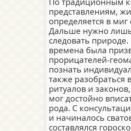
По традиционным к
представлениям, ж
определяется в миг 
Дальше нужно лишь
следовать природе.
времена была призв
прорицателей-геом
познать индивидуал
также разобраться 
ритуалов и законов
мог достойно вписа
рода. С консультаци
и начиналось свато
составлялся гороск