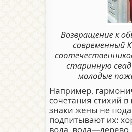
Возвращение к об
современный 
соотечественников
старинную свад
молодые поже
Например, гармони
сочетания стихий в 
знаки жены не под
подпитывают их: х
вода, вода—дерево