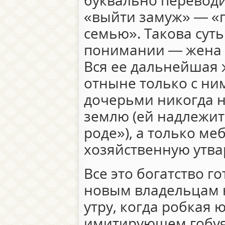
буквально переводит
«выйти замуж» — «п
семью». Такова сут
понимании — жена 
Вся ее дальнейшая 
отныне только с ни
дочерьми никогда н
землю (ей надлежит
роде»), а только ме
хозяйственную утвар
Все это богатство г
новым владельцам 
утру, когда робкая 
имитирующем гобуя