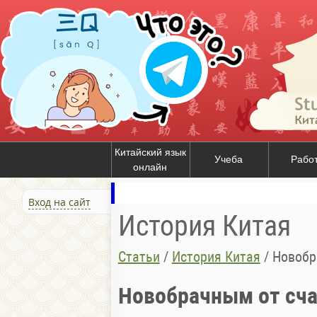
Китайский язык
Учеба
Рабо
онлайн
Вход на сайт
История Китая
Статьи
/
История Китая
/
Новобр
Новобрачным от сча