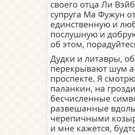
своего отца Ли Вэйб
супруга Ма Фужун о
единственную и лю
послушную и добрую
об этом, порадуйтес
Дудки и литавры, о
перекрывают шум а
проспекте. Я смотр
паланкин, на грозд
бесчисленные симво
развешанные вдоль 
черепичными козырь
и мне кажется, буд