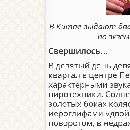
В Китае выдают два
по экзе
Свершилось…
В девятый день дев
квартал в центре П
характерными звука
пиротехники. Солне
золотых боках коля
иероглифами «двойн
поворотом, в недра