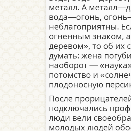
металл. А металл—д
вода—огонь, огонь
неблагоприятны. Ес
огненным знаком, 
деревом», то об их 
думать: жена погуби
наоборот — «наука
потомство и «солне
плодоносную персик
После прорицателей
подключались проф
люди вели своеобр
молодых людей обое