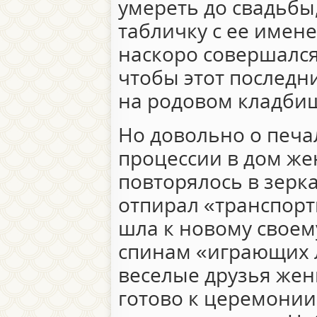
умереть до свадьбы
табличку с ее имен
наскоро совершался
чтобы этот последн
на родовом кладби
Но довольно о печ
процессии в дом же
повторялось в зерк
отпирал «транспортн
шла к новому своем
спинам «играющих л
веселые друзья жени
готово к церемонии