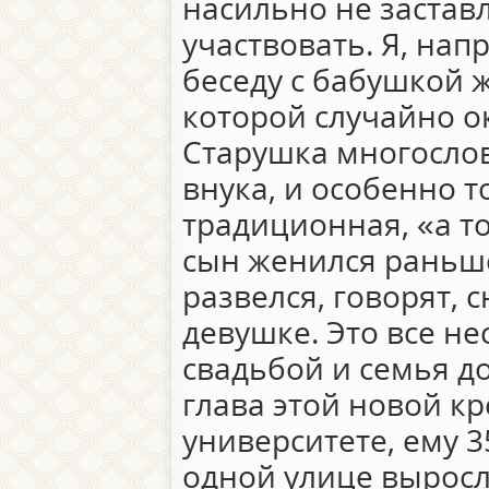
насильно не застав
участвовать. Я, на
беседу с бабушкой ж
которой случайно о
Старушка многослов
внука, и особенно 
традиционная, «а то
сын женился раньше
развелся, говорят, 
девушке. Это все н
свадьбой и семья д
глава этой новой к
университете, ему 35
одной улице вырос