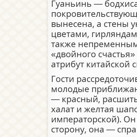
Гуаньинь — бодхис
покровительствующе
вынесена, а стены у
цветами, гирляндам
также непременны
«двойного счастья»
атрибут китайской 
Гости рассредоточив
молодые приближаю
— красный, расшит
халат и желтая шап
императорской). Он
сторону, она — спра