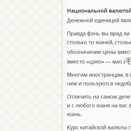
Национальной валютой
Денежной единицей явля
Правда фэнь вы вряд ли 
столько то юаней, столь
обозначении цены вмест
вместо «цзяо» — мао (
Многим иностранцам, в 
чем и пользуются недоб
Отличить на самом деле
и с любого юаня на вас 
юань.
Курс китайской валюты 