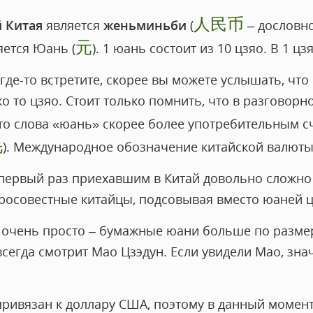
人民币
 Китая
является
женьминьби
(
– дословно
元
ется Юань (
). 1 юань состоит из 10 цзяо. В 1 цзя
где-то встретите, скорее вы можете услышать, что 
ко то цзяо. Стоит только помнить, что в разговорн
о слова «юань» скорее более употребительным счи
毛
). Международное обозначение китайской валюты
первый раз приехавшим в Китай довольно сложно 
росовестные китайцы, подсовывая вместо юаней ц
 очень просто – бумажные юани больше по разме
всегда смотрит Мао Цзэдун. Если увидели Мао, знач
привязан к доллару США, поэтому в данный момент