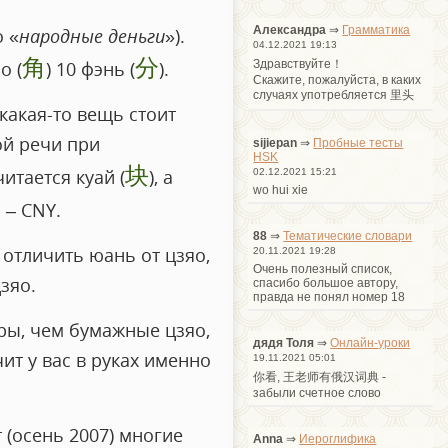
Александра
⇒
Грамматика
 «
народные деньги
»).
04.12.2021 19:13
角
分
Здравствуйте！
о (
) 10 фэнь (
).
Cкажите, пожалуйста, в каких
случаях употребляется 里头
какая-то вещь стоит
ой речи при
sijiepan
⇒
Пробные тесты
HSK
块
тается куай (
), а
02.12.2021 15:21
wo hui xie
 – CNY.
88
⇒
Тематические словари
отличить юань от цзяо,
20.11.2021 19:28
Очень полезный список,
зяо.
спасибо большое автору,
правда не понял номер 18
ры, чем бумажные цзяо,
дядя Толя
⇒
Онлайн-уроки
ит у вас в руках именно
19.11.2021 05:01
你看, 王老师有俄汉词典 -
забыли счетное слово
 (осень 2007) многие
Anna
⇒
Иероглифика