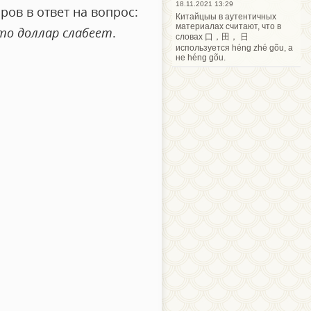
18.11.2021 13:29
ров в ответ на вопрос:
Китайцыы в аутентичных
материалах считают, что в
то доллар слабеет
.
словах 口，田， 日
используется héng zhé gõu, а
не héng gõu.