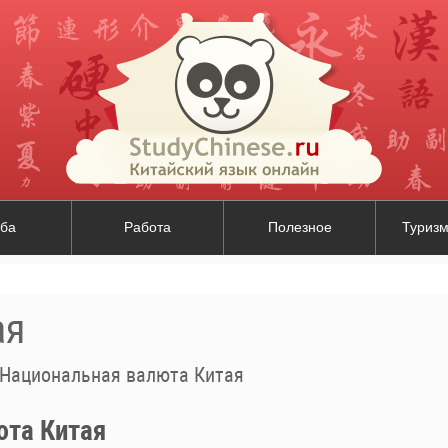
ба
Работа
Полезное
Туризм
ая
Национальная валюта Китая
юта Китая