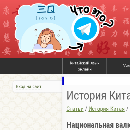
Китайский язык
Уче
онлайн
Вход на сайт
История Кит
Статьи
/
История Китая
/
Национальная вал