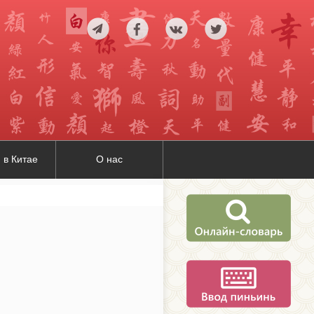
 в Китае
О нас