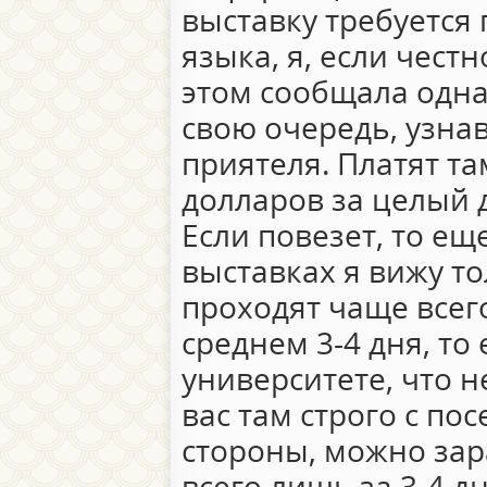
выставку требуется
языка, я, если чест
этом сообщала одна
свою очередь, узнав
приятеля. Платят та
долларов за целый д
Если повезет, то ещ
выставках я вижу т
проходят чаще всего
среднем 3-4 дня, то 
университете, что н
вас там строго с по
стороны, можно зар
всего лишь за 3-4 дн