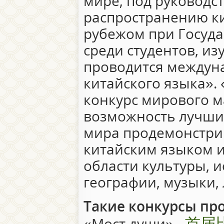
мире, под руководс
распространению ки
рубежом при Госуд
среди студентов, и
проводится междун
китайского языка». 
конкурс мирового 
возможность лучшим
мира продемонстри
китайским языком и
области культуры, и
географии, музыки,
Такие конкурсы про
首届
«Мост души» -