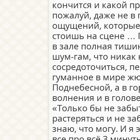
кончится и какой пр
пожалуй, даже не в п
ощущений, которые
стоишь на сцене … Г
в зале полная тиши
шум-гам, что никак
сосредоточиться, п
гуманное в мире жю
Поднебесной, а в го
волнения и в голов
«Только бы не забыт
растеряться и не за
знаю, что могу. И я 
все про всё 3 минут