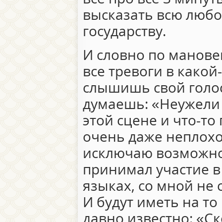
высказать всю люб
государству.
И словно по манов
все тревоги в какой
слышишь свой голос
думаешь: «Неужели эт
этой сцене и что-т
очень даже неплохо
исключаю возможнос
принимал участие в
языках, со мной не 
И будут иметь на то
давно известно: «Ск