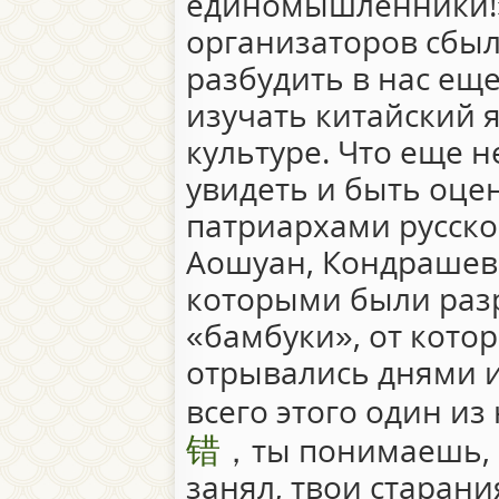
единомышленники!» 
организаторов сбыла
разбудить в нас ещ
изучать китайский 
культуре. Что еще 
увидеть и быть оц
патриархами русско
Аошуан, Кондрашевс
которыми были раз
«бамбуки», от кото
отрывались днями и
всего этого один из
错
，ты понимаешь, ч
занял, твои старан