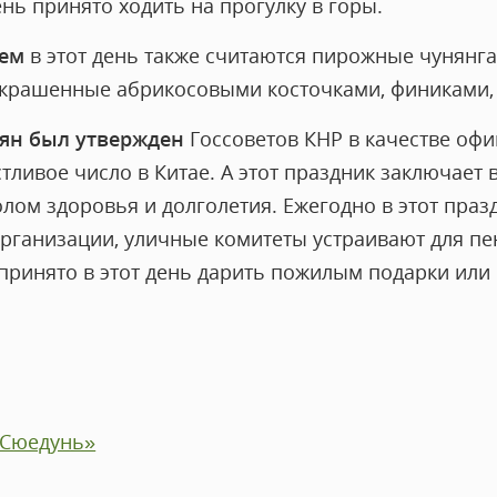
ень принято ходить на прогулку в горы.
ем
в этот день также считаются пирожные чунянга
украшенные абрикосовыми косточками, финиками,
ян был утвержден
Госсоветов КНР в качестве оф
тливое число в Китае. А этот праздник заключает в
олом здоровья и долголетия. Ежегодно в этот пра
организации, уличные комитеты устраивают для п
 принято в этот день дарить пожилым подарки или
«Сюедунь»