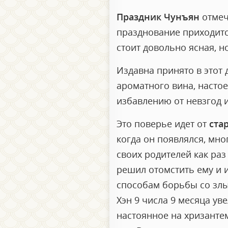
Праздник Чунъян
отмеч
празднование приходится
стоит довольно ясная, н
Издавна принято в этот 
ароматного вина, настое
избавлению от невзгод 
Это поверье идет от
ста
когда он появлялся, мно
своих родителей как раз 
решил отомстить ему и и
способам борьбы со злы
Хэн 9 числа 9 месяца ув
настоянное на хризантема