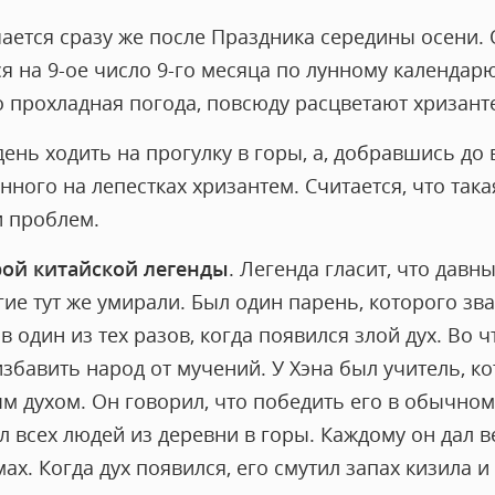
ается сразу же после Праздника середины осени.
 на 9-ое число 9-го месяца по лунному календарю.
о прохладная погода, повсюду расцветают хризант
день ходить на прогулку в горы, а, добравшись д
нного на лепестках хризантем. Считается, что така
и проблем.
рой китайской легенды
. Легенда гласит, что давн
гие тут же умирали. Был один парень, которого зв
в один из тех разов, когда появился злой дух. Во ч
збавить народ от мучений. У Хэна был учитель, к
м духом. Он говорил, что победить его в обычно
ел всех людей из деревни в горы. Каждому он дал в
х. Когда дух появился, его смутил запах кизила и 