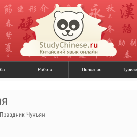
ба
Работа
Полезное
Туризм
ая
Праздник Чунъян