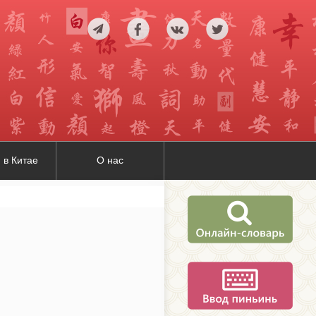
 в Китае
О нас