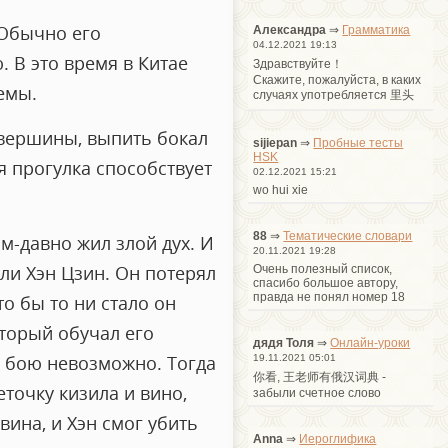
 Обычно его
Александра
⇒
Грамматика
04.12.2021 19:13
 В это время в Китае
Здравствуйте！
Cкажите, пожалуйста, в каких
емы.
случаях употребляется 里头
о вершины, выпить бокал
sijiepan
⇒
Пробные тесты
HSK
я прогулка способствует
02.12.2021 15:21
wo hui xie
88
⇒
Тематические словари
ым-давно жил злой дух. И
20.11.2021 19:28
али Хэн Цзин. Он потерял
Очень полезный список,
спасибо большое автору,
правда не понял номер 18
то бы то ни стало он
оторый обучал его
дядя Толя
⇒
Онлайн-уроки
м бою невозможно. Тогда
19.11.2021 05:01
你看, 王老师有俄汉词典 -
еточку кизила и вино,
забыли счетное слово
вина, и Хэн смог убить
Anna
⇒
Иероглифика