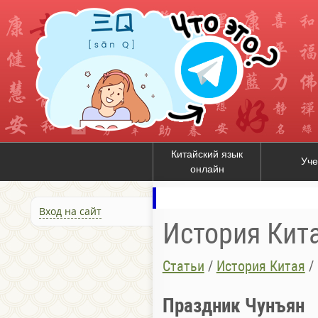
Китайский язык
Уче
онлайн
Вход на сайт
История Кит
Статьи
/
История Китая
/
Праздник Чунъян