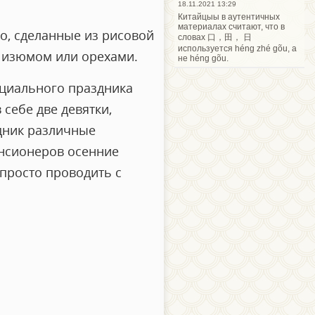
18.11.2021 13:29
Китайцыы в аутентичных
материалах считают, что в
о, сделанные из рисовой
словах 口，田， 日
используется héng zhé gõu, а
 изюмом или орехами.
не héng gõu.
ициального праздника
 себе две девятки,
здник различные
енсионеров осенние
 просто проводить с