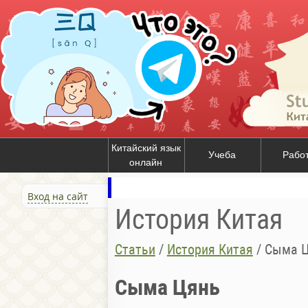
Китайский язык
Учеба
Рабо
онлайн
Вход на сайт
История Китая
Статьи
/
История Китая
/
Сыма 
Сыма Цянь