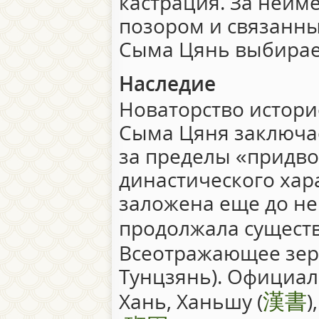
кастрация. За неим
позором и связанны
Сыма Цянь выбирае
Наследие
Новаторство истори
Сыма Цяня заключае
за пределы «придв
династического хар
заложена еще до нег
продолжала существо
Всеотражающее зер
Тунцзянь). Официал
漢書
Хань, Ханьшу (
)