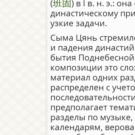
班固
(
) в I в. н. э.: 
династическому при
узкие задачи.
Сыма Цянь стремилс
и падения династий
бытия Поднебесной.
композиции это сло
материал одних разд
распределен с учет
последовательности
предполагает темат
разделы по музыке,
календарям, верова