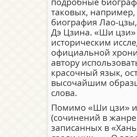
подробные биографи
таковых, например,
биография Лао-цзы,
Дэ Цзина. «Ши цзи»
историческим иссле
официальной хроник
автору использоват
красочный язык, ос
высочайшим образц
слова.
Помимо «Ши цзи» из
(сочинений в жанре
записанных в «Хань