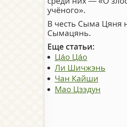
среди них — «О зло
учёного».
В честь Сыма Цяня 
Сымацянь.
Еще статьи:
Ца́о Ца́о
Ли Шичжэнь
Чан Кайши
Мао Цзэдун