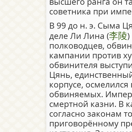
высшего ранга он 
советника при импе
В 99 до н. э. Сыма 
李陵
деле Ли Лина (
)
полководцев, обвин
кампании против ху
обвинителя выступи
Цянь, единственны
корпусе, осмелился 
обвиняемых. Импер
смертной казни. В 
согласно законам т
приговорённому пре