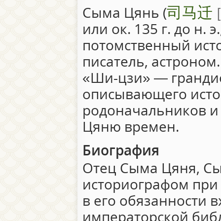
司马迁
Сыма Цянь (
или ок. 135 г. до н. э.
потомственный исто
писатель, астроном.
«Ши-цзи» — грандио
описывающего исто
родоначальников и
Цяню времен.
Биография
Отец Сыма Цяня, Сы
историографом при 
в его обязанности 
императорской биб