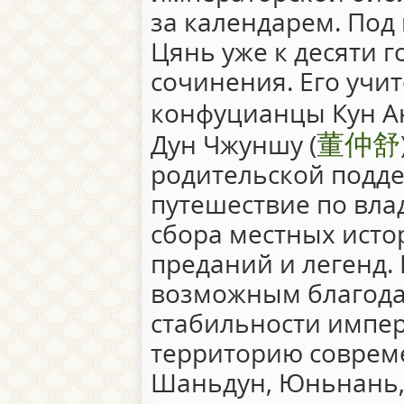
за календарем. Под
Цянь уже к десяти 
сочинения. Его учи
конфуцианцы Кун Ан
董仲舒
Дун Чжуншу (
родительской подде
путешествие по вла
сбора местных исто
преданий и легенд. 
возможным благода
стабильности импер
территорию соврем
Шаньдун, Юньнань, 