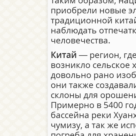
таким образом, на
приобрели новые эл
традиционной кита
наблюдать отпечатк
человечества.
Китай
― регион, гд
возникло сельское 
довольно рано изоб
они также создавал
склоны для орошени
Примерно в 5400 год
бассейна реки Хуан
чумизу, а так же и
погреба для хранени