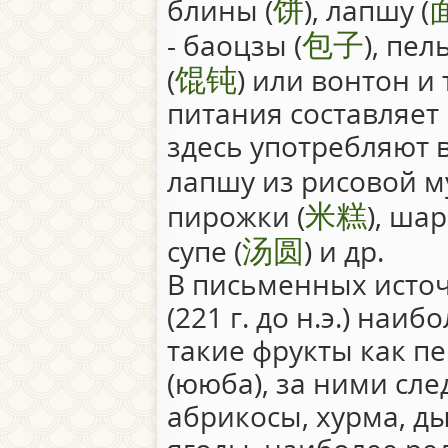
饼
блины (
), лапшу (
包子
- баоцзы (
), пел
馄钝
(
) или вонтон и 
питания составляет
здесь употребляют 
лапшу из рисовой му
米糕
пирожки (
), ша
汤圆
супе (
) и др.
В письменных исто
(221 г. до н.э.) наи
такие фрукты как п
(ююба), за ними сле
абрикосы, хурма, д