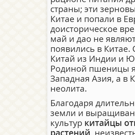
страны; эти зернов
Китае и попали в Ев
доисторическое врем
май и дао не являю
появились в Китае. 
Китай из Индии и Ю
Родиной пшеницы я
Западная Азия, а в 
неолита.
Благодаря длительн
земли и выращиван
культур
китайцы от
растений
, неизвест