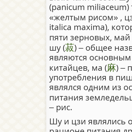
(panicum miliaceum
«желтым рисом» , цз
italica maxima), ко
пяти зерновых, май 
菽
шу (
) – общее наз
являются основным
麻
китайцев, ма (
) –
употребления в пищ
являлся одним из о
питания земледельце
– рис.
Шу и цзи являлись 
рационе питания др