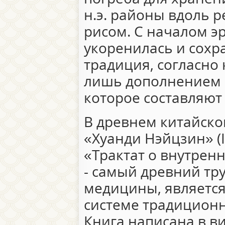
н.э. районы вдоль 
рисом. С началом э
укоренилась и сохр
традиция, согласно 
лишь дополнением 
которое составляют
В древнем китайско
«Хуанди Нэйцзин» (I в.
«Трактат о внутрен
- самый древний тр
медицины, являетс
системе традицион
Книга написана в в