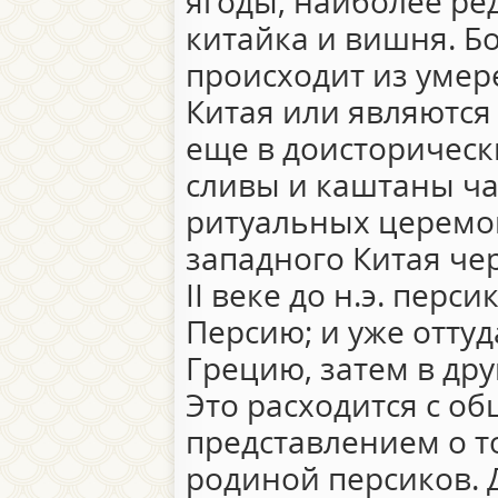
ягоды, наиболее ре
китайка и вишня. Б
происходит из умер
Китая или являются
еще в доисторическ
сливы и каштаны ча
ритуальных церемон
западного Китая че
II веке до н.э. перс
Персию; и уже отту
Грецию, затем в др
Это расходится с о
представлением о т
родиной персиков. 