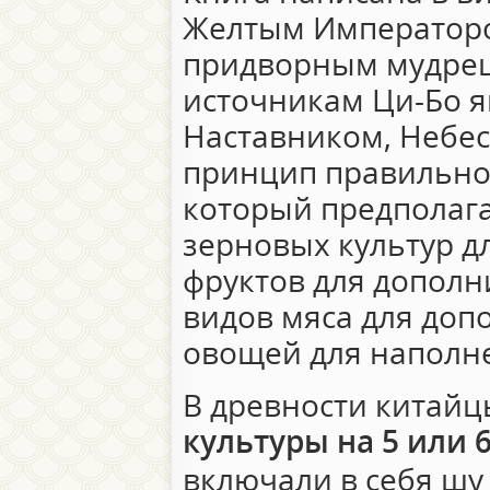
Желтым Императором
придворным мудрец
источникам Ци-Бо 
Наставником, Небе
принцип правильног
который предполага
зерновых культур д
фруктов для дополн
видов мяса для доп
овощей для наполн
В древности китай
культуры на 5 или 
включали в себя шу 