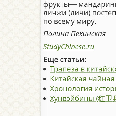
фрукты― мандарины
личжи (личи) посте
по всему миру.
Полина Пекинская
StudyChinese.ru
Еще статьи:
Трапеза в китайск
Китайская чайная
Хронология истор
Хунвэйбины (红卫