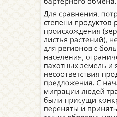
бартерного обмена.
Для сравнения, пот
степени продуктов 
происхождения (зерн
листья растений), н
для регионов с бол
населения, ограни
пахотных земель и 
несоответствия про
предложения. С на
миграции людей тр
были присущи конк
переняты и принят