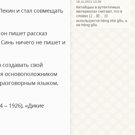
18.11.2021 13:29
Китайцыы в аутентичных
Пекин и стал совмещать
материалах считают, что в
словах 口，田， 日
используется héng zhé gõu, а
не héng gõu.
 он пишет рассказ
у Синь ничего не пишет и
л создавать свой
тся основоположником
 разговорным языком,
 – 1926), «Дикие