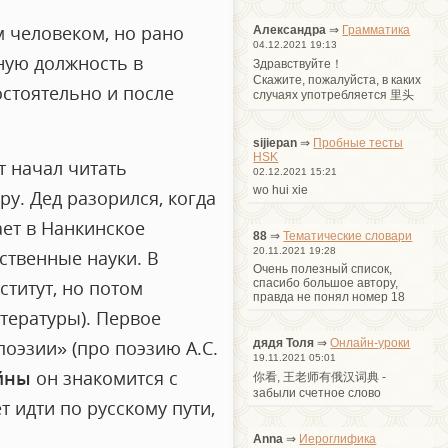
 человеком, но рано
Александра
⇒
Грамматика
04.12.2021 19:13
ную должность в
Здравствуйте！
Cкажите, пожалуйста, в каких
остоятельно и после
случаях употребляется 里头
sijiepan
⇒
Пробные тесты
HSK
т начал читать
02.12.2021 15:21
wo hui xie
у. Дед разорился, когда
ает в Нанкинское
88
⇒
Тематические словари
20.11.2021 19:28
ственные науки. В
Очень полезный список,
спасибо большое автору,
ститут, но потом
правда не понял номер 18
итературы). Первое
дядя Толя
⇒
Онлайн-уроки
поэзии» (про поэзию А.С.
19.11.2021 05:01
ойны
он знакомится с
你看, 王老师有俄汉词典 -
забыли счетное слово
т идти по русскому пути,
Anna
⇒
Иероглифика