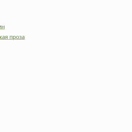
ин
кая проза