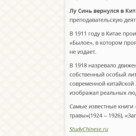
Лу Синь вернулся в Кит
преподавательскую деяте
В 1911 году в Китае про
«Былое», в котором проя
не издает.
В 1918 назревало движен
собственный особый лит
современной китайской 
изображал реальных люд
Самые известные книги – 
травы»(1924 – 1926), «З
StudyChinese.ru