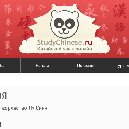
ба
Работа
Полезное
Туризм
ая
Творчество Лу Синя
я