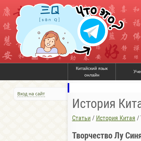
Китайский язык
Уче
онлайн
Вход на сайт
История Кит
Статьи
/
История Китая
/
Творчество Лу Син