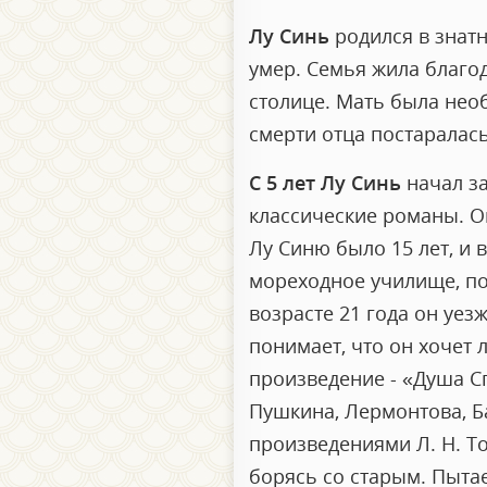
Лу Синь
родился в знат
умер. Семья жила благо
столице. Мать была нео
смерти отца постаралас
С 5 лет Лу Синь
начал за
классические романы. О
Лу Синю было 15 лет, и 
мореходное училище, пот
возрасте 21 года он уез
понимает, что он хочет 
произведение - «Душа Сп
Пушкина, Лермонтова, Ба
произведениями Л. Н. То
борясь со старым. Пытае