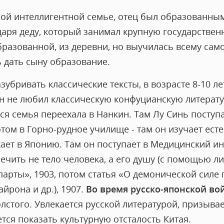
ной интеллигентной семье, отец был образованным
даря деду, который занимал крупную государствен
бразованной, из деревни, но выучилась всему сам
ь дать сыну образование.
зубривать классические тексты, в возрасте 8-10 ле
н не любил классическую конфуцианскую литератур
вся семья переехала в Нанкин. Там Лу Синь поступ
ом в Горно-рудное училище - там он изучает есте
жает в Японию. Там он поступает в Медицинский ин
лечить не тело человека, а его душу (с помощью л
арты», 1903, потом статья «О демонической силе 
йрона и др.), 1907.
Во время русско-японской в
лстого. Увлекается русской литературой, призывае
тся показать культурную отсталость Китая.